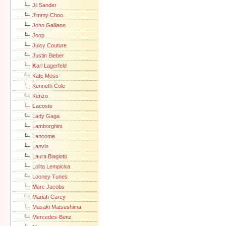
Jil Sander
Jimmy Choo
John Galliano
Joop
Juicy Couture
Justin Bieber
K
arl Lagerfeld
Kate Moss
Kenneth Cole
Kenzo
L
acoste
Lady Gaga
Lamborghini
Lancome
Lanvin
Laura Biagiotti
Lolita Lempicka
Looney Tunes
M
arc Jacobs
Mariah Carey
Masaki Matsushima
Mercedes-Benz