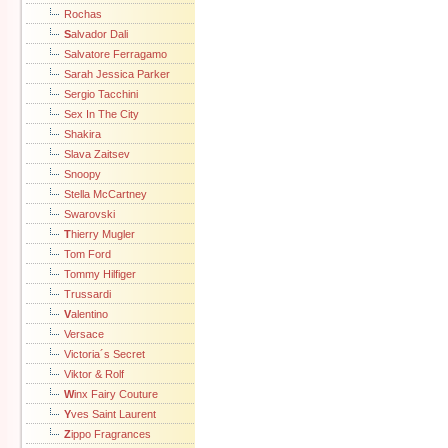
Rochas
S
alvador Dali
Salvatore Ferragamo
Sarah Jessica Parker
Sergio Tacchini
Sex In The City
Shakira
Slava Zaitsev
Snoopy
Stella McCartney
Swarovski
T
hierry Mugler
Tom Ford
Tommy Hilfiger
Trussardi
V
alentino
Versace
Victoria´s Secret
Viktor & Rolf
W
inx Fairy Couture
Y
ves Saint Laurent
Z
ippo Fragrances