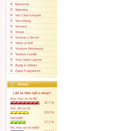
U
niversal
V
alentino
Van Cleef & Arpels
Vera Wang
Versace
Vespa
Victoria´s Secret
Viktor & Rolf
Vivienne Westwood
Y
ankee Candle
Yves Saint Laurent
Z
adig & Voltaire
Zippo Fragrances
Anketa
Líbí se Vám náš e-shop?
Ano, moc se mi líbí
32.7 %
Ano, líbí se mi
20.8 %
Normální
17.2 %
Ne, moc se mi nelíbí