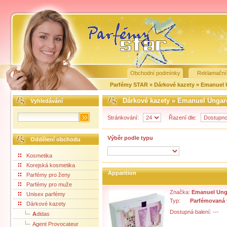
Obchodní podmínky
Reklamační
Parfémy STAR
»
Dárkové kazety
»
Emanuel 
Dárkové kazety
»
Emanuel Ungar
Vyhledávání
Stránkování:
Řazení dle:
Výběr podle typu
Oddělení obchodu
Kosmetika
Korejská kosmetika
Apparition
Parfémy pro ženy
Parfémy pro muže
Značka:
Emanuel Ung
Unisex parfémy
Typ:
Parfémovaná
Dárkové kazety
Dostupná balení: ---
A
didas
Agent Provocateur