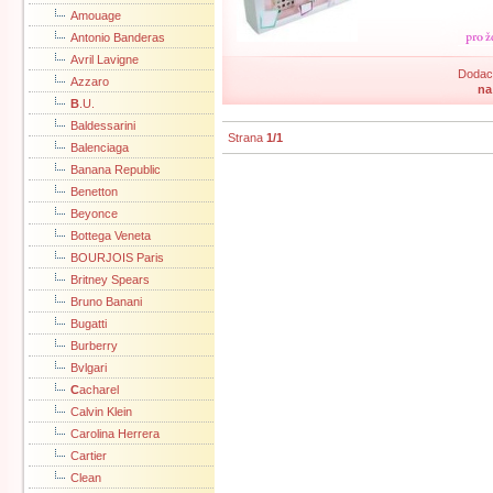
Amouage
Antonio Banderas
Avril Lavigne
Dodací
Azzaro
na
B
.U.
Baldessarini
Strana
1/1
Balenciaga
Banana Republic
Benetton
Beyonce
Bottega Veneta
BOURJOIS Paris
Britney Spears
Bruno Banani
Bugatti
Burberry
Bvlgari
C
acharel
Calvin Klein
Carolina Herrera
Cartier
Clean