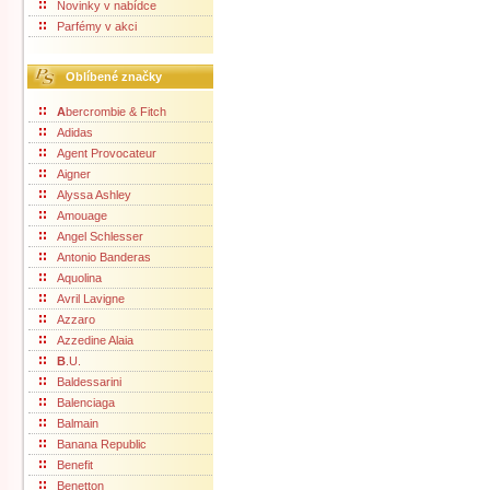
Novinky v nabídce
Parfémy v akci
Oblíbené značky
A
bercrombie & Fitch
Adidas
Agent Provocateur
Aigner
Alyssa Ashley
Amouage
Angel Schlesser
Antonio Banderas
Aquolina
Avril Lavigne
Azzaro
Azzedine Alaia
B
.U.
Baldessarini
Balenciaga
Balmain
Banana Republic
Benefit
Benetton