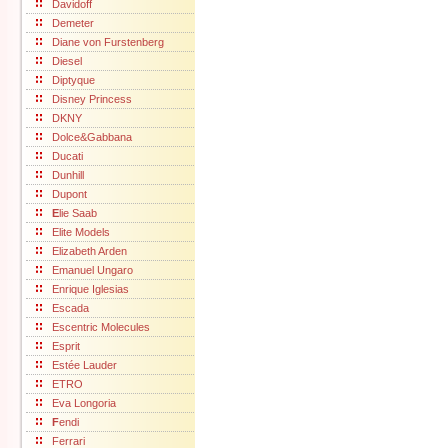
Davidoff
Demeter
Diane von Furstenberg
Diesel
Diptyque
Disney Princess
DKNY
Dolce&Gabbana
Ducati
Dunhill
Dupont
E
lie Saab
Elite Models
Elizabeth Arden
Emanuel Ungaro
Enrique Iglesias
Escada
Escentric Molecules
Esprit
Estée Lauder
ETRO
Eva Longoria
F
endi
Ferrari