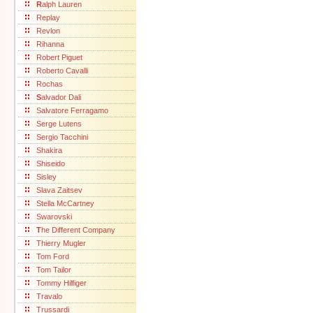
R
alph Lauren
Replay
Revlon
Rihanna
Robert Piguet
Roberto Cavalli
Rochas
S
alvador Dali
Salvatore Ferragamo
Serge Lutens
Sergio Tacchini
Shakira
Shiseido
Sisley
Slava Zaitsev
Stella McCartney
Swarovski
T
he Different Company
Thierry Mugler
Tom Ford
Tom Tailor
Tommy Hilfiger
Travalo
Trussardi