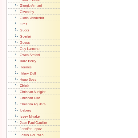
G
iorgio Armani
Givenchy
Gloria Vanderbilt
Gres
Gucci
Guerlain
Guess
Guy Laroche
Gwen Stefani
H
alle Berry
Hermes
Hillary Duff
Hugo Boss
Ch
loé
Christian Audigier
Christian Dior
Christina Aguilera
I
ceberg
Issey Miyake
J
ean Paul Gaultier
Jennifer Lopez
Jesus Del Pozo