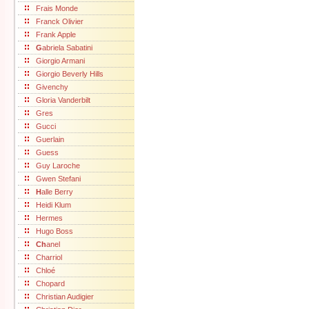
Frais Monde
Franck Olivier
Frank Apple
G
abriela Sabatini
Giorgio Armani
Giorgio Beverly Hills
Givenchy
Gloria Vanderbilt
Gres
Gucci
Guerlain
Guess
Guy Laroche
Gwen Stefani
H
alle Berry
Heidi Klum
Hermes
Hugo Boss
Ch
anel
Charriol
Chloé
Chopard
Christian Audigier