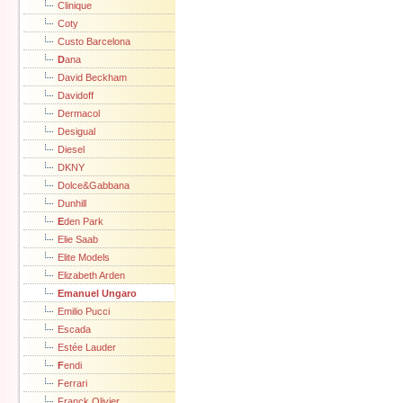
Clinique
Coty
Custo Barcelona
D
ana
David Beckham
Davidoff
Dermacol
Desigual
Diesel
DKNY
Dolce&Gabbana
Dunhill
E
den Park
Elie Saab
Elite Models
Elizabeth Arden
Emanuel Ungaro
Emilio Pucci
Escada
Estée Lauder
F
endi
Ferrari
Franck Olivier