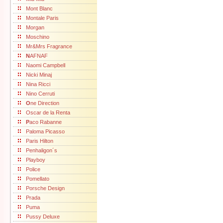
Mont Blanc
Montale Paris
Morgan
Moschino
Mr&Mrs Fragrance
N
AFNAF
Naomi Campbell
Nicki Minaj
Nina Ricci
Nino Cerruti
O
ne Direction
Oscar de la Renta
P
aco Rabanne
Paloma Picasso
Paris Hilton
Penhaligon´s
Playboy
Police
Pomellato
Porsche Design
Prada
Puma
Pussy Deluxe