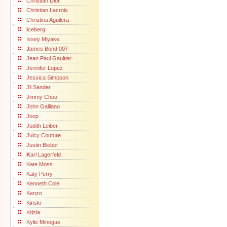
Christian Dior
Christian Lacroix
Christina Aguilera
I
ceberg
Issey Miyake
J
ames Bond 007
Jean Paul Gaultier
Jennifer Lopez
Jessica Simpson
Jil Sander
Jimmy Choo
John Galliano
Joop
Judith Leiber
Juicy Couture
Justin Bieber
K
arl Lagerfeld
Kate Moss
Katy Perry
Kenneth Cole
Kenzo
Kinski
Krizia
Kylie Minogue