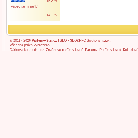
15.2 %
Vůbec se mi nelíbí
14.1 %
© 2011 - 2026
Parfemy-Star.cz
|
SEO
- SEO&PPC Solutions, s.r.o.,
Všechna práva vyhrazena
Dárková-kosmetika.cz
Značkové parfémy levně
Parfémy
Parfémy levně
Koktejlov