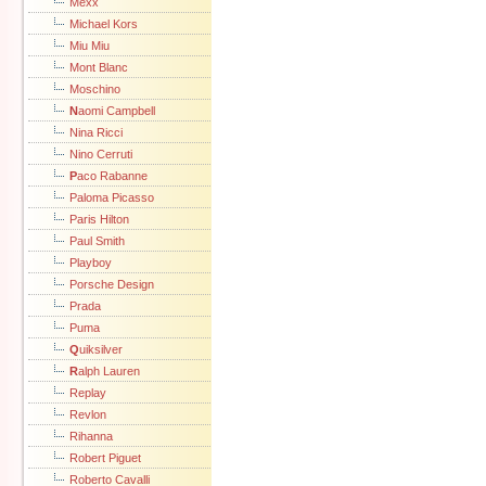
Mexx
Michael Kors
Miu Miu
Mont Blanc
Moschino
N
aomi Campbell
Nina Ricci
Nino Cerruti
P
aco Rabanne
Paloma Picasso
Paris Hilton
Paul Smith
Playboy
Porsche Design
Prada
Puma
Q
uiksilver
R
alph Lauren
Replay
Revlon
Rihanna
Robert Piguet
Roberto Cavalli