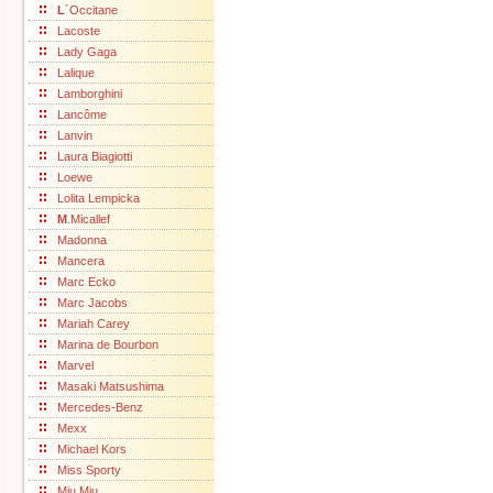
L
´Occitane
Lacoste
Lady Gaga
Lalique
Lamborghini
Lancôme
Lanvin
Laura Biagiotti
Loewe
Lolita Lempicka
M
.Micallef
Madonna
Mancera
Marc Ecko
Marc Jacobs
Mariah Carey
Marina de Bourbon
Marvel
Masaki Matsushima
Mercedes-Benz
Mexx
Michael Kors
Miss Sporty
Miu Miu