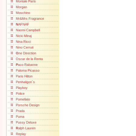
Montale Paris
Morgan
Moschino
Mr&Mrs Fragrance
N
AFNAF
Naomi Campbell
Nicki Minaj
Nina Ricci
Nino Cerruti
O
ne Direction
Oscar de la Renta
P
aco Rabanne
Paloma Picasso
Paris Hilton
Penhaligon´s
Playboy
Police
Pomellato
Porsche Design
Prada
Puma
Pussy Deluxe
R
alph Lauren
Replay