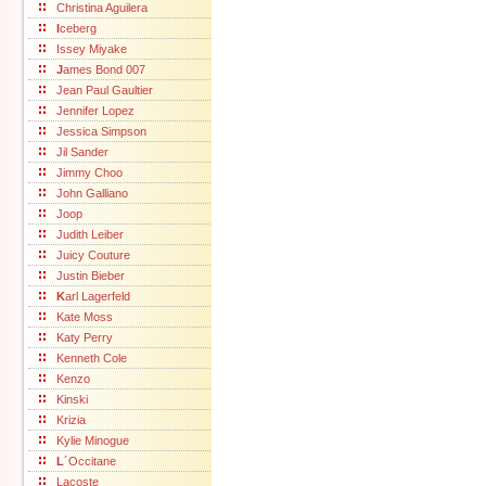
Christina Aguilera
I
ceberg
Issey Miyake
J
ames Bond 007
Jean Paul Gaultier
Jennifer Lopez
Jessica Simpson
Jil Sander
Jimmy Choo
John Galliano
Joop
Judith Leiber
Juicy Couture
Justin Bieber
K
arl Lagerfeld
Kate Moss
Katy Perry
Kenneth Cole
Kenzo
Kinski
Krizia
Kylie Minogue
L
´Occitane
Lacoste