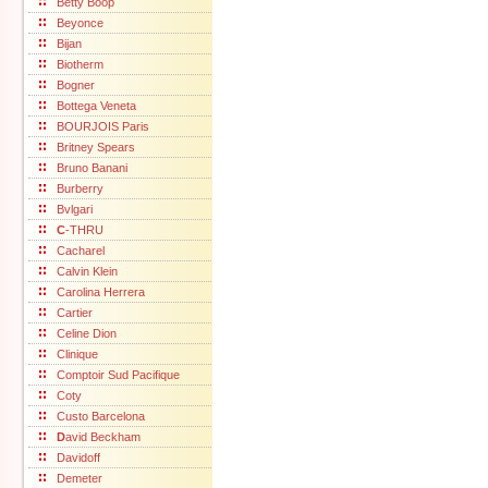
Betty Boop
Beyonce
Bijan
Biotherm
Bogner
Bottega Veneta
BOURJOIS Paris
Britney Spears
Bruno Banani
Burberry
Bvlgari
C
-THRU
Cacharel
Calvin Klein
Carolina Herrera
Cartier
Celine Dion
Clinique
Comptoir Sud Pacifique
Coty
Custo Barcelona
D
avid Beckham
Davidoff
Demeter