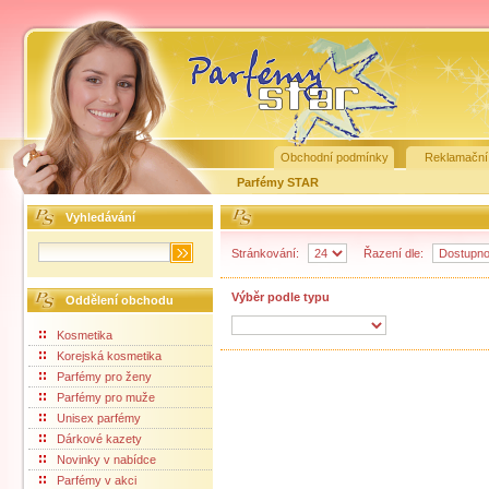
Obchodní podmínky
Reklamační
Parfémy STAR
Vyhledávání
Stránkování:
Řazení dle:
Výběr podle typu
Oddělení obchodu
Kosmetika
Korejská kosmetika
Parfémy pro ženy
Parfémy pro muže
Unisex parfémy
Dárkové kazety
Novinky v nabídce
Parfémy v akci