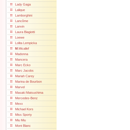
Lady Gaga
Lalique
Lamborghini
Lancôme
Lanvin
Laura Biagiotti
Loewe
Lolita Lempicka
M
.Micallef
Madonna
Mancera
Marc Ecko
Marc Jacobs
Mariah Carey
Marina de Bourbon
Marvel
Masaki Matsushima
Mercedes-Benz
Mexx
Michael Kors
Miss Sporty
Miu Miu
Mont Blanc