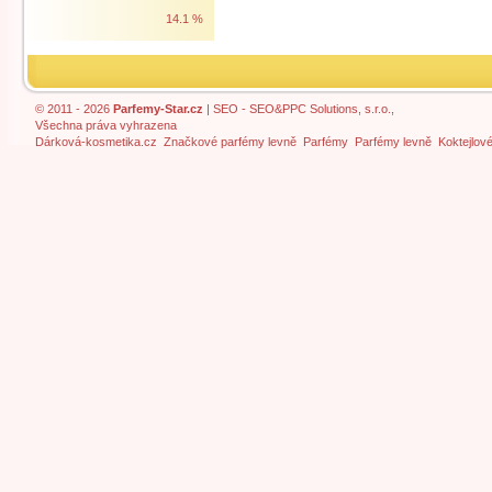
14.1 %
© 2011 - 2026
Parfemy-Star.cz
|
SEO
- SEO&PPC Solutions, s.r.o.,
Všechna práva vyhrazena
Dárková-kosmetika.cz
Značkové parfémy levně
Parfémy
Parfémy levně
Koktejlov