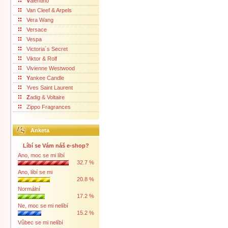
V
alentino
Van Cleef & Arpels
Vera Wang
Versace
Vespa
Victoria´s Secret
Viktor & Rolf
Vivienne Westwood
Y
ankee Candle
Yves Saint Laurent
Z
adig & Voltaire
Zippo Fragrances
Anketa
Líbí se Vám náš e-shop?
Ano, moc se mi líbí
32.7 %
Ano, líbí se mi
20.8 %
Normální
17.2 %
Ne, moc se mi nelíbí
15.2 %
Vůbec se mi nelíbí