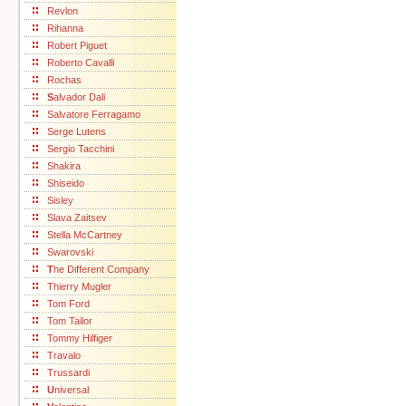
Revlon
Rihanna
Robert Piguet
Roberto Cavalli
Rochas
S
alvador Dali
Salvatore Ferragamo
Serge Lutens
Sergio Tacchini
Shakira
Shiseido
Sisley
Slava Zaitsev
Stella McCartney
Swarovski
T
he Different Company
Thierry Mugler
Tom Ford
Tom Tailor
Tommy Hilfiger
Travalo
Trussardi
U
niversal