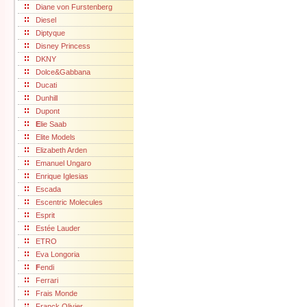
Diane von Furstenberg
Diesel
Diptyque
Disney Princess
DKNY
Dolce&Gabbana
Ducati
Dunhill
Dupont
E
lie Saab
Elite Models
Elizabeth Arden
Emanuel Ungaro
Enrique Iglesias
Escada
Escentric Molecules
Esprit
Estée Lauder
ETRO
Eva Longoria
F
endi
Ferrari
Frais Monde
Franck Olivier