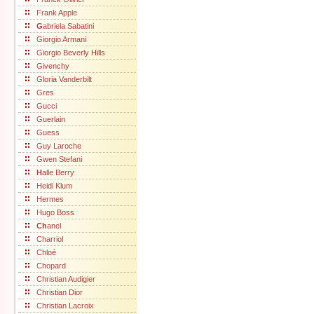
Frank Apple
G
abriela Sabatini
Giorgio Armani
Giorgio Beverly Hills
Givenchy
Gloria Vanderbilt
Gres
Gucci
Guerlain
Guess
Guy Laroche
Gwen Stefani
H
alle Berry
Heidi Klum
Hermes
Hugo Boss
Ch
anel
Charriol
Chloé
Chopard
Christian Audigier
Christian Dior
Christian Lacroix