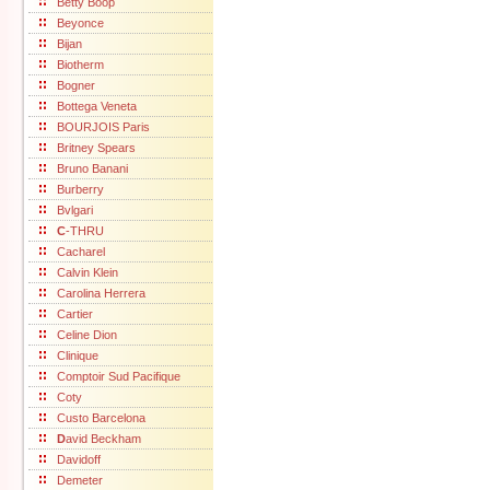
Betty Boop
Beyonce
Bijan
Biotherm
Bogner
Bottega Veneta
BOURJOIS Paris
Britney Spears
Bruno Banani
Burberry
Bvlgari
C
-THRU
Cacharel
Calvin Klein
Carolina Herrera
Cartier
Celine Dion
Clinique
Comptoir Sud Pacifique
Coty
Custo Barcelona
D
avid Beckham
Davidoff
Demeter