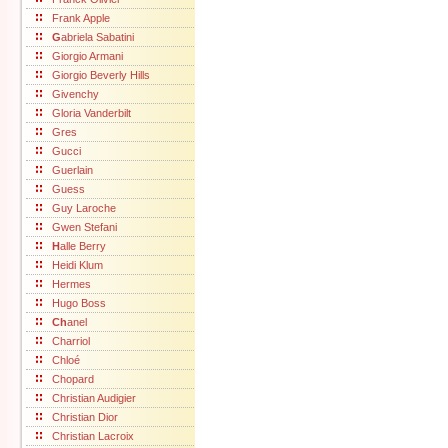
Frank Apple
G
abriela Sabatini
Giorgio Armani
Giorgio Beverly Hills
Givenchy
Gloria Vanderbilt
Gres
Gucci
Guerlain
Guess
Guy Laroche
Gwen Stefani
H
alle Berry
Heidi Klum
Hermes
Hugo Boss
Ch
anel
Charriol
Chloé
Chopard
Christian Audigier
Christian Dior
Christian Lacroix