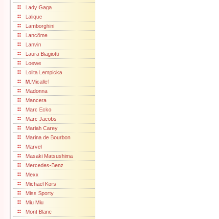
Lady Gaga
Lalique
Lamborghini
Lancôme
Lanvin
Laura Biagiotti
Loewe
Lolita Lempicka
M
.Micallef
Madonna
Mancera
Marc Ecko
Marc Jacobs
Mariah Carey
Marina de Bourbon
Marvel
Masaki Matsushima
Mercedes-Benz
Mexx
Michael Kors
Miss Sporty
Miu Miu
Mont Blanc