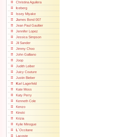
Christina Aguilera
I
ceberg
Issey Miyake
J
ames Bond 007
Jean Paul Gaultier
Jennifer Lopez
Jessica Simpson
Jil Sander
Jimmy Choo
John Galliano
Joop
Judith Leiber
Juicy Couture
Justin Bieber
K
arl Lagerfeld
Kate Moss
Katy Perry
Kenneth Cole
Kenzo
Kinski
Krizia
Kylie Minogue
L
´Occitane
Lacoste