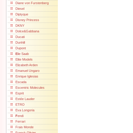
Diane von Furstenberg
Diesel
Diptyque
Disney Princess
DKNY
Dolce&Gabbana
Ducati
Dunhill
Dupont
E
lie Saab
Elite Models
Elizabeth Arden
Emanuel Ungaro
Enrique Iglesias
Escada
Escentric Molecules
Esprit
Estée Lauder
ETRO
Eva Longoria
F
endi
Ferrari
Frais Monde
Franck Olivier