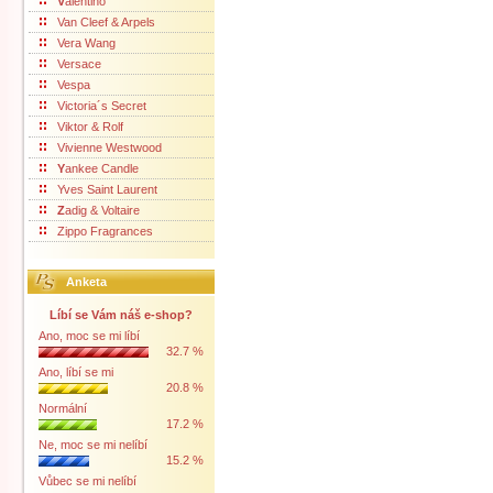
V
alentino
Van Cleef & Arpels
Vera Wang
Versace
Vespa
Victoria´s Secret
Viktor & Rolf
Vivienne Westwood
Y
ankee Candle
Yves Saint Laurent
Z
adig & Voltaire
Zippo Fragrances
Anketa
Líbí se Vám náš e-shop?
Ano, moc se mi líbí
32.7 %
Ano, líbí se mi
20.8 %
Normální
17.2 %
Ne, moc se mi nelíbí
15.2 %
Vůbec se mi nelíbí