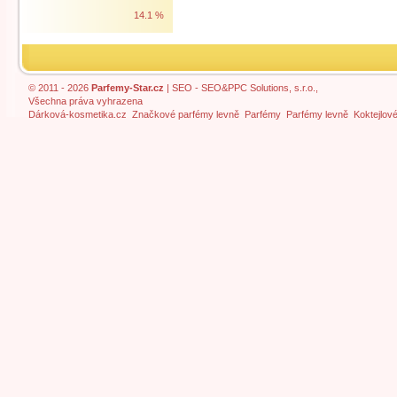
14.1 %
© 2011 - 2026
Parfemy-Star.cz
|
SEO
- SEO&PPC Solutions, s.r.o.,
Všechna práva vyhrazena
Dárková-kosmetika.cz
Značkové parfémy levně
Parfémy
Parfémy levně
Koktejlov