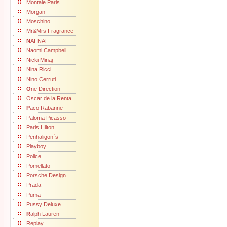
Montale Paris
Morgan
Moschino
Mr&Mrs Fragrance
N
AFNAF
Naomi Campbell
Nicki Minaj
Nina Ricci
Nino Cerruti
O
ne Direction
Oscar de la Renta
P
aco Rabanne
Paloma Picasso
Paris Hilton
Penhaligon´s
Playboy
Police
Pomellato
Porsche Design
Prada
Puma
Pussy Deluxe
R
alph Lauren
Replay