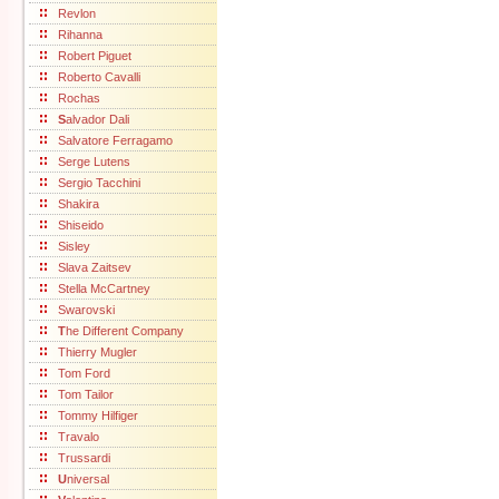
Revlon
Rihanna
Robert Piguet
Roberto Cavalli
Rochas
S
alvador Dali
Salvatore Ferragamo
Serge Lutens
Sergio Tacchini
Shakira
Shiseido
Sisley
Slava Zaitsev
Stella McCartney
Swarovski
T
he Different Company
Thierry Mugler
Tom Ford
Tom Tailor
Tommy Hilfiger
Travalo
Trussardi
U
niversal