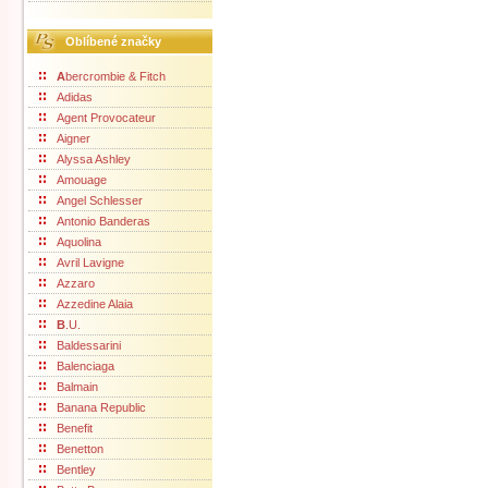
Oblíbené značky
A
bercrombie & Fitch
Adidas
Agent Provocateur
Aigner
Alyssa Ashley
Amouage
Angel Schlesser
Antonio Banderas
Aquolina
Avril Lavigne
Azzaro
Azzedine Alaia
B
.U.
Baldessarini
Balenciaga
Balmain
Banana Republic
Benefit
Benetton
Bentley