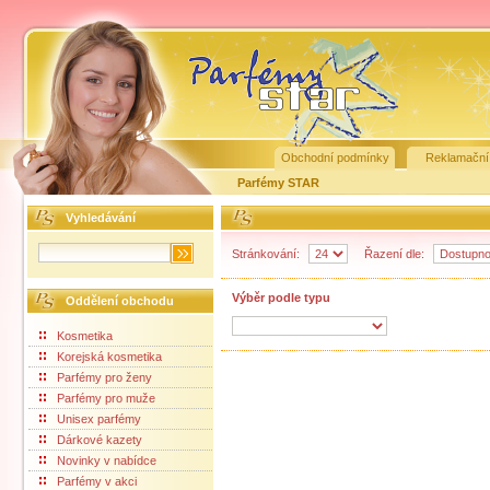
Obchodní podmínky
Reklamační
Parfémy STAR
Vyhledávání
Stránkování:
Řazení dle:
Výběr podle typu
Oddělení obchodu
Kosmetika
Korejská kosmetika
Parfémy pro ženy
Parfémy pro muže
Unisex parfémy
Dárkové kazety
Novinky v nabídce
Parfémy v akci