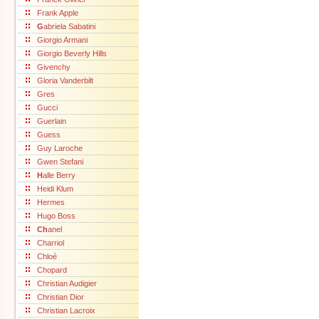
Frank Apple
G
abriela Sabatini
Giorgio Armani
Giorgio Beverly Hills
Givenchy
Gloria Vanderbilt
Gres
Gucci
Guerlain
Guess
Guy Laroche
Gwen Stefani
H
alle Berry
Heidi Klum
Hermes
Hugo Boss
Ch
anel
Charriol
Chloé
Chopard
Christian Audigier
Christian Dior
Christian Lacroix