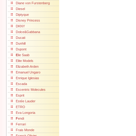
Diane von Furstenberg
Diesel
Diptyque
Disney Princess
DKNY
Dolce&Gabbana
Ducati
Dunhill
Dupont
E
lie Saab
Elite Models
Elizabeth Arden
Emanuel Ungaro
Enrique Iglesias
Escada
Escentric Molecules
Esprit
Estée Lauder
ETRO
Eva Longoria
F
endi
Ferrari
Frais Monde
Franck Olivier