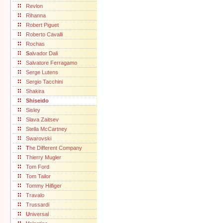
Revlon
Rihanna
Robert Piguet
Roberto Cavalli
Rochas
S
alvador Dali
Salvatore Ferragamo
Serge Lutens
Sergio Tacchini
Shakira
Shiseido
Sisley
Slava Zaitsev
Stella McCartney
Swarovski
T
he Different Company
Thierry Mugler
Tom Ford
Tom Tailor
Tommy Hilfiger
Travalo
Trussardi
U
niversal