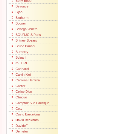
Betty Boop
Beyonce
Bijan
Biotherm
Bogner
Bottega Veneta
BOURJOIS Paris
Britney Spears
Bruno Banani
Burberry
Bvlgari
C
-THRU
Cacharel
Calvin Klein
Carolina Herrera
Cartier
Celine Dion
Clinique
Comptoir Sud Pacifique
Coty
Custo Barcelona
D
avid Beckham
Davidoff
Demeter