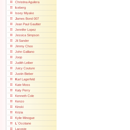
Christina Aguilera
I
ceberg
Issey Miyake
J
ames Bond 007
Jean Paul Gaultier
Jennifer Lopez
Jessica Simpson
Jil Sander
Jimmy Choo
John Galliano
Joop
Judith Leiber
Juicy Couture
Justin Bieber
K
arl Lagerfeld
Kate Moss
Katy Perry
Kenneth Cole
Kenzo
Kinski
Krizia
Kylie Minogue
L
´Occitane
Lacoste