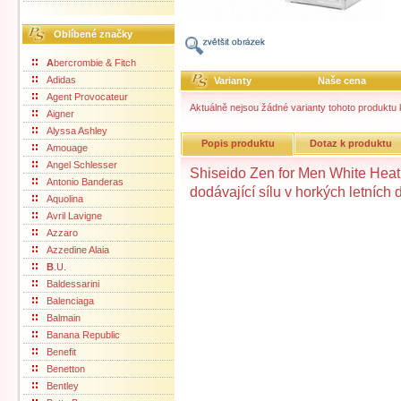
Oblíbené značky
A
bercrombie & Fitch
Adidas
Varianty
Naše cena
Agent Provocateur
Aktuálně nejsou žádné varianty tohoto produktu k
Aigner
Alyssa Ashley
Popis produktu
Dotaz k produktu
Amouage
Angel Schlesser
Shiseido Zen for Men White Heat 
Antonio Banderas
dodávající sílu v horkých letních
Aquolina
Avril Lavigne
Azzaro
Azzedine Alaia
B
.U.
Baldessarini
Balenciaga
Balmain
Banana Republic
Benefit
Benetton
Bentley