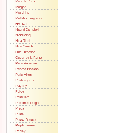
Montale Paris
Morgan
Moschino
Mr&Mrs Fragrance
N
AFNAF
Naomi Campbell
Nicki Minaj
Nina Ricci
Nino Cerruti
O
ne Direction
Oscar de la Renta
P
aco Rabanne
Paloma Picasso
Paris Hilton
Penhaligon´s
Playboy
Police
Pomellato
Porsche Design
Prada
Puma
Pussy Deluxe
R
alph Lauren
Replay