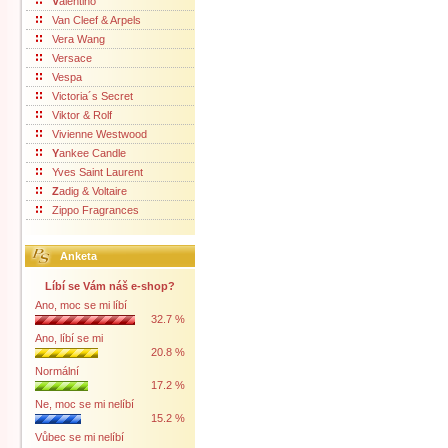
V
alentino
Van Cleef & Arpels
Vera Wang
Versace
Vespa
Victoria´s Secret
Viktor & Rolf
Vivienne Westwood
Y
ankee Candle
Yves Saint Laurent
Z
adig & Voltaire
Zippo Fragrances
Anketa
Líbí se Vám náš e-shop?
Ano, moc se mi líbí
32.7 %
Ano, líbí se mi
20.8 %
Normální
17.2 %
Ne, moc se mi nelíbí
15.2 %
Vůbec se mi nelíbí