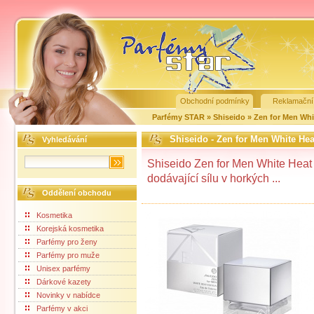
Obchodní podmínky
Reklamační
Parfémy STAR
»
Shiseido
»
Zen for Men Whi
Shiseido - Zen for Men White Heat
Vyhledávání
Shiseido Zen for Men White Heat 
dodávající sílu v horkých ...
Oddělení obchodu
Kosmetika
Korejská kosmetika
Parfémy pro ženy
Parfémy pro muže
Unisex parfémy
Dárkové kazety
Novinky v nabídce
Parfémy v akci