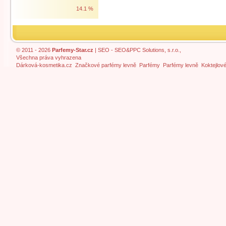
14.1 %
© 2011 - 2026
Parfemy-Star.cz
|
SEO
- SEO&PPC Solutions, s.r.o.,
Všechna práva vyhrazena
Dárková-kosmetika.cz
Značkové parfémy levně
Parfémy
Parfémy levně
Koktejlov