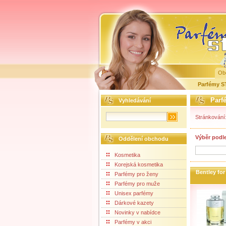
Ob
Parfémy 
Parf
Vyhledávání
Stránkování
Výběr podl
Oddělení obchodu
Kosmetika
Korejská kosmetika
Bentley fo
Parfémy pro ženy
Parfémy pro muže
Unisex parfémy
Dárkové kazety
Novinky v nabídce
Parfémy v akci