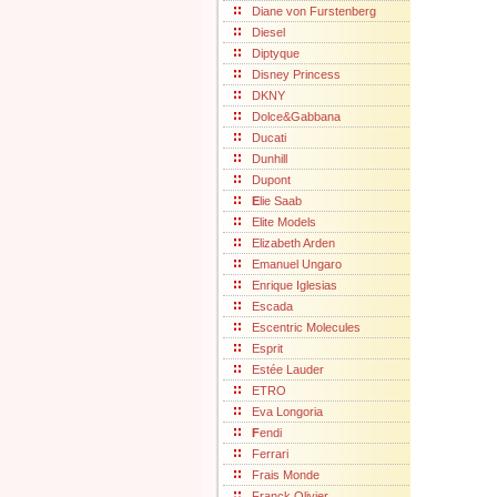
Diane von Furstenberg
Diesel
Diptyque
Disney Princess
DKNY
Dolce&Gabbana
Ducati
Dunhill
Dupont
E
lie Saab
Elite Models
Elizabeth Arden
Emanuel Ungaro
Enrique Iglesias
Escada
Escentric Molecules
Esprit
Estée Lauder
ETRO
Eva Longoria
F
endi
Ferrari
Frais Monde
Franck Olivier