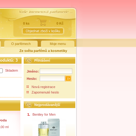
0 ks
0 Kč
O parfémech
Moje menu
Ze světa parfémů a kosmetiky
roduktů:
3
Přihlášení
Skladem
Jméno:
Heslo:
Nová registrace
Zapomenuté heslo
Nejprodávanější
1.
Bentley for Men
 voda
100 ml