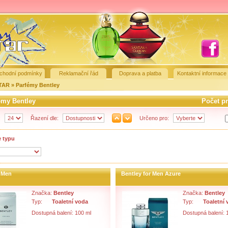
chodní podmínky
Reklamační řád
Doprava a platba
Kontaktní informace
STAR
»
Parfémy Bentley
émy Bentley
Počet p
:
Řazení dle:
Určeno pro:
e typu
r Men
Bentley for Men Azure
Značka:
Bentley
Značka:
Bentley
Typ:
Toaletní voda
Typ:
Toaletní
Dostupná balení: 100 ml
Dostupná balení: 