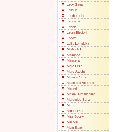
Lady Gaga
Lalique
Lamborghini
Lancôme
Lanvin
Laura Biagiotti
Loewe
Lolita Lempicka
M
.Micallef
Madonna
Mancera
Marc Ecko
Marc Jacobs
Mariah Carey
Marina de Bourbon
Marvel
Masaki Matsushima
Mercedes-Benz
Mexx
Michael Kors
Miss Sporty
Miu Miu
Mont Blanc