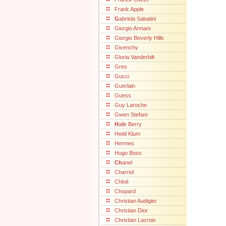
Frank Apple
G
abriela Sabatini
Giorgio Armani
Giorgio Beverly Hills
Givenchy
Gloria Vanderbilt
Gres
Gucci
Guerlain
Guess
Guy Laroche
Gwen Stefani
H
alle Berry
Heidi Klum
Hermes
Hugo Boss
Ch
anel
Charriol
Chloé
Chopard
Christian Audigier
Christian Dior
Christian Lacroix