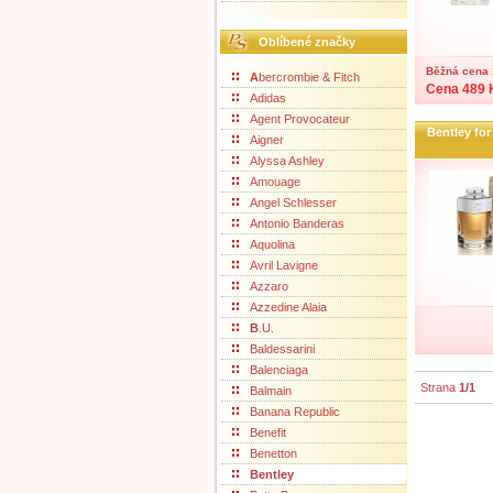
Oblíbené značky
Běžná cena 
A
bercrombie & Fitch
Cena 489 
Adidas
Agent Provocateur
Bentley for
Aigner
Alyssa Ashley
Amouage
Angel Schlesser
Antonio Banderas
Aquolina
Avril Lavigne
Azzaro
Azzedine Alaia
B
.U.
Baldessarini
Balenciaga
Strana
1/1
Balmain
Banana Republic
Benefit
Benetton
Bentley