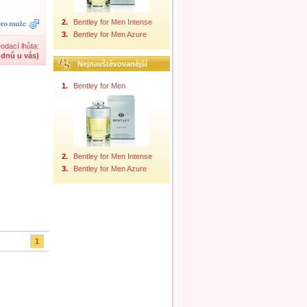
2.
Bentley for Men Intense
3.
Bentley for Men Azure
odací lhůta:
 dnů u vás)
Nejnavštěvovanější
1.
Bentley for Men
2.
Bentley for Men Intense
3.
Bentley for Men Azure
1