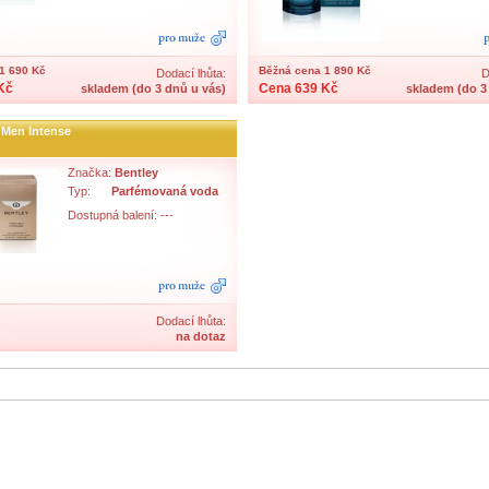
1 690 Kč
Běžná cena 1 890 Kč
Dodací lhůta:
D
Kč
Cena 639 Kč
skladem (do 3 dnů u vás)
skladem (do 3
 Men Intense
Značka:
Bentley
Typ:
Parfémovaná voda
Dostupná balení: ---
Dodací lhůta:
na dotaz