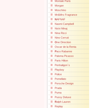
Montale Paris
Morgan
Moschino
Mr&Mrs Fragrance
N
AFNAF
Naomi Campbell
Nicki Minaj
Nina Ricci
Nino Cerruti
O
ne Direction
Oscar de la Renta
P
aco Rabanne
Paloma Picasso
Paris Hilton
Penhaligon´s
Playboy
Police
Pomellato
Porsche Design
Prada
Puma
Pussy Deluxe
R
alph Lauren
Replay