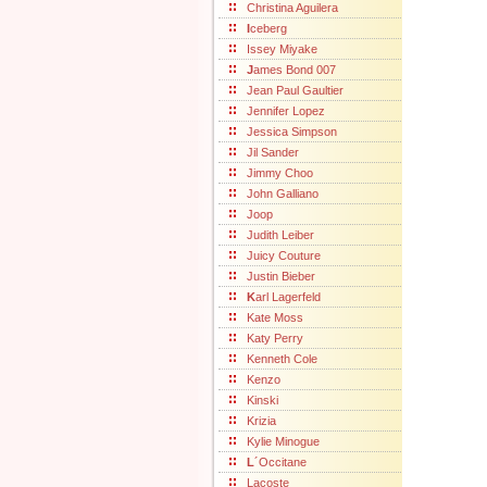
Christina Aguilera
I
ceberg
Issey Miyake
J
ames Bond 007
Jean Paul Gaultier
Jennifer Lopez
Jessica Simpson
Jil Sander
Jimmy Choo
John Galliano
Joop
Judith Leiber
Juicy Couture
Justin Bieber
K
arl Lagerfeld
Kate Moss
Katy Perry
Kenneth Cole
Kenzo
Kinski
Krizia
Kylie Minogue
L
´Occitane
Lacoste