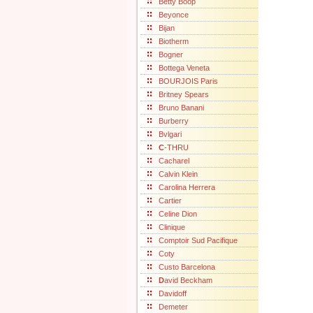
Betty Boop
Beyonce
Bijan
Biotherm
Bogner
Bottega Veneta
BOURJOIS Paris
Britney Spears
Bruno Banani
Burberry
Bvlgari
C
-THRU
Cacharel
Calvin Klein
Carolina Herrera
Cartier
Celine Dion
Clinique
Comptoir Sud Pacifique
Coty
Custo Barcelona
D
avid Beckham
Davidoff
Demeter