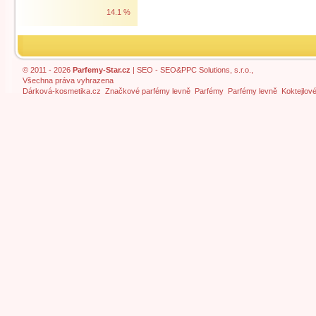
14.1 %
© 2011 - 2026
Parfemy-Star.cz
|
SEO
- SEO&PPC Solutions, s.r.o.,
Všechna práva vyhrazena
Dárková-kosmetika.cz
Značkové parfémy levně
Parfémy
Parfémy levně
Koktejlov