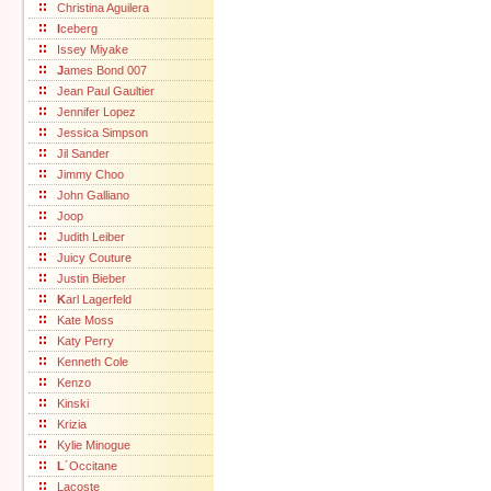
Christina Aguilera
I
ceberg
Issey Miyake
J
ames Bond 007
Jean Paul Gaultier
Jennifer Lopez
Jessica Simpson
Jil Sander
Jimmy Choo
John Galliano
Joop
Judith Leiber
Juicy Couture
Justin Bieber
K
arl Lagerfeld
Kate Moss
Katy Perry
Kenneth Cole
Kenzo
Kinski
Krizia
Kylie Minogue
L
´Occitane
Lacoste