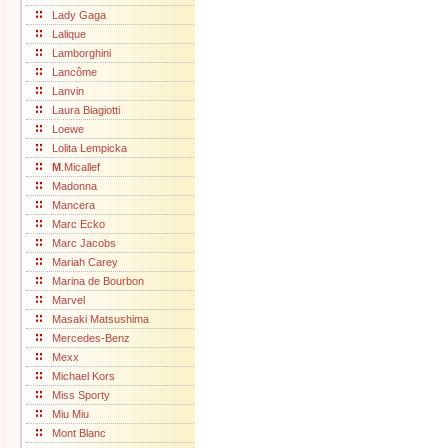
Lady Gaga
Lalique
Lamborghini
Lancôme
Lanvin
Laura Biagiotti
Loewe
Lolita Lempicka
M
.Micallef
Madonna
Mancera
Marc Ecko
Marc Jacobs
Mariah Carey
Marina de Bourbon
Marvel
Masaki Matsushima
Mercedes-Benz
Mexx
Michael Kors
Miss Sporty
Miu Miu
Mont Blanc