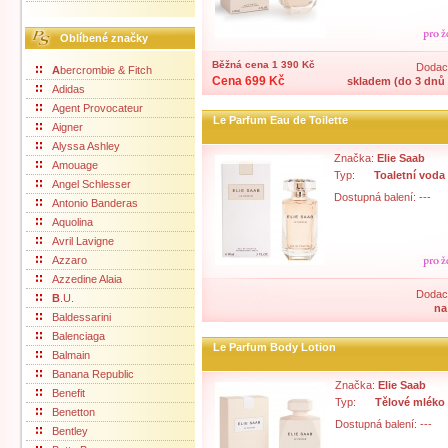
Oblíbené značky
Běžná cena 1 390 Kč
Dodací
A
bercrombie & Fitch
Cena 699 Kč
skladem (do 3 dnů 
Adidas
Agent Provocateur
Le Parfum Eau de Toilette
Aigner
Alyssa Ashley
Značka:
Elie Saab
Amouage
Typ:
Toaletní voda
Angel Schlesser
Dostupná balení: ---
Antonio Banderas
Aquolina
Avril Lavigne
Azzaro
Azzedine Alaia
Dodací
B
.U.
na
Baldessarini
Balenciaga
Le Parfum Body Lotion
Balmain
Banana Republic
Značka:
Elie Saab
Benefit
Typ:
Tělové mléko
Benetton
Dostupná balení: ---
Bentley