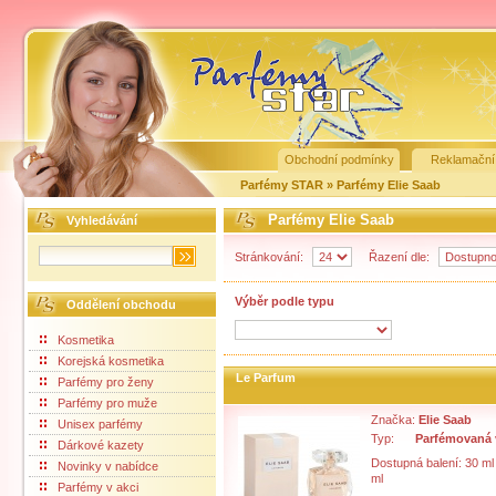
Obchodní podmínky
Reklamační
Parfémy STAR
»
Parfémy Elie Saab
Parfémy Elie Saab
Vyhledávání
Stránkování:
Řazení dle:
Výběr podle typu
Oddělení obchodu
Kosmetika
Korejská kosmetika
Le Parfum
Parfémy pro ženy
Parfémy pro muže
Značka:
Elie Saab
Unisex parfémy
Typ:
Parfémovaná
Dárkové kazety
Dostupná balení: 30 ml
Novinky v nabídce
ml
Parfémy v akci