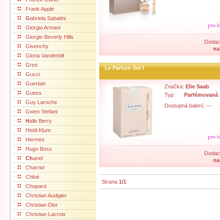
Frank Apple
G
abriela Sabatini
Giorgio Armani
Giorgio Beverly Hills
Dodací
Givenchy
na
Gloria Vanderbilt
Gres
Le Parfum Set I
Gucci
Guerlain
Značka:
Elie Saab
Guess
Typ:
Parfémovaná
Guy Laroche
Dostupná balení: ---
Gwen Stefani
H
alle Berry
Heidi Klum
Hermes
Hugo Boss
Dodací
Ch
anel
na
Charriol
Chloé
Strana
1/1
Chopard
Christian Audigier
Christian Dior
Christian Lacroix