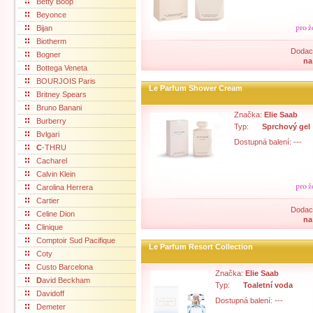
Betty Boop
Beyonce
Bijan
Biotherm
Dodací
Bogner
na
Bottega Veneta
BOURJOIS Paris
Le Parfum Shower Cream
Britney Spears
Bruno Banani
Značka:
Elie Saab
Burberry
Typ:
Sprchový gel
Bvlgari
Dostupná balení: ---
C
-THRU
Cacharel
Calvin Klein
Carolina Herrera
Cartier
Dodací
Celine Dion
na
Clinique
Comptoir Sud Pacifique
Le Parfum Resort Collection
Coty
Custo Barcelona
Značka:
Elie Saab
D
avid Beckham
Typ:
Toaletní voda
Davidoff
Dostupná balení: ---
Demeter