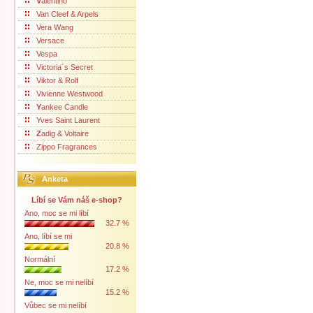
V
alentino
Van Cleef & Arpels
Vera Wang
Versace
Vespa
Victoria´s Secret
Viktor & Rolf
Vivienne Westwood
Y
ankee Candle
Yves Saint Laurent
Z
adig & Voltaire
Zippo Fragrances
Anketa
Líbí se Vám náš e-shop?
Ano, moc se mi líbí
32.7 %
Ano, líbí se mi
20.8 %
Normální
17.2 %
Ne, moc se mi nelíbí
15.2 %
Vůbec se mi nelíbí