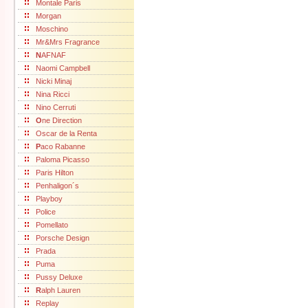
Montale Paris
Morgan
Moschino
Mr&Mrs Fragrance
N
AFNAF
Naomi Campbell
Nicki Minaj
Nina Ricci
Nino Cerruti
O
ne Direction
Oscar de la Renta
P
aco Rabanne
Paloma Picasso
Paris Hilton
Penhaligon´s
Playboy
Police
Pomellato
Porsche Design
Prada
Puma
Pussy Deluxe
R
alph Lauren
Replay