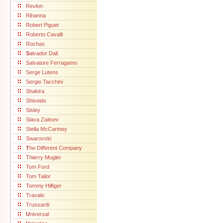
Revlon
Rihanna
Robert Piguet
Roberto Cavalli
Rochas
S
alvador Dali
Salvatore Ferragamo
Serge Lutens
Sergio Tacchini
Shakira
Shiseido
Sisley
Slava Zaitsev
Stella McCartney
Swarovski
T
he Different Company
Thierry Mugler
Tom Ford
Tom Tailor
Tommy Hilfiger
Travalo
Trussardi
U
niversal