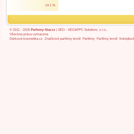
14.1 %
© 2011 - 2026
Parfemy-Star.cz
|
SEO
- SEO&PPC Solutions, s.r.o.,
Všechna práva vyhrazena
Dárková-kosmetika.cz
Značkové parfémy levně
Parfémy
Parfémy levně
Koktejlov