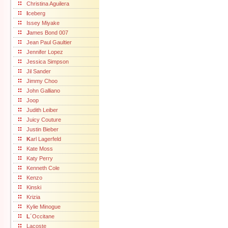
Christina Aguilera
I
ceberg
Issey Miyake
J
ames Bond 007
Jean Paul Gaultier
Jennifer Lopez
Jessica Simpson
Jil Sander
Jimmy Choo
John Galliano
Joop
Judith Leiber
Juicy Couture
Justin Bieber
K
arl Lagerfeld
Kate Moss
Katy Perry
Kenneth Cole
Kenzo
Kinski
Krizia
Kylie Minogue
L
´Occitane
Lacoste