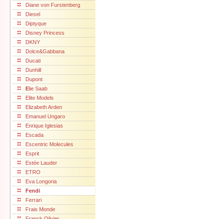
Diane von Furstenberg
Diesel
Diptyque
Disney Princess
DKNY
Dolce&Gabbana
Ducati
Dunhill
Dupont
E
lie Saab
Elite Models
Elizabeth Arden
Emanuel Ungaro
Enrique Iglesias
Escada
Escentric Molecules
Esprit
Estée Lauder
ETRO
Eva Longoria
F
endi
Ferrari
Frais Monde
Franck Olivier