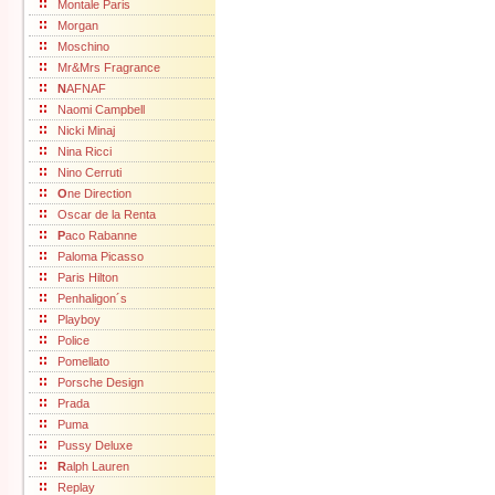
Montale Paris
Morgan
Moschino
Mr&Mrs Fragrance
N
AFNAF
Naomi Campbell
Nicki Minaj
Nina Ricci
Nino Cerruti
O
ne Direction
Oscar de la Renta
P
aco Rabanne
Paloma Picasso
Paris Hilton
Penhaligon´s
Playboy
Police
Pomellato
Porsche Design
Prada
Puma
Pussy Deluxe
R
alph Lauren
Replay