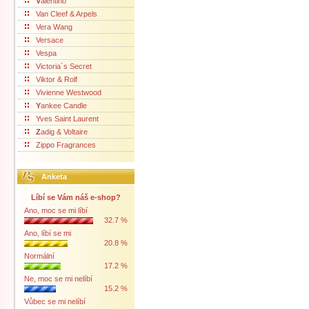
V
alentino
Van Cleef & Arpels
Vera Wang
Versace
Vespa
Victoria´s Secret
Viktor & Rolf
Vivienne Westwood
Y
ankee Candle
Yves Saint Laurent
Z
adig & Voltaire
Zippo Fragrances
Anketa
Líbí se Vám náš e-shop?
Ano, moc se mi líbí
32.7 %
Ano, líbí se mi
20.8 %
Normální
17.2 %
Ne, moc se mi nelíbí
15.2 %
Vůbec se mi nelíbí