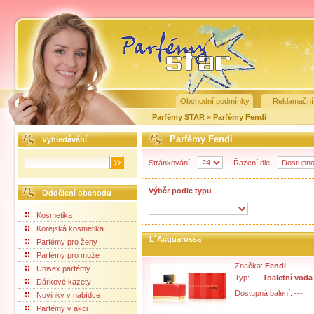
Obchodní podmínky
Reklamační
Parfémy STAR
»
Parfémy Fendi
Parfémy Fendi
Vyhledávání
Stránkování:
Řazení dle:
Výběr podle typu
Oddělení obchodu
Kosmetika
Korejská kosmetika
L´Acquarossa
Parfémy pro ženy
Parfémy pro muže
Značka:
Fendi
Unisex parfémy
Typ:
Toaletní voda
Dárkové kazety
Dostupná balení: ---
Novinky v nabídce
Parfémy v akci