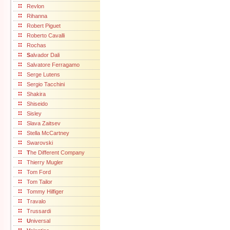
Revlon
Rihanna
Robert Piguet
Roberto Cavalli
Rochas
S
alvador Dali
Salvatore Ferragamo
Serge Lutens
Sergio Tacchini
Shakira
Shiseido
Sisley
Slava Zaitsev
Stella McCartney
Swarovski
T
he Different Company
Thierry Mugler
Tom Ford
Tom Tailor
Tommy Hilfiger
Travalo
Trussardi
U
niversal