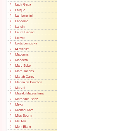
Lady Gaga
Lalique
Lamborghini
Lancôme
Lanvin
Laura Biagiotti
Loewe
Lolita Lempicka
M
.Micallef
Madonna
Mancera
Marc Ecko
Marc Jacobs
Mariah Carey
Marina de Bourbon
Marvel
Masaki Matsushima
Mercedes-Benz
Mexx
Michael Kors
Miss Sporty
Miu Miu
Mont Blanc