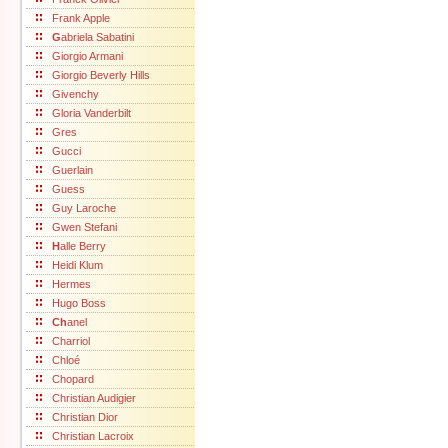
Frank Apple
G
abriela Sabatini
Giorgio Armani
Giorgio Beverly Hills
Givenchy
Gloria Vanderbilt
Gres
Gucci
Guerlain
Guess
Guy Laroche
Gwen Stefani
H
alle Berry
Heidi Klum
Hermes
Hugo Boss
Ch
anel
Charriol
Chloé
Chopard
Christian Audigier
Christian Dior
Christian Lacroix