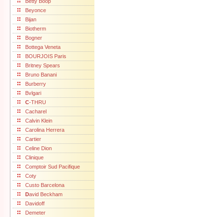
Betty Boop
Beyonce
Bijan
Biotherm
Bogner
Bottega Veneta
BOURJOIS Paris
Britney Spears
Bruno Banani
Burberry
Bvlgari
C
-THRU
Cacharel
Calvin Klein
Carolina Herrera
Cartier
Celine Dion
Clinique
Comptoir Sud Pacifique
Coty
Custo Barcelona
D
avid Beckham
Davidoff
Demeter