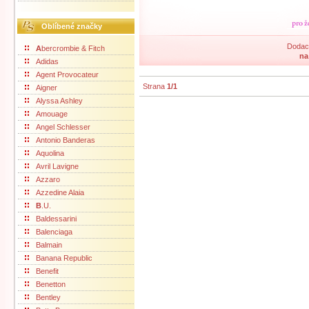
Oblíbené značky
Dodací
A
bercrombie & Fitch
na
Adidas
Agent Provocateur
Strana
1/1
Aigner
Alyssa Ashley
Amouage
Angel Schlesser
Antonio Banderas
Aquolina
Avril Lavigne
Azzaro
Azzedine Alaia
B
.U.
Baldessarini
Balenciaga
Balmain
Banana Republic
Benefit
Benetton
Bentley