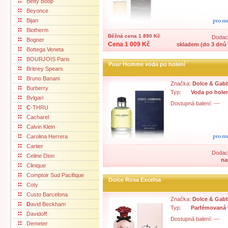
Betty Boop
Beyonce
Bijan
Biotherm
Běžná cena 1 890 Kč
Dodací
Bogner
Cena 1 009 Kč
skladem (do 3 dnů 
Bottega Veneta
BOURJOIS Paris
Pour Homme voda po holení
Britney Spears
Bruno Banani
Značka:
Dolce & Gab
Burberry
Typ:
Voda po hole
Bvlgari
Dostupná balení: ---
C
-THRU
Cacharel
Calvin Klein
Carolina Herrera
Cartier
Dodací
Celine Dion
na
Clinique
Comptoir Sud Pacifique
Dolce Rosa Excelsa
Coty
Custo Barcelona
Značka:
Dolce & Gab
D
avid Beckham
Typ:
Parfémovaná
Davidoff
Dostupná balení: ---
Demeter