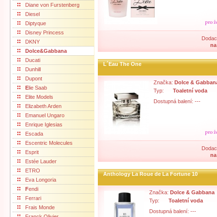
Diane von Furstenberg
Diesel
Diptyque
Disney Princess
Dodací
DKNY
na
Dolce&Gabbana
Ducati
L´Eau The One
Dunhill
Dupont
Značka:
Dolce & Gabban
E
lie Saab
Typ:
Toaletní voda
Elite Models
Dostupná balení: ---
Elizabeth Arden
Emanuel Ungaro
Enrique Iglesias
Escada
Escentric Molecules
Dodací
Esprit
na
Estée Lauder
ETRO
Anthology La Roue de La Fortune 10
Eva Longoria
F
endi
Značka:
Dolce & Gabbana
Ferrari
Typ:
Toaletní voda
Frais Monde
Dostupná balení: ---
Franck Olivier