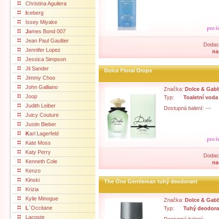
Christina Aguilera
I
ceberg
Issey Miyake
J
ames Bond 007
Jean Paul Gaultier
Dodací
Jennifer Lopez
na
Jessica Simpson
Jil Sander
Dolce Floral Drops
Jimmy Choo
John Galliano
Značka:
Dolce & Gab
Joop
Typ:
Toaletní voda
Judith Leiber
Dostupná balení: ---
Juicy Couture
Justin Bieber
K
arl Lagerfeld
Kate Moss
Katy Perry
Dodací
Kenneth Cole
na
Kenzo
Kinski
The One Gentleman tuhý deodorant
Krizia
Kylie Minogue
Značka:
Dolce & Gab
L
´Occitane
Typ:
Tuhý deodora
Lacoste