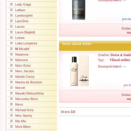
Dostupná balení: ---
Lady Gaga
Lalique
Lamborghini
Lancôme
Lanvin
Dodací
Laura Biagiotti
na
Loewe
Lolita Lempicka
Dolce tělové mléko
M
.Micallef
Madonna
Značka:
Dolce & Gab
Mancera
Typ:
Tělové mléko
Marc Ecko
Dostupná balení: ---
Marc Jacobs
Mariah Carey
Marina de Bourbon
Marvel
Masaki Matsushima
Dodací
Mercedes-Benz
na
Mexx
Michael Kors
Strana
1/3
Miss Sporty
Miu Miu
Mont Blanc