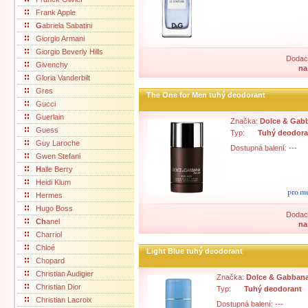
Frank Apple
G
abriela Sabatini
Giorgio Armani
Giorgio Beverly Hills
Dodací
Givenchy
na
Gloria Vanderbilt
Gres
The One for Men tuhý deodorant
Gucci
Guerlain
Značka:
Dolce & Gab
Guess
Typ:
Tuhý deodora
Guy Laroche
Dostupná balení: ---
Gwen Stefani
H
alle Berry
Heidi Klum
Hermes
Hugo Boss
Dodací
Ch
anel
na
Charriol
Chloé
Light Blue tuhý deodorant
Chopard
Christian Audigier
Značka:
Dolce & Gabban
Christian Dior
Typ:
Tuhý deodorant
Christian Lacroix
Dostupná balení: ---