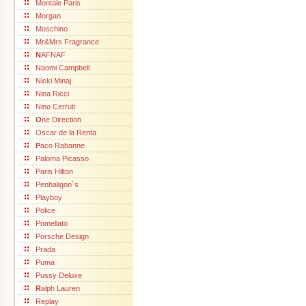
Montale Paris
Morgan
Moschino
Mr&Mrs Fragrance
N
AFNAF
Naomi Campbell
Nicki Minaj
Nina Ricci
Nino Cerruti
O
ne Direction
Oscar de la Renta
P
aco Rabanne
Paloma Picasso
Paris Hilton
Penhaligon´s
Playboy
Police
Pomellato
Porsche Design
Prada
Puma
Pussy Deluxe
R
alph Lauren
Replay