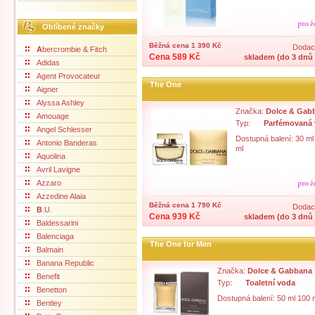
Oblíbené značky
Běžná cena 1 390 Kč
Dodací
A
bercrombie & Fitch
Cena 589 Kč
skladem (do 3 dnů 
Adidas
Agent Provocateur
The One
Aigner
Alyssa Ashley
Značka:
Dolce & Gab
Amouage
Typ:
Parfémovaná
Angel Schlesser
Dostupná balení: 30 ml
Antonio Banderas
ml
Aquolina
Avril Lavigne
Azzaro
Azzedine Alaia
Běžná cena 1 790 Kč
Dodací
B
.U.
Cena 939 Kč
skladem (do 3 dnů 
Baldessarini
Balenciaga
The One for Men
Balmain
Banana Republic
Značka:
Dolce & Gabbana
Benefit
Typ:
Toaletní voda
Benetton
Dostupná balení: 50 ml 100 
Bentley