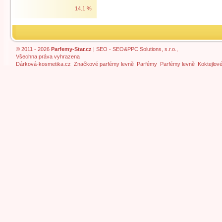
14.1 %
© 2011 - 2026
Parfemy-Star.cz
|
SEO
- SEO&PPC Solutions, s.r.o.,
Všechna práva vyhrazena
Dárková-kosmetika.cz
Značkové parfémy levně
Parfémy
Parfémy levně
Koktejlov