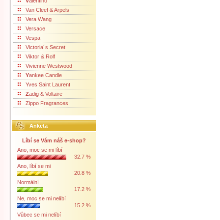
V
alentino
Van Cleef & Arpels
Vera Wang
Versace
Vespa
Victoria´s Secret
Viktor & Rolf
Vivienne Westwood
Y
ankee Candle
Yves Saint Laurent
Z
adig & Voltaire
Zippo Fragrances
Anketa
Líbí se Vám náš e-shop?
Ano, moc se mi líbí
32.7 %
Ano, líbí se mi
20.8 %
Normální
17.2 %
Ne, moc se mi nelíbí
15.2 %
Vůbec se mi nelíbí