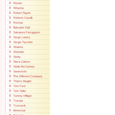
Revlon
Rihanna
Robert Piguet
Roberto Cavalli
Rochas
S
alvador Dali
Salvatore Ferragamo
Serge Lutens
Sergio Tacchini
Shakira
Shiseido
Sisley
Slava Zaitsev
Stella McCartney
Swarovski
T
he Different Company
Thierry Mugler
Tom Ford
Tom Tailor
Tommy Hilfiger
Travalo
Trussardi
U
niversal