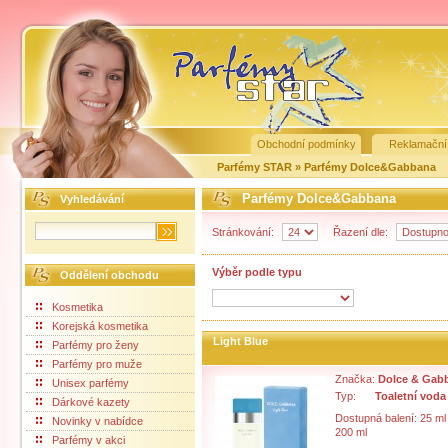
Obchodní podmínky
Reklamační
Parfémy STAR
»
Parfémy Dolce&Gabbana
Parfémy Dolce&Gabbana
Vyhledávání
Stránkování:
Řazení dle:
Výběr podle typu
Oddělení obchodu
Kosmetika
Korejská kosmetika
Light Blue
Parfémy pro ženy
Parfémy pro muže
Značka:
Dolce & Gab
Unisex parfémy
Typ:
Toaletní voda
Dárkové kazety
Dostupná balení: 25 ml
Novinky v nabídce
200 ml
Parfémy v akci