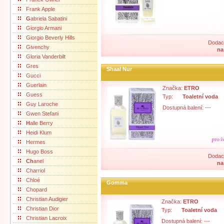
Frank Apple
G
abriela Sabatini
Giorgio Armani
Giorgio Beverly Hills
Dodací
Givenchy
na
Gloria Vanderbilt
Gres
Shaal Nur
Gucci
Guerlain
Značka:
ETRO
Guess
Typ:
Toaletní voda
Guy Laroche
Dostupná balení: ---
Gwen Stefani
H
alle Berry
Heidi Klum
Hermes
Hugo Boss
Dodací
Ch
anel
na
Charriol
Chloé
Gomma
Chopard
Christian Audigier
Značka:
ETRO
Christian Dior
Typ:
Toaletní voda
Christian Lacroix
Dostupná balení: ---