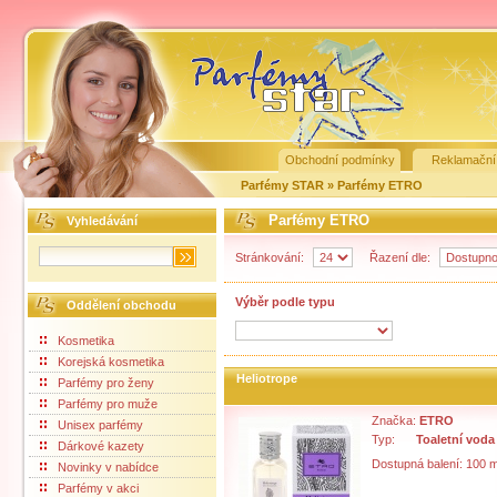
Obchodní podmínky
Reklamační
Parfémy STAR
»
Parfémy ETRO
Parfémy ETRO
Vyhledávání
Stránkování:
Řazení dle:
Výběr podle typu
Oddělení obchodu
Kosmetika
Korejská kosmetika
Heliotrope
Parfémy pro ženy
Parfémy pro muže
Značka:
ETRO
Unisex parfémy
Typ:
Toaletní voda
Dárkové kazety
Dostupná balení: 100 m
Novinky v nabídce
Parfémy v akci