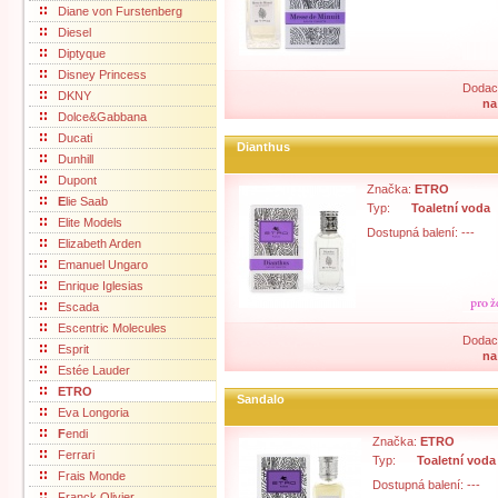
Diane von Furstenberg
Diesel
Diptyque
Disney Princess
Dodací
DKNY
na
Dolce&Gabbana
Ducati
Dianthus
Dunhill
Dupont
Značka:
ETRO
E
lie Saab
Typ:
Toaletní voda
Elite Models
Dostupná balení: ---
Elizabeth Arden
Emanuel Ungaro
Enrique Iglesias
Escada
Escentric Molecules
Dodací
Esprit
na
Estée Lauder
ETRO
Sandalo
Eva Longoria
F
endi
Značka:
ETRO
Ferrari
Typ:
Toaletní voda
Frais Monde
Dostupná balení: ---
Franck Olivier