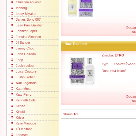
Christina Aguilera
I
ceberg
Issey Miyake
J
ames Bond 007
Jean Paul Gaultier
Dodací
Jennifer Lopez
na
Jessica Simpson
Jil Sander
New Tradition
Jimmy Choo
John Galliano
Značka:
ETRO
Joop
Typ:
Toaletní voda
Judith Leiber
Dostupná balení: ---
Juicy Couture
Justin Bieber
K
arl Lagerfeld
Kate Moss
Katy Perry
Dodací
Kenneth Cole
na
Kenzo
Kinski
Strana
1/1
Krizia
Kylie Minogue
L
´Occitane
Lacoste