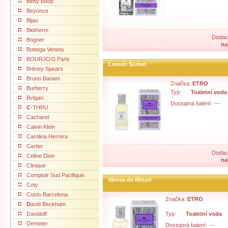
Betty Boop
Beyonce
Bijan
Biotherm
Dodací
Bogner
na
Bottega Veneta
BOURJOIS Paris
Lemon Sorbet
Britney Spears
Bruno Banani
Značka:
ETRO
Burberry
Typ:
Toaletní voda
Bvlgari
Dostupná balení: ---
C
-THRU
Cacharel
Calvin Klein
Carolina Herrera
Cartier
Dodací
Celine Dion
na
Clinique
Comptoir Sud Pacifique
Messe de Minuit
Coty
Custo Barcelona
Značka:
ETRO
D
avid Beckham
Davidoff
Typ:
Toaletní voda
Demeter
Dostupná balení: ---