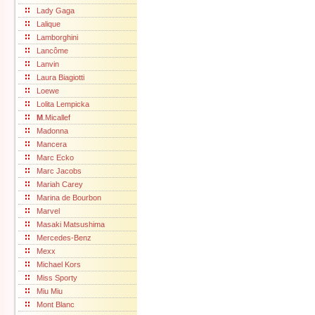
Lady Gaga
Lalique
Lamborghini
Lancôme
Lanvin
Laura Biagiotti
Loewe
Lolita Lempicka
M
.Micallef
Madonna
Mancera
Marc Ecko
Marc Jacobs
Mariah Carey
Marina de Bourbon
Marvel
Masaki Matsushima
Mercedes-Benz
Mexx
Michael Kors
Miss Sporty
Miu Miu
Mont Blanc