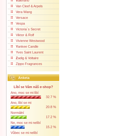
V
alentino
Van Cleef & Arpels
Vera Wang
Versace
Vespa
Victoria´s Secret
Viktor & Rolf
Vivienne Westwood
Y
ankee Candle
Yves Saint Laurent
Z
adig & Voltaire
Zippo Fragrances
Anketa
Líbí se Vám náš e-shop?
Ano, moc se mi líbí
32.7 %
Ano, líbí se mi
20.8 %
Normální
17.2 %
Ne, moc se mi nelíbí
15.2 %
Vůbec se mi nelíbí