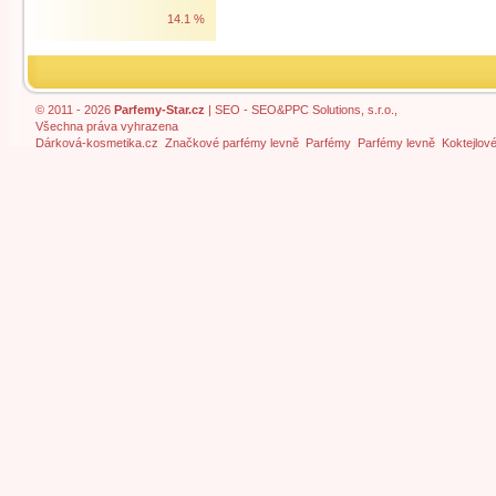
14.1 %
© 2011 - 2026
Parfemy-Star.cz
|
SEO
- SEO&PPC Solutions, s.r.o.,
Všechna práva vyhrazena
Dárková-kosmetika.cz
Značkové parfémy levně
Parfémy
Parfémy levně
Koktejlov