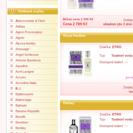
Oblíbené značky
Běžná cena 2 290 Kč
Dodací
A
bercrombie & Fitch
Cena 2 789 Kč
skladem (do 3 dnů 
Adidas
Agent Provocateur
Royal Pavillon
Aigner
Alyssa Ashley
Značka:
ETRO
Amouage
Angel Schlesser
Typ:
Toaletní voda
Antonio Banderas
Dostupná balení: ---
Aquolina
Avril Lavigne
Azzaro
Azzedine Alaia
Dodací
B
.U.
na
Baldessarini
Balenciaga
Paisley
Balmain
Banana Republic
Značka:
ETRO
Benefit
Typ:
Toaletní voda
Benetton
Dostupná balení: ---
Bentley