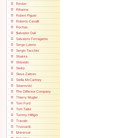
Revlon
Rihanna
Robert Piguet
Roberto Cavalli
Rochas
S
alvador Dali
Salvatore Ferragamo
Serge Lutens
Sergio Tacchini
Shakira
Shiseido
Sisley
Slava Zaitsev
Stella McCartney
Swarovski
T
he Different Company
Thierry Mugler
Tom Ford
Tom Tailor
Tommy Hilfiger
Travalo
Trussardi
U
niversal