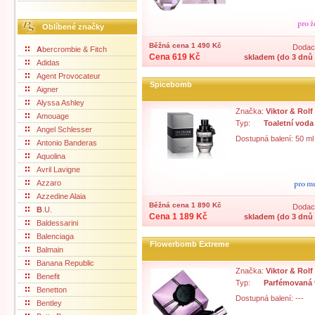
Oblíbené značky
Běžná cena 1 490 Kč
Dodací
A
bercrombie & Fitch
Cena 619 Kč
skladem (do 3 dnů 
Adidas
Agent Provocateur
Spicebomb
Aigner
Alyssa Ashley
Značka:
Viktor & Rolf
Amouage
Typ:
Toaletní voda
Angel Schlesser
Dostupná balení: 50 ml
Antonio Banderas
Aquolina
Avril Lavigne
Azzaro
Azzedine Alaia
Běžná cena 1 890 Kč
Dodací
B
.U.
Cena 1 189 Kč
skladem (do 3 dnů 
Baldessarini
Balenciaga
Flowerbomb Extreme
Balmain
Banana Republic
Značka:
Viktor & Rolf
Benefit
Typ:
Parfémovaná
Benetton
Dostupná balení: ---
Bentley