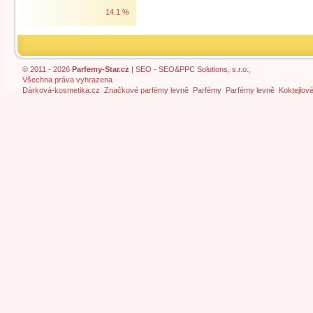
14.1 %
© 2011 - 2026
Parfemy-Star.cz
|
SEO
- SEO&PPC Solutions, s.r.o.,
Všechna práva vyhrazena
Dárková-kosmetika.cz
Značkové parfémy levně
Parfémy
Parfémy levně
Koktejlov