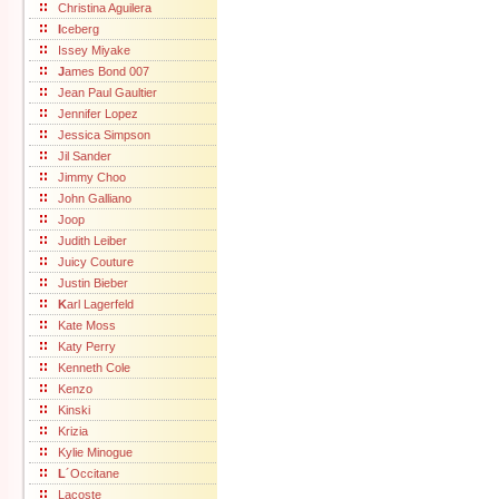
Christina Aguilera
I
ceberg
Issey Miyake
J
ames Bond 007
Jean Paul Gaultier
Jennifer Lopez
Jessica Simpson
Jil Sander
Jimmy Choo
John Galliano
Joop
Judith Leiber
Juicy Couture
Justin Bieber
K
arl Lagerfeld
Kate Moss
Katy Perry
Kenneth Cole
Kenzo
Kinski
Krizia
Kylie Minogue
L
´Occitane
Lacoste