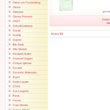
Diane von Furstenberg
Diesel
Diptyque
Disney Princess
Dodací
DKNY
na
Dolce&Gabbana
Ducati
Strana
1/1
Dunhill
Dupont
E
lie Saab
Elite Models
Elizabeth Arden
Emanuel Ungaro
Enrique Iglesias
Escada
Escentric Molecules
Esprit
Estée Lauder
ETRO
Eva Longoria
F
endi
Ferrari
Frais Monde
Franck Olivier