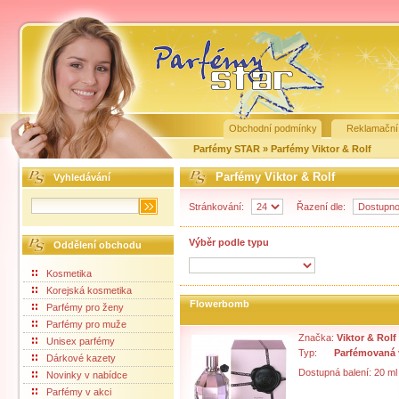
Obchodní podmínky
Reklamační
Parfémy STAR
»
Parfémy Viktor & Rolf
Parfémy Viktor & Rolf
Vyhledávání
Stránkování:
Řazení dle:
Výběr podle typu
Oddělení obchodu
Kosmetika
Korejská kosmetika
Flowerbomb
Parfémy pro ženy
Parfémy pro muže
Značka:
Viktor & Rolf
Unisex parfémy
Typ:
Parfémovaná
Dárkové kazety
Dostupná balení: 20 ml
Novinky v nabídce
Parfémy v akci