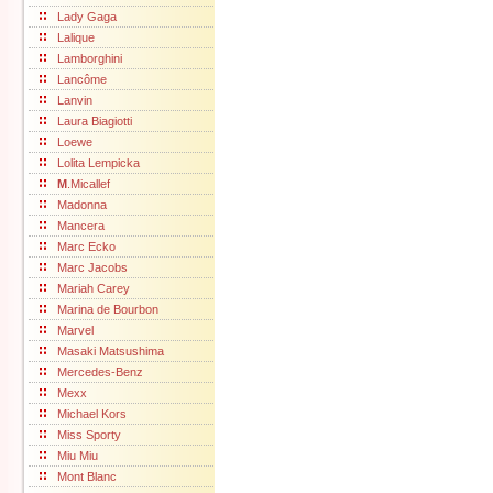
Lady Gaga
Lalique
Lamborghini
Lancôme
Lanvin
Laura Biagiotti
Loewe
Lolita Lempicka
M
.Micallef
Madonna
Mancera
Marc Ecko
Marc Jacobs
Mariah Carey
Marina de Bourbon
Marvel
Masaki Matsushima
Mercedes-Benz
Mexx
Michael Kors
Miss Sporty
Miu Miu
Mont Blanc