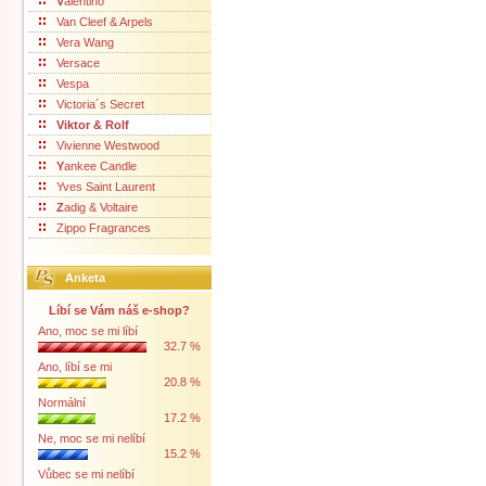
V
alentino
Van Cleef & Arpels
Vera Wang
Versace
Vespa
Victoria´s Secret
Viktor & Rolf
Vivienne Westwood
Y
ankee Candle
Yves Saint Laurent
Z
adig & Voltaire
Zippo Fragrances
Anketa
Líbí se Vám náš e-shop?
Ano, moc se mi líbí
32.7 %
Ano, líbí se mi
20.8 %
Normální
17.2 %
Ne, moc se mi nelíbí
15.2 %
Vůbec se mi nelíbí