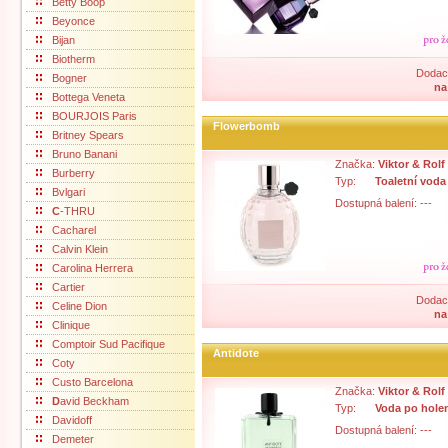
Betty Boop
Beyonce
Bijan
Biotherm
Dodací
Bogner
na
Bottega Veneta
BOURJOIS Paris
Flowerbomb
Britney Spears
Bruno Banani
Značka:
Viktor & Rolf
Burberry
Typ:
Toaletní voda
Bvlgari
Dostupná balení: ---
C
-THRU
Cacharel
Calvin Klein
Carolina Herrera
Cartier
Dodací
Celine Dion
na
Clinique
Comptoir Sud Pacifique
Antidote
Coty
Custo Barcelona
Značka:
Viktor & Rolf
D
avid Beckham
Typ:
Voda po hole
Davidoff
Dostupná balení: ---
Demeter