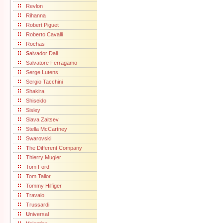
Revlon
Rihanna
Robert Piguet
Roberto Cavalli
Rochas
S
alvador Dali
Salvatore Ferragamo
Serge Lutens
Sergio Tacchini
Shakira
Shiseido
Sisley
Slava Zaitsev
Stella McCartney
Swarovski
T
he Different Company
Thierry Mugler
Tom Ford
Tom Tailor
Tommy Hilfiger
Travalo
Trussardi
U
niversal