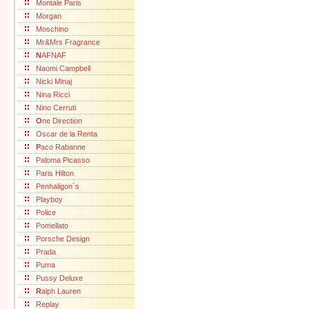
Montale Paris
Morgan
Moschino
Mr&Mrs Fragrance
N
AFNAF
Naomi Campbell
Nicki Minaj
Nina Ricci
Nino Cerruti
O
ne Direction
Oscar de la Renta
P
aco Rabanne
Paloma Picasso
Paris Hilton
Penhaligon´s
Playboy
Police
Pomellato
Porsche Design
Prada
Puma
Pussy Deluxe
R
alph Lauren
Replay