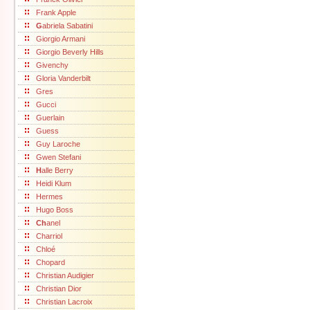
Frank Apple
G
abriela Sabatini
Giorgio Armani
Giorgio Beverly Hills
Givenchy
Gloria Vanderbilt
Gres
Gucci
Guerlain
Guess
Guy Laroche
Gwen Stefani
H
alle Berry
Heidi Klum
Hermes
Hugo Boss
Ch
anel
Charriol
Chloé
Chopard
Christian Audigier
Christian Dior
Christian Lacroix