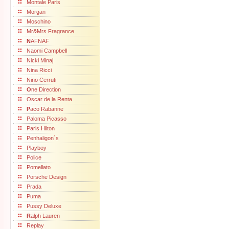
Montale Paris
Morgan
Moschino
Mr&Mrs Fragrance
N
AFNAF
Naomi Campbell
Nicki Minaj
Nina Ricci
Nino Cerruti
O
ne Direction
Oscar de la Renta
P
aco Rabanne
Paloma Picasso
Paris Hilton
Penhaligon´s
Playboy
Police
Pomellato
Porsche Design
Prada
Puma
Pussy Deluxe
R
alph Lauren
Replay