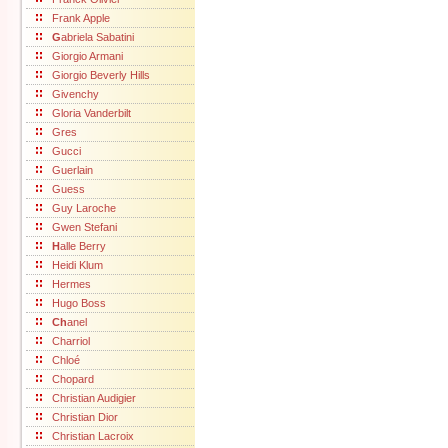
Frank Apple
G
abriela Sabatini
Giorgio Armani
Giorgio Beverly Hills
Givenchy
Gloria Vanderbilt
Gres
Gucci
Guerlain
Guess
Guy Laroche
Gwen Stefani
H
alle Berry
Heidi Klum
Hermes
Hugo Boss
Ch
anel
Charriol
Chloé
Chopard
Christian Audigier
Christian Dior
Christian Lacroix