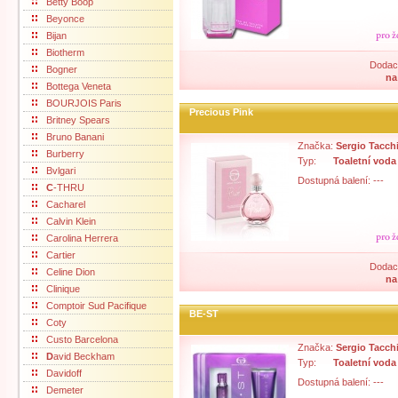
Betty Boop
Beyonce
Bijan
Biotherm
Dodací
Bogner
na
Bottega Veneta
BOURJOIS Paris
Precious Pink
Britney Spears
Bruno Banani
Značka:
Sergio Tacch
Burberry
Typ:
Toaletní voda
Bvlgari
Dostupná balení: ---
C
-THRU
Cacharel
Calvin Klein
Carolina Herrera
Cartier
Dodací
Celine Dion
na
Clinique
Comptoir Sud Pacifique
BE-ST
Coty
Custo Barcelona
Značka:
Sergio Tacch
D
avid Beckham
Typ:
Toaletní voda
Davidoff
Dostupná balení: ---
Demeter