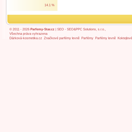
14.1 %
© 2011 - 2026
Parfemy-Star.cz
|
SEO
- SEO&PPC Solutions, s.r.o.,
Všechna práva vyhrazena
Dárková-kosmetika.cz
Značkové parfémy levně
Parfémy
Parfémy levně
Koktejlov