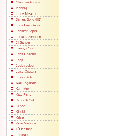
Christina Aguilera
I
ceberg
Issey Miyake
J
ames Bond 007
Jean Paul Gaultier
Jennifer Lopez
Jessica Simpson
Jil Sander
Jimmy Choo
John Galliano
Joop
Judith Leiber
Juicy Couture
Justin Bieber
K
arl Lagerfeld
Kate Moss
Katy Perry
Kenneth Cole
Kenzo
Kinski
Krizia
Kylie Minogue
L
´Occitane
Lacoste