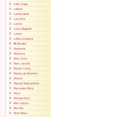
Lady Gaga
Lalique
Lamborghini
Lancôme
Lanvin
Laura Biagiotti
Loewe
Lolita Lempicka
M
.Micallef
Madonna
Mancera
Marc Ecko
Marc Jacobs
Mariah Carey
Marina de Bourbon
Marvel
Masaki Matsushima
Mercedes-Benz
Mexx
Michael Kors
Miss Sporty
Miu Miu
Mont Blanc