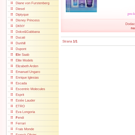
Diane von Furstenberg
Diesel
Diptyque
Disney Princess
Dodací
DKNY
na
Dolce&Gabbana
Ducati
Strana
1/1
Dunhill
Dupont
E
lie Saab
Elite Models
Elizabeth Arden
Emanuel Ungaro
Enrique Iglesias
Escada
Escentric Molecules
Esprit
Estée Lauder
ETRO
Eva Longoria
F
endi
Ferrari
Frais Monde
Franck Olivier