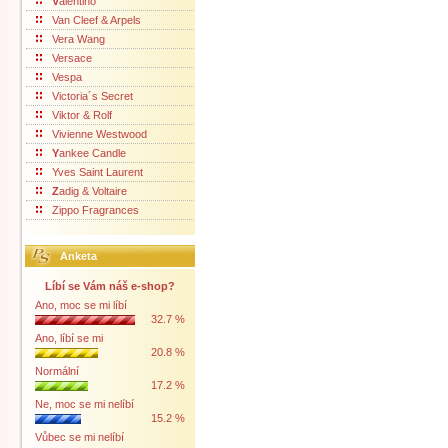
V
alentino
Van Cleef & Arpels
Vera Wang
Versace
Vespa
Victoria´s Secret
Viktor & Rolf
Vivienne Westwood
Y
ankee Candle
Yves Saint Laurent
Z
adig & Voltaire
Zippo Fragrances
Anketa
Líbí se Vám náš e-shop?
Ano, moc se mi líbí
32.7 %
Ano, líbí se mi
20.8 %
Normální
17.2 %
Ne, moc se mi nelíbí
15.2 %
Vůbec se mi nelíbí