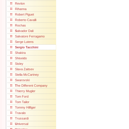
Revlon
Rihanna
Robert Piguet
Roberto Cavalli
Rochas
S
alvador Dali
Salvatore Ferragamo
Serge Lutens
Sergio Tacchini
Shakira
Shiseido
Sisley
Slava Zaitsev
Stella McCartney
Swarovski
T
he Different Company
Thierry Mugler
Tom Ford
Tom Tailor
Tommy Hilfiger
Travalo
Trussardi
U
niversal