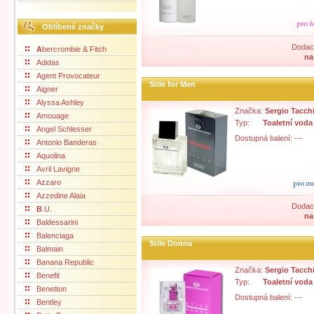
Oblíbené značky
Dodací
A
bercrombie & Fitch
na
Adidas
Agent Provocateur
Stile for Men
Aigner
Alyssa Ashley
Značka:
Sergio Tacch
Amouage
Typ:
Toaletní voda
Angel Schlesser
Dostupná balení: ---
Antonio Banderas
Aquolina
Avril Lavigne
Azzaro
Azzedine Alaia
Dodací
B
.U.
na
Baldessarini
Balenciaga
Stile Donna
Balmain
Banana Republic
Značka:
Sergio Tacch
Benefit
Typ:
Toaletní voda
Benetton
Dostupná balení: ---
Bentley