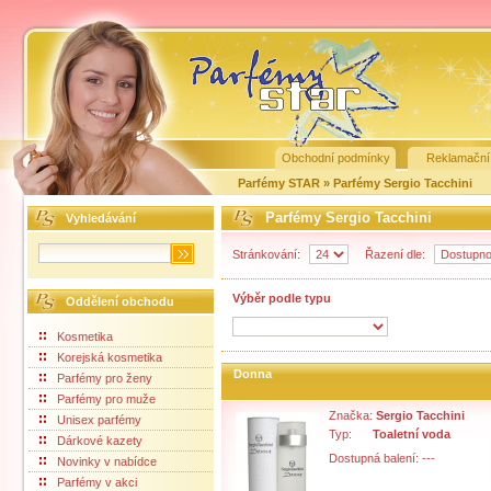
Obchodní podmínky
Reklamační
Parfémy STAR
»
Parfémy Sergio Tacchini
Parfémy Sergio Tacchini
Vyhledávání
Stránkování:
Řazení dle:
Výběr podle typu
Oddělení obchodu
Kosmetika
Korejská kosmetika
Donna
Parfémy pro ženy
Parfémy pro muže
Značka:
Sergio Tacchini
Unisex parfémy
Typ:
Toaletní voda
Dárkové kazety
Dostupná balení: ---
Novinky v nabídce
Parfémy v akci