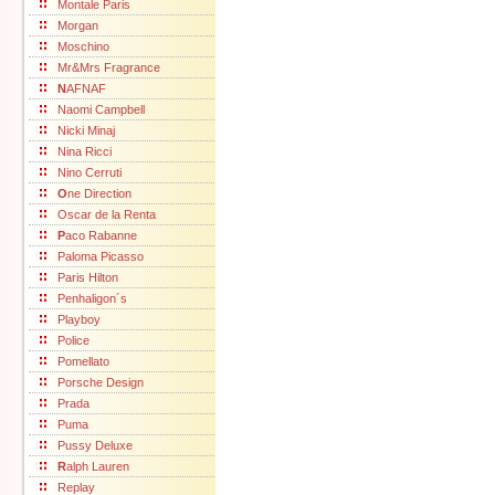
Montale Paris
Morgan
Moschino
Mr&Mrs Fragrance
N
AFNAF
Naomi Campbell
Nicki Minaj
Nina Ricci
Nino Cerruti
O
ne Direction
Oscar de la Renta
P
aco Rabanne
Paloma Picasso
Paris Hilton
Penhaligon´s
Playboy
Police
Pomellato
Porsche Design
Prada
Puma
Pussy Deluxe
R
alph Lauren
Replay