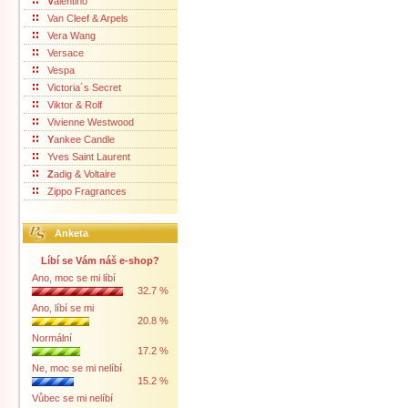
V
alentino
Van Cleef & Arpels
Vera Wang
Versace
Vespa
Victoria´s Secret
Viktor & Rolf
Vivienne Westwood
Y
ankee Candle
Yves Saint Laurent
Z
adig & Voltaire
Zippo Fragrances
Anketa
Líbí se Vám náš e-shop?
Ano, moc se mi líbí
32.7 %
Ano, líbí se mi
20.8 %
Normální
17.2 %
Ne, moc se mi nelíbí
15.2 %
Vůbec se mi nelíbí