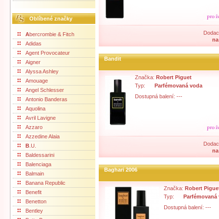
Oblíbené značky
Dodací
A
bercrombie & Fitch
na
Adidas
Agent Provocateur
Bandit
Aigner
Alyssa Ashley
Značka:
Robert Piguet
Amouage
Typ:
Parfémovaná voda
Angel Schlesser
Dostupná balení: ---
Antonio Banderas
Aquolina
Avril Lavigne
Azzaro
Azzedine Alaia
Dodací
B
.U.
na
Baldessarini
Balenciaga
Baghari 2006
Balmain
Banana Republic
Značka:
Robert Pigue
Benefit
Typ:
Parfémovaná
Benetton
Dostupná balení: ---
Bentley