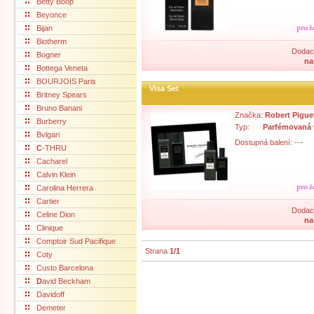
Betty Boop
Beyonce
Bijan
Biotherm
Dodací
Bogner
na
Bottega Veneta
BOURJOIS Paris
Visa Set
Britney Spears
Bruno Banani
Značka:
Robert Pigue
Burberry
Typ:
Parfémovaná
Bvlgari
Dostupná balení: ---
C
-THRU
Cacharel
Calvin Klein
Carolina Herrera
Cartier
Dodací
Celine Dion
na
Clinique
Comptoir Sud Pacifique
Strana
1/1
Coty
Custo Barcelona
D
avid Beckham
Davidoff
Demeter