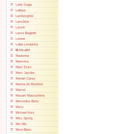
Lady Gaga
Lalique
Lamborghini
Lancôme
Lanvin
Laura Biagiotti
Loewe
Lolita Lempicka
M
.Micallef
Madonna
Mancera
Marc Ecko
Marc Jacobs
Mariah Carey
Marina de Bourbon
Marvel
Masaki Matsushima
Mercedes-Benz
Mexx
Michael Kors
Miss Sporty
Miu Miu
Mont Blanc