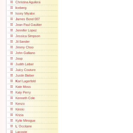
Christina Aguilera
I
ceberg
Issey Miyake
J
ames Bond 007
Jean Paul Gaultier
Jennifer Lopez
Jessica Simpson
Jil Sander
Jimmy Choo
John Galliano
Joop
Judith Leiber
Juicy Couture
Justin Bieber
K
arl Lagerfeld
Kate Moss
Katy Perry
Kenneth Cole
Kenzo
Kinski
Krizia
Kylie Minogue
L
´Occitane
Lacoste