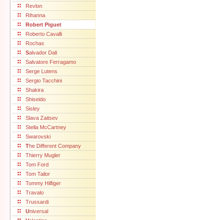
Revlon
Rihanna
Robert Piguet
Roberto Cavalli
Rochas
S
alvador Dali
Salvatore Ferragamo
Serge Lutens
Sergio Tacchini
Shakira
Shiseido
Sisley
Slava Zaitsev
Stella McCartney
Swarovski
T
he Different Company
Thierry Mugler
Tom Ford
Tom Tailor
Tommy Hilfiger
Travalo
Trussardi
U
niversal