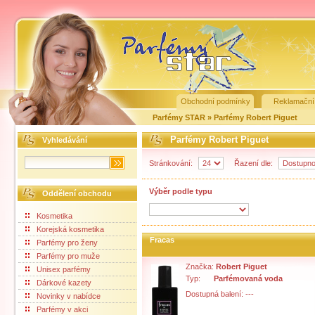
Obchodní podmínky
Reklamační
Parfémy STAR
»
Parfémy Robert Piguet
Parfémy Robert Piguet
Vyhledávání
Stránkování:
Řazení dle:
Výběr podle typu
Oddělení obchodu
Kosmetika
Korejská kosmetika
Fracas
Parfémy pro ženy
Parfémy pro muže
Značka:
Robert Piguet
Unisex parfémy
Typ:
Parfémovaná voda
Dárkové kazety
Dostupná balení: ---
Novinky v nabídce
Parfémy v akci