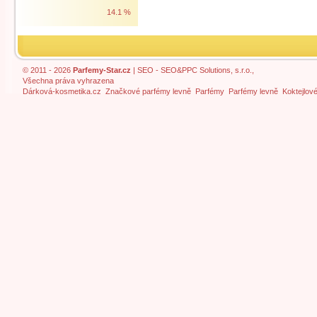
14.1 %
© 2011 - 2026
Parfemy-Star.cz
|
SEO
- SEO&PPC Solutions, s.r.o.,
Všechna práva vyhrazena
Dárková-kosmetika.cz
Značkové parfémy levně
Parfémy
Parfémy levně
Koktejlov