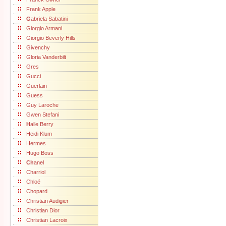
Frank Apple
G
abriela Sabatini
Giorgio Armani
Giorgio Beverly Hills
Givenchy
Gloria Vanderbilt
Gres
Gucci
Guerlain
Guess
Guy Laroche
Gwen Stefani
H
alle Berry
Heidi Klum
Hermes
Hugo Boss
Ch
anel
Charriol
Chloé
Chopard
Christian Audigier
Christian Dior
Christian Lacroix