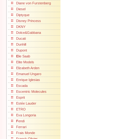
Diane von Furstenberg
Diesel
Diptyque
Disney Princess
DKNY
Dolce&Gabbana
Ducati
Dunhill
Dupont
E
lie Saab
Elite Models
Elizabeth Arden
Emanuel Ungaro
Enrique Iglesias
Escada
Escentric Molecules
Esprit
Estée Lauder
ETRO
Eva Longoria
F
endi
Ferrari
Frais Monde
Franck Olivier