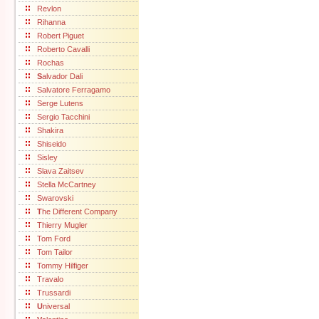
Revlon
Rihanna
Robert Piguet
Roberto Cavalli
Rochas
S
alvador Dali
Salvatore Ferragamo
Serge Lutens
Sergio Tacchini
Shakira
Shiseido
Sisley
Slava Zaitsev
Stella McCartney
Swarovski
T
he Different Company
Thierry Mugler
Tom Ford
Tom Tailor
Tommy Hilfiger
Travalo
Trussardi
U
niversal