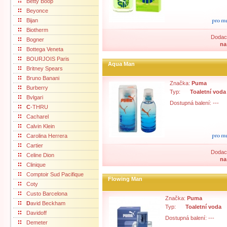
Betty Boop
Beyonce
Bijan
Biotherm
Dodací
Bogner
na
Bottega Veneta
BOURJOIS Paris
Aqua Man
Britney Spears
Bruno Banani
Značka:
Puma
Burberry
Typ:
Toaletní voda
Bvlgari
Dostupná balení: ---
C
-THRU
Cacharel
Calvin Klein
Carolina Herrera
Cartier
Dodací
Celine Dion
na
Clinique
Comptoir Sud Pacifique
Flowing Man
Coty
Custo Barcelona
Značka:
Puma
D
avid Beckham
Typ:
Toaletní voda
Davidoff
Dostupná balení: ---
Demeter