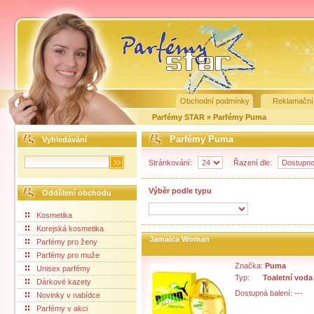
Obchodní podmínky
Reklamační
Parfémy STAR
»
Parfémy Puma
Parfémy Puma
Vyhledávání
Stránkování:
Řazení dle:
Výběr podle typu
Oddělení obchodu
Kosmetika
Korejská kosmetika
Jamaica Woman
Parfémy pro ženy
Parfémy pro muže
Značka:
Puma
Unisex parfémy
Typ:
Toaletní voda
Dárkové kazety
Dostupná balení: ---
Novinky v nabídce
Parfémy v akci