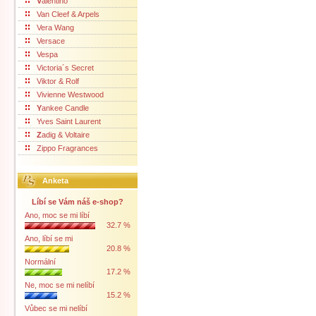
V
alentino
Van Cleef & Arpels
Vera Wang
Versace
Vespa
Victoria´s Secret
Viktor & Rolf
Vivienne Westwood
Y
ankee Candle
Yves Saint Laurent
Z
adig & Voltaire
Zippo Fragrances
Anketa
Líbí se Vám náš e-shop?
Ano, moc se mi líbí
32.7 %
Ano, líbí se mi
20.8 %
Normální
17.2 %
Ne, moc se mi nelíbí
15.2 %
Vůbec se mi nelíbí