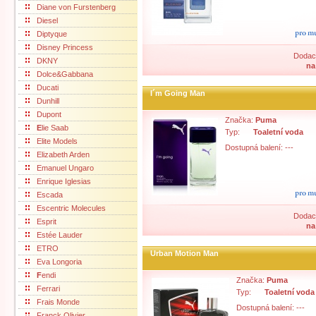
Diane von Furstenberg
Diesel
Diptyque
Disney Princess
Dodací
DKNY
na
Dolce&Gabbana
Ducati
I´m Going Man
Dunhill
Dupont
Značka:
Puma
E
lie Saab
Typ:
Toaletní voda
Elite Models
Dostupná balení: ---
Elizabeth Arden
Emanuel Ungaro
Enrique Iglesias
Escada
Escentric Molecules
Dodací
Esprit
na
Estée Lauder
ETRO
Urban Motion Man
Eva Longoria
F
endi
Značka:
Puma
Ferrari
Typ:
Toaletní voda
Frais Monde
Dostupná balení: ---
Franck Olivier