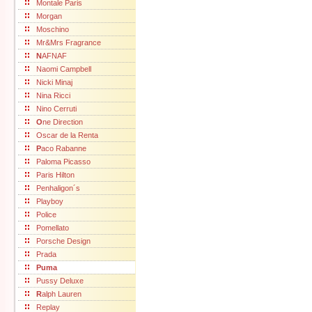
Montale Paris
Morgan
Moschino
Mr&Mrs Fragrance
N
AFNAF
Naomi Campbell
Nicki Minaj
Nina Ricci
Nino Cerruti
O
ne Direction
Oscar de la Renta
P
aco Rabanne
Paloma Picasso
Paris Hilton
Penhaligon´s
Playboy
Police
Pomellato
Porsche Design
Prada
Puma
Pussy Deluxe
R
alph Lauren
Replay