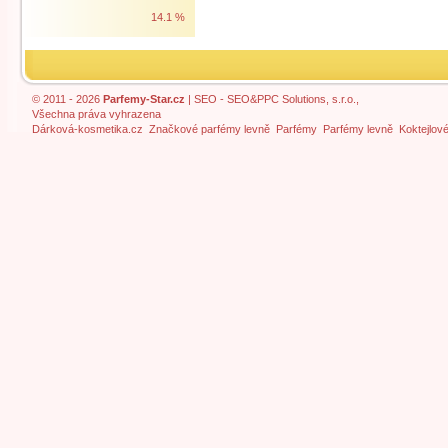
14.1 %
© 2011 - 2026
Parfemy-Star.cz
|
SEO
- SEO&PPC Solutions, s.r.o.,
Všechna práva vyhrazena
Dárková-kosmetika.cz
Značkové parfémy levně
Parfémy
Parfémy levně
Koktejlov