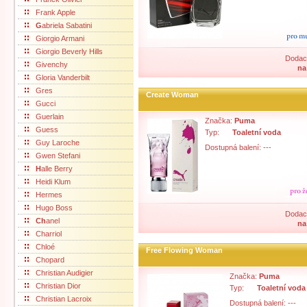
Frank Apple
G
abriela Sabatini
Giorgio Armani
Giorgio Beverly Hills
Dodací
Givenchy
na
Gloria Vanderbilt
Gres
Create Woman
Gucci
Guerlain
Značka:
Puma
Guess
Typ:
Toaletní voda
Guy Laroche
Dostupná balení: ---
Gwen Stefani
H
alle Berry
Heidi Klum
Hermes
Hugo Boss
Dodací
Ch
anel
na
Charriol
Chloé
Free Flowing Woman
Chopard
Christian Audigier
Značka:
Puma
Christian Dior
Typ:
Toaletní voda
Christian Lacroix
Dostupná balení: ---