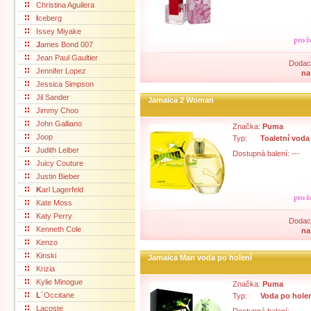
Christina Aguilera
I
ceberg
Issey Miyake
J
ames Bond 007
Jean Paul Gaultier
Dodací
Jennifer Lopez
na
Jessica Simpson
Jil Sander
Jamaica 2 Woman
Jimmy Choo
John Galliano
Značka:
Puma
Joop
Typ:
Toaletní voda
Judith Leiber
Dostupná balení: ---
Juicy Couture
Justin Bieber
K
arl Lagerfeld
Kate Moss
Katy Perry
Dodací
Kenneth Cole
na
Kenzo
Kinski
Jamaica Man voda po holení
Krizia
Kylie Minogue
Značka:
Puma
L
´Occitane
Typ:
Voda po hole
Lacoste