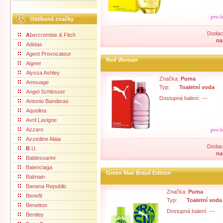
Oblíbené značky
Dodací
A
bercrombie & Fitch
na
Adidas
Agent Provocateur
Red Woman
Aigner
Alyssa Ashley
Značka:
Puma
Amouage
Typ:
Toaletní voda
Angel Schlesser
Dostupná balení: ---
Antonio Banderas
Aquolina
Avril Lavigne
Azzaro
Azzedine Alaia
Dodací
B
.U.
na
Baldessarini
Balenciaga
Green Man Brasil Edition
Balmain
Banana Republic
Značka:
Puma
Benefit
Typ:
Toaletní voda
Benetton
Dostupná balení: ---
Bentley