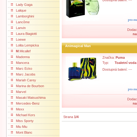
Dostupná balení: ---
Lady Gaga
Lalique
Lamborghini
Lancôme
Lanvin
Dodací
Laura Biagiotti
na
Loewe
Lolita Lempicka
Animagical Man
M
.Micallef
Madonna
Značka:
Puma
Mancera
Typ:
Toaletní voda
Marc Ecko
Dostupná balení: ---
Marc Jacobs
Mariah Carey
Marina de Bourbon
Marvel
Masaki Matsushima
Dodací
Mercedes-Benz
na
Mexx
Michael Kors
Strana
1/4
Miss Sporty
Miu Miu
Mont Blanc