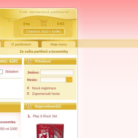
0 ks
0 Kč
O parfémech
Moje menu
Ze světa parfémů a kosmetiky
uktů:
6281
Přihlášení
Skladem
Jméno:
Heslo:
Nová registrace
Zapomenuté heslo
Nejprodávanější
1.
Play It Rock Set
kosmetika
250 ml 1000