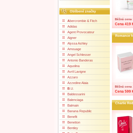
Oblíbené značky
Běžná cena 
A
bercrombie & Fitch
Cena 419 
Adidas
Agent Provocateur
Romance f
Aigner
Alyssa Ashley
Amouage
Angel Schlesser
Antonio Banderas
Aquolina
Avril Lavigne
Azzaro
Azzedine Alaia
Běžná cena 
B
.U.
Cena 599 
Baldessarini
Balenciaga
Charlie Re
Balmain
Banana Republic
Benefit
Benetton
Bentley