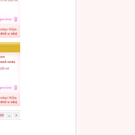
25 ml 100 ml
odací lhůta:
 dnů u vás)
lton
vaná voda
100 ml
odací lhůta:
 dnů u vás)
10
...
»