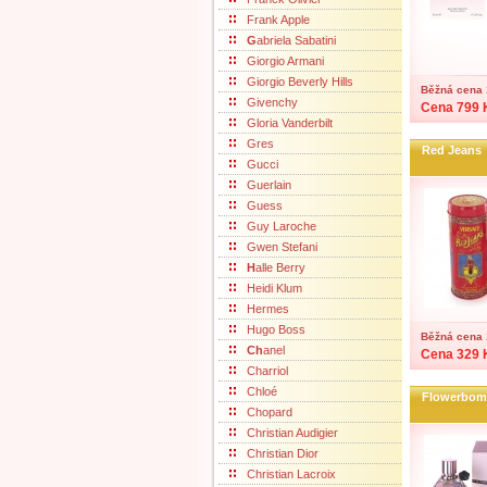
Frank Apple
G
abriela Sabatini
Giorgio Armani
Giorgio Beverly Hills
Běžná cena 
Givenchy
Cena 799 
Gloria Vanderbilt
Gres
Red Jeans
Gucci
Guerlain
Guess
Guy Laroche
Gwen Stefani
H
alle Berry
Heidi Klum
Hermes
Hugo Boss
Běžná cena 
Ch
anel
Cena 329 
Charriol
Chloé
Flowerbo
Chopard
Christian Audigier
Christian Dior
Christian Lacroix