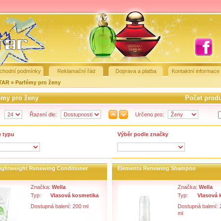
chodní podmínky
Reklamační řád
Doprava a platba
Kontaktní informace
STAR
»
Parfémy pro ženy
émy pro ženy
Počet prod
:
Řazení dle:
Určeno pro:
e typu
Výběr podle značky
ightweight Renewing Conditioner
Elements Renewing Shampoo
Značka:
Wella
Značka:
Wella
Typ:
Vlasová kosmetika
Typ:
Vlasová 
Dostupná balení: 200 ml
Dostupná balení: 
ml