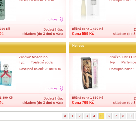
Dostupná balení: 250 ml
Dostupná balení: 
290 Kč
Běžná cena 1 490 Kč
Dodací lhůta:
D
Kč
Cena 559 Kč
skladem (do 3 dnů u vás)
skladem (do 3
Heiress
Značka:
Moschino
Značka:
Paris Hi
Typ:
Toaletní voda
Typ:
Parfémo
Dostupná balení: 25 ml 50 ml
Dostupná balení: 
1 890 Kč
Běžná cena 1 890 Kč
Dodací lhůta:
D
Kč
Cena 769 Kč
skladem (do 3 dnů u vás)
skladem (do 3
«
1
2
3
4
5
6
7
8
9