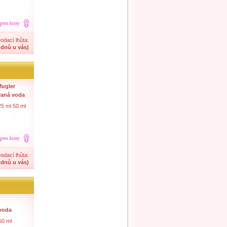
odací lhůta:
 dnů u vás)
Mugler
aná voda
25 ml 50 ml
odací lhůta:
 dnů u vás)
 voda
50 ml