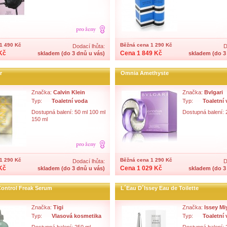
1 490 Kč
Běžná cena 1 290 Kč
Dodací lhůta:
D
Kč
Cena 1 849 Kč
skladem (do 3 dnů u vás)
skladem (do 3
r
Omnia Amethyste
Značka:
Calvin Klein
Značka:
Bvlgari
Typ:
Toaletní voda
Typ:
Toaletní
Dostupná balení: 50 ml 100 ml
Dostupná balení: 
150 ml
1 290 Kč
Běžná cena 1 290 Kč
Dodací lhůta:
D
Kč
Cena 1 029 Kč
skladem (do 3 dnů u vás)
skladem (do 3
ontrol Freak Serum
L´Eau D´Issey Eau de Toilette
Značka:
Tigi
Značka:
Issey Mi
Typ:
Vlasová kosmetika
Typ:
Toaletní