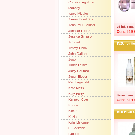
Christina Aguilera
I
ceberg
Issey Miyake
J
ames Bond 007
Jean Paul Gaultier
Běžná cena 
Jennifer Lopez
Cena 619 
Jessica Simpson
Jil Sander
IN2U for He
Jimmy Choo
John Galliano
Joop
Judith Leiber
Juicy Couture
Justin Bieber
K
arl Lagerfeld
Kate Moss
Katy Perry
Běžná cena 
Kenneth Cole
Cena 319 
Kenzo
Kinski
Bed Head C
Krizia
Kylie Minogue
L
´Occitane
Lacoste