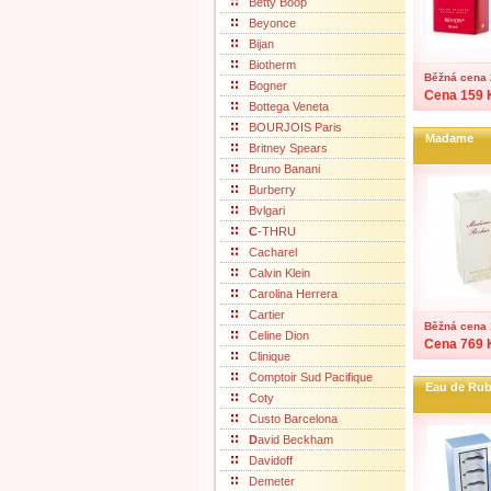
Betty Boop
Beyonce
Bijan
Biotherm
Běžná cena 
Bogner
Cena 159 
Bottega Veneta
BOURJOIS Paris
Madame
Britney Spears
Bruno Banani
Burberry
Bvlgari
C
-THRU
Cacharel
Calvin Klein
Carolina Herrera
Cartier
Běžná cena 
Celine Dion
Cena 769 
Clinique
Comptoir Sud Pacifique
Eau de Rub
Coty
Custo Barcelona
D
avid Beckham
Davidoff
Demeter