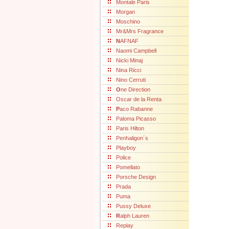
Montale Paris
Morgan
Moschino
Mr&Mrs Fragrance
N
AFNAF
Naomi Campbell
Nicki Minaj
Nina Ricci
Nino Cerruti
O
ne Direction
Oscar de la Renta
P
aco Rabanne
Paloma Picasso
Paris Hilton
Penhaligon´s
Playboy
Police
Pomellato
Porsche Design
Prada
Puma
Pussy Deluxe
R
alph Lauren
Replay