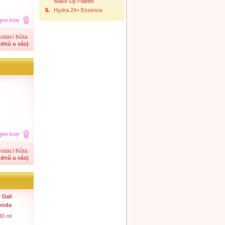
Make Up Palette
5.
Hydra 24+ Essence
odací lhůta:
 dnů u vás)
odací lhůta:
 dnů u vás)
 Dali
 voda
30 ml