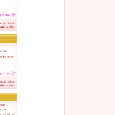
odací lhůta:
 dnů u vás)
 voda
25 ml 40 ml
odací lhůta:
 dnů u vás)
yake
 voda