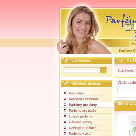
Ob
Parfémy 
Parf
Vyhledávání
Stránkování
Výběr podl
Oddělení obchodu
Kosmetika
Korejská kosmetika
Elements L
Parfémy pro ženy
Parfémy pro muže
Unisex parfémy
Dárkové kazety
Novinky v nabídce
Parfémy v akci