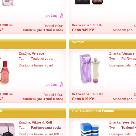
1 390 Kč
Běžná cena 1 990 Kč
Dodací lhůta:
D
Kč
Cena 949 Kč
skladem (do 3 dnů u vás)
skladem (do 3
Woman
Značka:
Versace
Značka:
Versace
Typ:
Toaletní voda
Typ:
Parfémo
Dostupná balení: 75 ml
Dostupná balení: 
1 190 Kč
Běžná cena 1 890 Kč
Dodací lhůta:
D
Kč
Cena 619 Kč
skladem (do 3 dnů u vás)
skladem (do 3
mb
Rive Gauche pour Femme
Značka:
Viktor & Rolf
Značka:
Yves Sai
Typ:
Parfémovaná voda
Typ:
Toaletní
Dostupná balení: 20 ml 100 ml
Dostupná balení: 