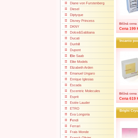
Diane von Furstenberg
Diesel
Diptyque
Disney Princess
Běžná cena 
DKNY
Cena 199 
Dolce&Gabbana
Ducati
Incanto p
Dunhill
Dupont
E
lie Saab
Elite Models
Elizabeth Arden
Emanuel Ungaro
Enrique Iglesias
Escada
Escentric Molecules
Běžná cena 
Esprit
Cena 619 
Estée Lauder
ETRO
Bright Crys
Eva Longoria
F
endi
Ferrari
Frais Monde
Franck Olivier