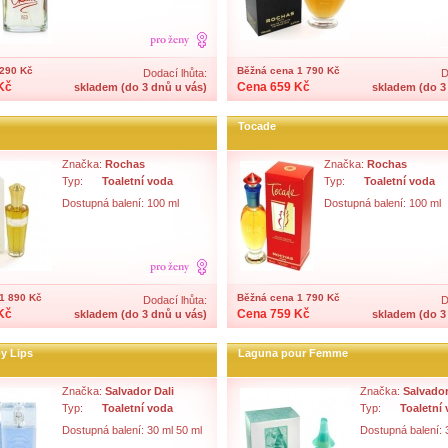
290 Kč
Běžná cena 1 790 Kč
Dodací lhůta:
D
Kč
Cena 659 Kč
skladem (do 3 dnů u vás)
skladem (do 3
Tocade
Značka:
Rochas
Značka:
Rochas
Typ:
Toaletní voda
Typ:
Toaletní voda
Dostupná balení: 100 ml
Dostupná balení: 100 ml
1 890 Kč
Běžná cena 1 790 Kč
Dodací lhůta:
D
Kč
Cena 759 Kč
skladem (do 3 dnů u vás)
skladem (do 3
y Lips
Laguna pour Femme
Značka:
Salvador Dali
Značka:
Salvador
Typ:
Toaletní voda
Typ:
Toaletní
Dostupná balení: 30 ml 50 ml
Dostupná balení: 