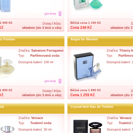
1 090 Kč
Běžná cena 1 190 Kč
Dodací lhůta:
D
Kč
Cena 249 Kč
skladem (do 3 dnů u vás)
skladem (do 3
our Femme
Angel for Women
Značka:
Salvatore Ferragamo
Značka:
Thierry 
Typ:
Parfémovaná voda
Typ:
Parfémov
Dostupná balení: 100 ml
Dostupná balení: 
1 890 Kč
Běžná cena 1 890 Kč
Dodací lhůta:
D
Kč
Cena 1 259 Kč
skladem (do 3 dnů u vás)
skladem (do 3
tal
Crystal Noir Eau de Toilette
Značka:
Versace
Značka:
Versace
Typ:
Toaletní voda
Typ:
Toaletní
Dostupná balení: 30 ml
Dostupná balení: 