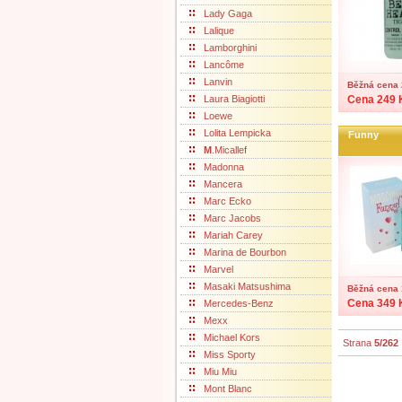
Lady Gaga
Lalique
Lamborghini
Lancôme
Lanvin
Běžná cena 
Laura Biagiotti
Cena 249 
Loewe
Lolita Lempicka
Funny
M
.Micallef
Madonna
Mancera
Marc Ecko
Marc Jacobs
Mariah Carey
Marina de Bourbon
Marvel
Masaki Matsushima
Běžná cena 
Cena 349 
Mercedes-Benz
Mexx
Michael Kors
Strana
5/262
Miss Sporty
Miu Miu
Mont Blanc