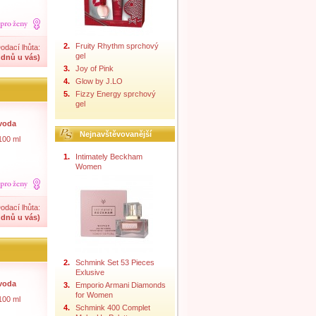
2.
Fruity Rhythm sprchový
odací lhůta:
gel
 dnů u vás)
3.
Joy of Pink
4.
Glow by J.LO
5.
Fizzy Energy sprchový
gel
 voda
Nejnavštěvovanější
100 ml
1.
Intimately Beckham
Women
odací lhůta:
 dnů u vás)
2.
Schmink Set 53 Pieces
Exlusive
 voda
3.
Emporio Armani Diamonds
for Women
100 ml
4.
Schmink 400 Complet