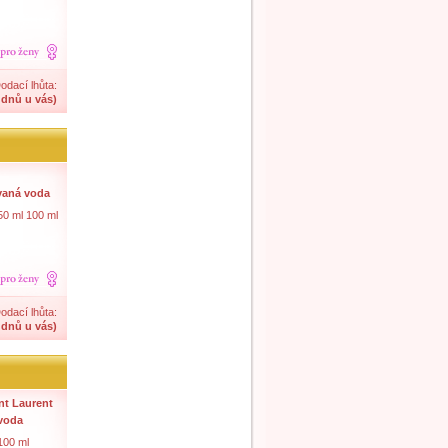
odací lhůta:
 dnů u vás)
vaná voda
50 ml 100 ml
odací lhůta:
 dnů u vás)
nt Laurent
 voda
100 ml