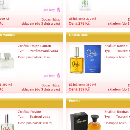
390 Kč
Běžná cena 370 Kč
Dodací lhůta:
D
Kč
Cena 279 Kč
skladem (do 3 dnů u vás)
skladem (do 3
or Women
Charlie Blue
Značka:
Ralph Lauren
Značka:
Revlon
Typ:
Parfémovaná voda
Typ:
Toaletní
Dostupná balení: 30 ml
Dostupná balení: 
1 390 Kč
Běžná cena 390 Kč
Dodací lhůta:
D
Kč
Cena 139 Kč
skladem (do 3 dnů u vás)
skladem (do 3
d
Femme
Značka:
Revlon
Značka:
Rochas
Typ:
Toaletní voda
Typ:
Toaletní
Dostupná balení: 100 ml
Dostupná balení: 