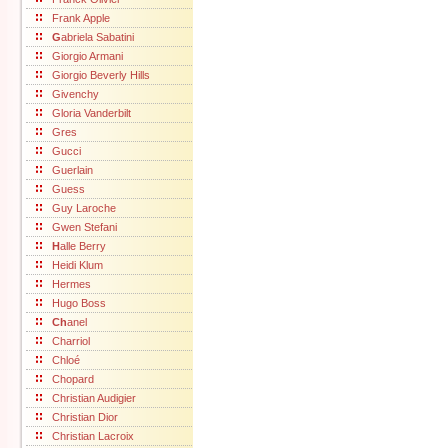
Frank Apple
G
abriela Sabatini
Giorgio Armani
Giorgio Beverly Hills
Givenchy
Gloria Vanderbilt
Gres
Gucci
Guerlain
Guess
Guy Laroche
Gwen Stefani
H
alle Berry
Heidi Klum
Hermes
Hugo Boss
Ch
anel
Charriol
Chloé
Chopard
Christian Audigier
Christian Dior
Christian Lacroix