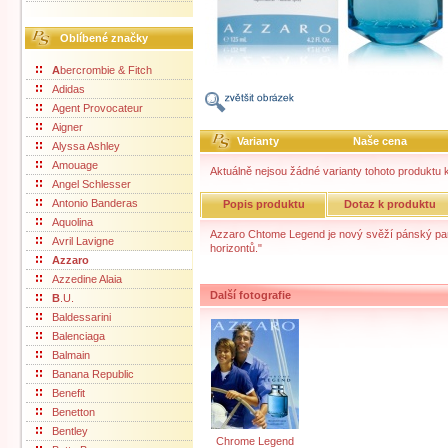
Oblíbené značky
A
bercrombie & Fitch
Adidas
Agent Provocateur
Aigner
Varianty
Naše cena
Alyssa Ashley
Amouage
Aktuálně nejsou žádné varianty tohoto produktu k
Angel Schlesser
Antonio Banderas
Popis produktu
Dotaz k produktu
Aquolina
Azzaro Chtome Legend je nový svěží pánský par
Avril Lavigne
horizontů."
Azzaro
Azzedine Alaia
Další fotografie
B
.U.
Baldessarini
Balenciaga
Balmain
Banana Republic
Benefit
Benetton
Bentley
Chrome Legend