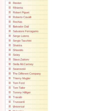
Revlon
Rihanna
Robert Piguet
Roberto Cavalli
Rochas
S
alvador Dali
Salvatore Ferragamo
Serge Lutens
Sergio Tacchini
Shakira
Shiseido
Sisley
Slava Zaitsev
Stella McCartney
Swarovski
T
he Different Company
Thierry Mugler
Tom Ford
Tom Tailor
Tommy Hilfiger
Travalo
Trussardi
U
niversal