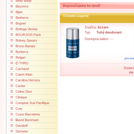
Betty Boop
Doporučujeme ke zboží
Beyonce
Bijan
Chrome Legend
Biotherm
Bogner
Značka:
Azzaro
Bottega Veneta
Typ:
Tuhý deodorant
BOURJOIS Paris
Dostupná balení: ---
Britney Spears
Bruno Banani
Burberry
Bvlgari
C
-THRU
Dodací
Cacharel
na
Calvin Klein
Carolina Herrera
Cartier
Celine Dion
Clinique
Comptoir Sud Pacifique
Coty
Custo Barcelona
D
avid Beckham
Davidoff
Demeter