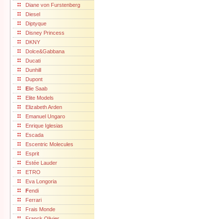
Diane von Furstenberg
Diesel
Diptyque
Disney Princess
DKNY
Dolce&Gabbana
Ducati
Dunhill
Dupont
E
lie Saab
Elite Models
Elizabeth Arden
Emanuel Ungaro
Enrique Iglesias
Escada
Escentric Molecules
Esprit
Estée Lauder
ETRO
Eva Longoria
F
endi
Ferrari
Frais Monde
Franck Olivier