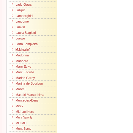
Lady Gaga
Lalique
Lamborghini
Lancôme
Lanvin
Laura Biagiotti
Loewe
Lolita Lempicka
M
.Micallef
Madonna
Mancera
Marc Ecko
Marc Jacobs
Mariah Carey
Marina de Bourbon
Marvel
Masaki Matsushima
Mercedes-Benz
Mexx
Michael Kors
Miss Sporty
Miu Miu
Mont Blanc