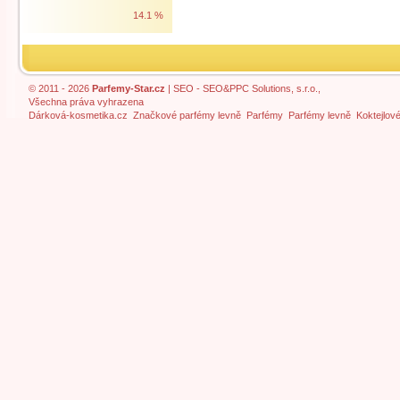
14.1 %
© 2011 - 2026
Parfemy-Star.cz
|
SEO
- SEO&PPC Solutions, s.r.o.,
Všechna práva vyhrazena
Dárková-kosmetika.cz
Značkové parfémy levně
Parfémy
Parfémy levně
Koktejlov