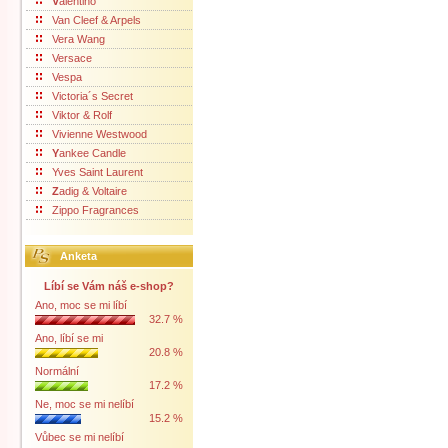
V
alentino
Van Cleef & Arpels
Vera Wang
Versace
Vespa
Victoria´s Secret
Viktor & Rolf
Vivienne Westwood
Y
ankee Candle
Yves Saint Laurent
Z
adig & Voltaire
Zippo Fragrances
Anketa
Líbí se Vám náš e-shop?
Ano, moc se mi líbí
32.7 %
Ano, líbí se mi
20.8 %
Normální
17.2 %
Ne, moc se mi nelíbí
15.2 %
Vůbec se mi nelíbí