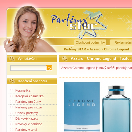
Obchodní podmínky
Reklamační
Parfémy STAR
»
Azzaro
»
Chrome Legend
Azzaro - Chrome Legend - Toalet
Vyhledávání
Azzaro Chtome Legend je nový svěží pánský parfé
Oddělení obchodu
Kosmetika
Korejská kosmetika
Parfémy pro ženy
Parfémy pro muže
Unisex parfémy
Dárkové kazety
Novinky v nabídce
Parfémy v akci