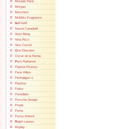
Montale Paris
Morgan
Moschino
Mr&Mrs Fragrance
N
AFNAF
Naomi Campbell
Nicki Minaj
Nina Ricci
Nino Cerruti
O
ne Direction
Oscar de la Renta
P
aco Rabanne
Paloma Picasso
Paris Hilton
Penhaligon´s
Playboy
Police
Pomellato
Porsche Design
Prada
Puma
Pussy Deluxe
R
alph Lauren
Replay