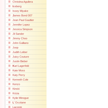
Christina Aguilera
I
ceberg
Issey Miyake
J
ames Bond 007
Jean Paul Gaultier
Jennifer Lopez
Jessica Simpson
Jil Sander
Jimmy Choo
John Galliano
Joop
Judith Leiber
Juicy Couture
Justin Bieber
K
arl Lagerfeld
Kate Moss
Katy Perry
Kenneth Cole
Kenzo
Kinski
Krizia
Kylie Minogue
L
´Occitane
Lacoste