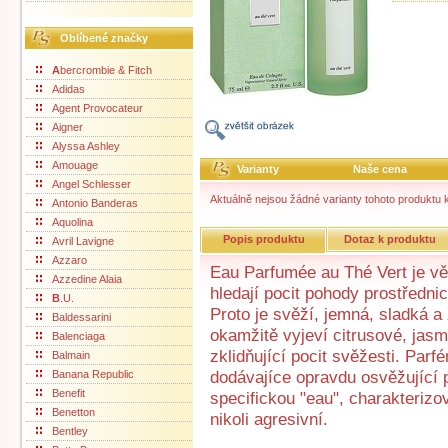
Oblíbené značky
A
bercrombie & Fitch
Adidas
Agent Provocateur
Aigner
Alyssa Ashley
Amouage
Varianty
Naše cena
Angel Schlesser
Aktuálně nejsou žádné varianty tohoto produktu k
Antonio Banderas
Aquolina
Popis produktu
Dotaz k produktu
Avril Lavigne
Azzaro
Eau Parfumée au Thé Vert je 
Azzedine Alaia
hledají pocit pohody prostředn
B
.U.
Proto je svěží, jemná, sladká a
Baldessarini
okamžitě vyjeví citrusové, jasm
Balenciaga
zklidňující pocit svěžesti. Par
Balmain
Banana Republic
dodávajíce opravdu osvěžující p
Benefit
specifickou "eau", charakterizo
Benetton
nikoli agresivní.
Bentley