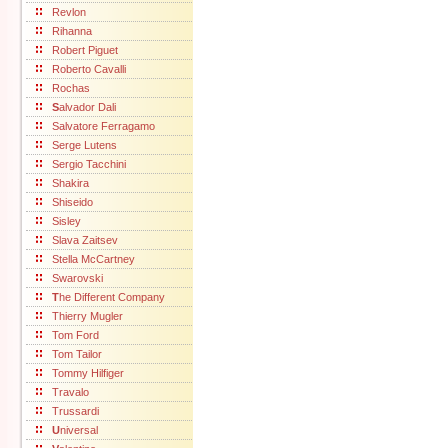
Revlon
Rihanna
Robert Piguet
Roberto Cavalli
Rochas
S
alvador Dali
Salvatore Ferragamo
Serge Lutens
Sergio Tacchini
Shakira
Shiseido
Sisley
Slava Zaitsev
Stella McCartney
Swarovski
T
he Different Company
Thierry Mugler
Tom Ford
Tom Tailor
Tommy Hilfiger
Travalo
Trussardi
U
niversal