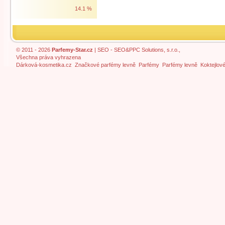
14.1 %
© 2011 - 2026
Parfemy-Star.cz
|
SEO
- SEO&PPC Solutions, s.r.o.,
Všechna práva vyhrazena
Dárková-kosmetika.cz
Značkové parfémy levně
Parfémy
Parfémy levně
Koktejlov