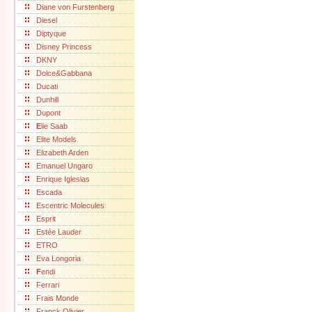
Diane von Furstenberg
Diesel
Diptyque
Disney Princess
DKNY
Dolce&Gabbana
Ducati
Dunhill
Dupont
E
lie Saab
Elite Models
Elizabeth Arden
Emanuel Ungaro
Enrique Iglesias
Escada
Escentric Molecules
Esprit
Estée Lauder
ETRO
Eva Longoria
F
endi
Ferrari
Frais Monde
Franck Olivier