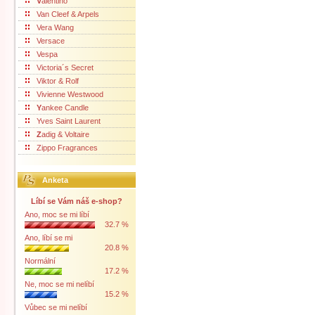
V
alentino
Van Cleef & Arpels
Vera Wang
Versace
Vespa
Victoria´s Secret
Viktor & Rolf
Vivienne Westwood
Y
ankee Candle
Yves Saint Laurent
Z
adig & Voltaire
Zippo Fragrances
Anketa
Líbí se Vám náš e-shop?
Ano, moc se mi líbí
32.7 %
Ano, líbí se mi
20.8 %
Normální
17.2 %
Ne, moc se mi nelíbí
15.2 %
Vůbec se mi nelíbí