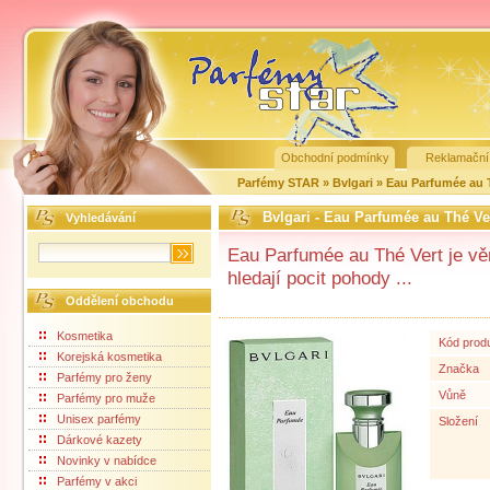
Obchodní podmínky
Reklamační
Parfémy STAR
»
Bvlgari
»
Eau Parfumée au 
Bvlgari - Eau Parfumée au Thé Ve
Vyhledávání
Eau Parfumée au Thé Vert je v
hledají pocit pohody ...
Oddělení obchodu
Kosmetika
Kód prod
Korejská kosmetika
Značka
Parfémy pro ženy
Vůně
Parfémy pro muže
Unisex parfémy
Složení
Dárkové kazety
Novinky v nabídce
Parfémy v akci