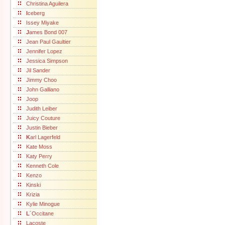
Christina Aguilera
I
ceberg
Issey Miyake
J
ames Bond 007
Jean Paul Gaultier
Jennifer Lopez
Jessica Simpson
Jil Sander
Jimmy Choo
John Galliano
Joop
Judith Leiber
Juicy Couture
Justin Bieber
K
arl Lagerfeld
Kate Moss
Katy Perry
Kenneth Cole
Kenzo
Kinski
Krizia
Kylie Minogue
L
´Occitane
Lacoste