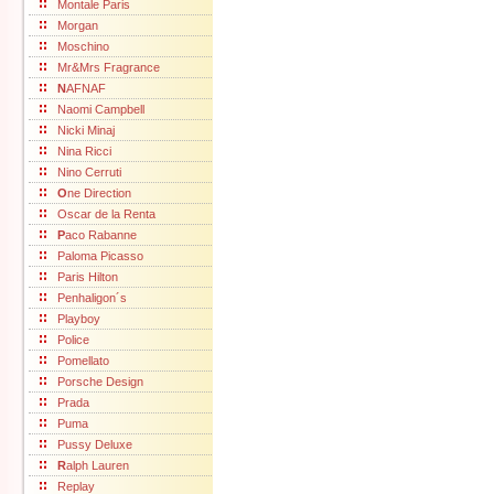
Montale Paris
Morgan
Moschino
Mr&Mrs Fragrance
N
AFNAF
Naomi Campbell
Nicki Minaj
Nina Ricci
Nino Cerruti
O
ne Direction
Oscar de la Renta
P
aco Rabanne
Paloma Picasso
Paris Hilton
Penhaligon´s
Playboy
Police
Pomellato
Porsche Design
Prada
Puma
Pussy Deluxe
R
alph Lauren
Replay