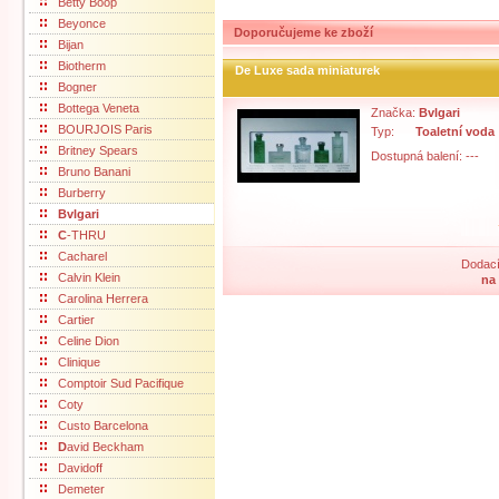
Betty Boop
Beyonce
Doporučujeme ke zboží
Bijan
Biotherm
De Luxe sada miniaturek
Bogner
Bottega Veneta
Značka:
Bvlgari
BOURJOIS Paris
Typ:
Toaletní voda
Britney Spears
Dostupná balení: ---
Bruno Banani
Burberry
Bvlgari
C
-THRU
Cacharel
Dodací
Calvin Klein
na
Carolina Herrera
Cartier
Celine Dion
Clinique
Comptoir Sud Pacifique
Coty
Custo Barcelona
D
avid Beckham
Davidoff
Demeter