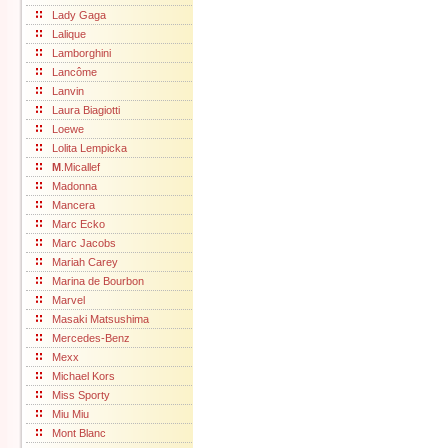
Lady Gaga
Lalique
Lamborghini
Lancôme
Lanvin
Laura Biagiotti
Loewe
Lolita Lempicka
M
.Micallef
Madonna
Mancera
Marc Ecko
Marc Jacobs
Mariah Carey
Marina de Bourbon
Marvel
Masaki Matsushima
Mercedes-Benz
Mexx
Michael Kors
Miss Sporty
Miu Miu
Mont Blanc