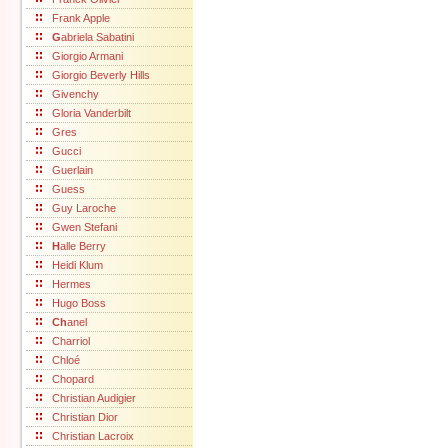
Frank Apple
G
abriela Sabatini
Giorgio Armani
Giorgio Beverly Hills
Givenchy
Gloria Vanderbilt
Gres
Gucci
Guerlain
Guess
Guy Laroche
Gwen Stefani
H
alle Berry
Heidi Klum
Hermes
Hugo Boss
Ch
anel
Charriol
Chloé
Chopard
Christian Audigier
Christian Dior
Christian Lacroix