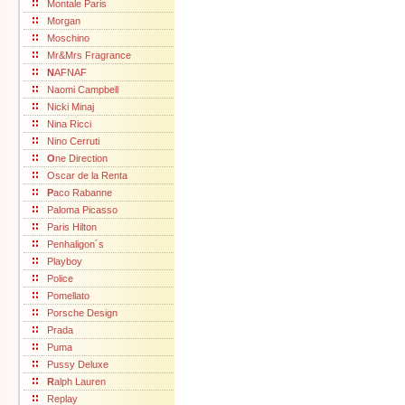
Montale Paris
Morgan
Moschino
Mr&Mrs Fragrance
N
AFNAF
Naomi Campbell
Nicki Minaj
Nina Ricci
Nino Cerruti
O
ne Direction
Oscar de la Renta
P
aco Rabanne
Paloma Picasso
Paris Hilton
Penhaligon´s
Playboy
Police
Pomellato
Porsche Design
Prada
Puma
Pussy Deluxe
R
alph Lauren
Replay