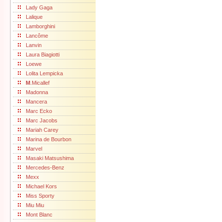
Lady Gaga
Lalique
Lamborghini
Lancôme
Lanvin
Laura Biagiotti
Loewe
Lolita Lempicka
M
.Micallef
Madonna
Mancera
Marc Ecko
Marc Jacobs
Mariah Carey
Marina de Bourbon
Marvel
Masaki Matsushima
Mercedes-Benz
Mexx
Michael Kors
Miss Sporty
Miu Miu
Mont Blanc