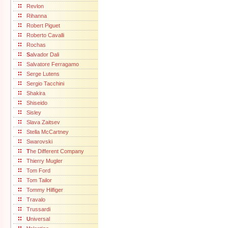
Revlon
Rihanna
Robert Piguet
Roberto Cavalli
Rochas
S
alvador Dali
Salvatore Ferragamo
Serge Lutens
Sergio Tacchini
Shakira
Shiseido
Sisley
Slava Zaitsev
Stella McCartney
Swarovski
T
he Different Company
Thierry Mugler
Tom Ford
Tom Tailor
Tommy Hilfiger
Travalo
Trussardi
U
niversal