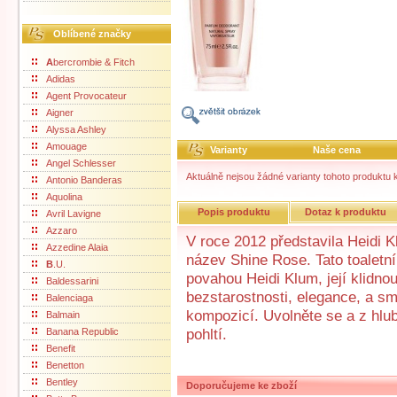
Oblíbené značky
A
bercrombie & Fitch
Adidas
Agent Provocateur
Aigner
Alyssa Ashley
Amouage
Varianty
Naše cena
Angel Schlesser
Aktuálně nejsou žádné varianty tohoto produktu k
Antonio Banderas
Aquolina
Popis produktu
Dotaz k produktu
Avril Lavigne
Azzaro
V roce 2012 představila Heidi Kl
Azzedine Alaia
název Shine Rose. Tato toaletní
B
.U.
povahou Heidi Klum, její klidno
Baldessarini
bezstarostnosti, elegance, a sm
Balenciaga
kompozicí. Uvolněte se a z hlu
Balmain
Banana Republic
pohltí.
Benefit
Benetton
Bentley
Doporučujeme ke zboží