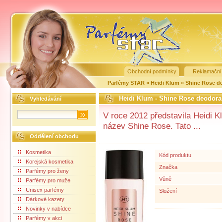
Obchodní podmínky
Reklamační
Parfémy STAR
»
Heidi Klum
»
Shine Rose d
Heidi Klum - Shine Rose deodoran
Vyhledávání
V roce 2012 představila Heidi Kl
název Shine Rose. Tato ...
Oddělení obchodu
Kosmetika
Kód produktu
Korejská kosmetika
Značka
Parfémy pro ženy
Vůně
Parfémy pro muže
Unisex parfémy
Složení
Dárkové kazety
Novinky v nabídce
Parfémy v akci