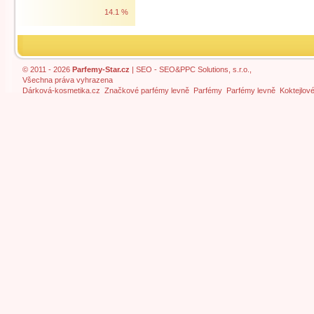
14.1 %
© 2011 - 2026
Parfemy-Star.cz
|
SEO
- SEO&PPC Solutions, s.r.o.,
Všechna práva vyhrazena
Dárková-kosmetika.cz
Značkové parfémy levně
Parfémy
Parfémy levně
Koktejlov