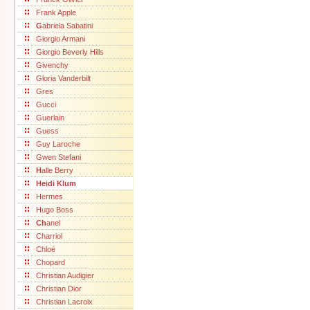
Frank Apple
G
abriela Sabatini
Giorgio Armani
Giorgio Beverly Hills
Givenchy
Gloria Vanderbilt
Gres
Gucci
Guerlain
Guess
Guy Laroche
Gwen Stefani
H
alle Berry
Heidi Klum
Hermes
Hugo Boss
Ch
anel
Charriol
Chloé
Chopard
Christian Audigier
Christian Dior
Christian Lacroix