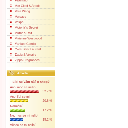
V
alentino
Van Cleef & Arpels
Vera Wang
Versace
Vespa
Victoria´s Secret
Viktor & Rolf
Vivienne Westwood
Y
ankee Candle
Yves Saint Laurent
Z
adig & Voltaire
Zippo Fragrances
Anketa
Líbí se Vám náš e-shop?
Ano, moc se mi líbí
32.7 %
Ano, líbí se mi
20.8 %
Normální
17.2 %
Ne, moc se mi nelíbí
15.2 %
Vůbec se mi nelíbí