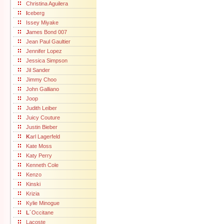
Christina Aguilera
I
ceberg
Issey Miyake
J
ames Bond 007
Jean Paul Gaultier
Jennifer Lopez
Jessica Simpson
Jil Sander
Jimmy Choo
John Galliano
Joop
Judith Leiber
Juicy Couture
Justin Bieber
K
arl Lagerfeld
Kate Moss
Katy Perry
Kenneth Cole
Kenzo
Kinski
Krizia
Kylie Minogue
L
´Occitane
Lacoste