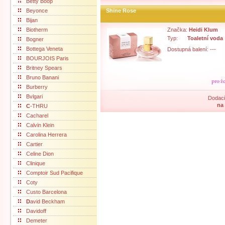
Betty Boop
Beyonce
Shine Rose
Bijan
Biotherm
Značka:
Heidi Klum
Typ:
Toaletní voda
Bogner
Bottega Veneta
Dostupná balení: ---
BOURJOIS Paris
Britney Spears
Bruno Banani
Burberry
Bvlgari
Dodací
na
C
-THRU
Cacharel
Calvin Klein
Carolina Herrera
Cartier
Celine Dion
Clinique
Comptoir Sud Pacifique
Coty
Custo Barcelona
D
avid Beckham
Davidoff
Demeter