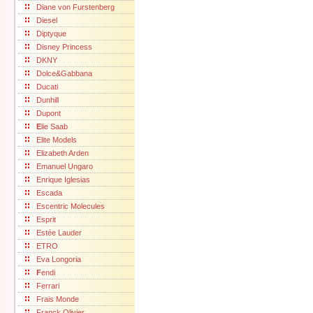
Diane von Furstenberg
Diesel
Diptyque
Disney Princess
DKNY
Dolce&Gabbana
Ducati
Dunhill
Dupont
E
lie Saab
Elite Models
Elizabeth Arden
Emanuel Ungaro
Enrique Iglesias
Escada
Escentric Molecules
Esprit
Estée Lauder
ETRO
Eva Longoria
F
endi
Ferrari
Frais Monde
Franck Olivier