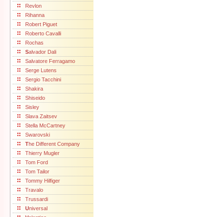
Revlon
Rihanna
Robert Piguet
Roberto Cavalli
Rochas
S
alvador Dali
Salvatore Ferragamo
Serge Lutens
Sergio Tacchini
Shakira
Shiseido
Sisley
Slava Zaitsev
Stella McCartney
Swarovski
T
he Different Company
Thierry Mugler
Tom Ford
Tom Tailor
Tommy Hilfiger
Travalo
Trussardi
U
niversal