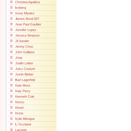
Christina Aguilera
I
ceberg
Issey Miyake
J
ames Bond 007
Jean Paul Gaultier
Jennifer Lopez
Jessica Simpson
Jil Sander
Jimmy Choo
John Galliano
Joop
Judith Leiber
Juicy Couture
Justin Bieber
K
arl Lagerfeld
Kate Moss
Katy Perry
Kenneth Cole
Kenzo
Kinski
Krizia
Kylie Minogue
L
´Occitane
Lacoste