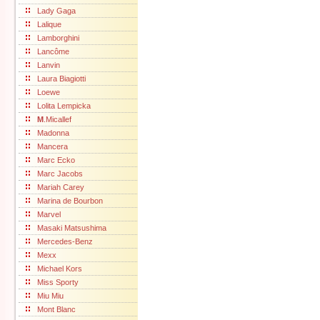
Lady Gaga
Lalique
Lamborghini
Lancôme
Lanvin
Laura Biagiotti
Loewe
Lolita Lempicka
M
.Micallef
Madonna
Mancera
Marc Ecko
Marc Jacobs
Mariah Carey
Marina de Bourbon
Marvel
Masaki Matsushima
Mercedes-Benz
Mexx
Michael Kors
Miss Sporty
Miu Miu
Mont Blanc