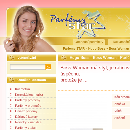
Obchodní podmínky
Reklamační
Parfémy STAR
»
Hugo Boss
»
Boss Woman
Hugo Boss - Boss Woman - Parf
Vyhledávání
Boss Woman má styl, je rafino
úspěchu,
protože je ...
Oddělení obchodu
Kosmetika
Korejská kosmetika
Kód produ
Parfémy pro ženy
Značka
Parfémy pro muže
Vůně
Unisex parfémy
Dárkové kazety
Složení
Novinky v nabídce
Parfémy v akci