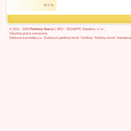
14.1 %
© 2011 - 2026
Parfemy-Star.cz
|
SEO
- SEO&PPC Solutions, s.r.o.,
Všechna práva vyhrazena
Dárková-kosmetika.cz
Značkové parfémy levně
Parfémy
Parfémy levně
Koktejlov