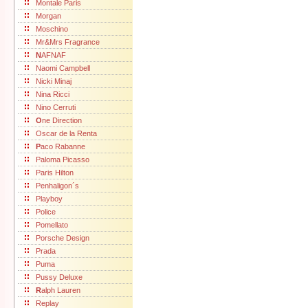
Montale Paris
Morgan
Moschino
Mr&Mrs Fragrance
N
AFNAF
Naomi Campbell
Nicki Minaj
Nina Ricci
Nino Cerruti
O
ne Direction
Oscar de la Renta
P
aco Rabanne
Paloma Picasso
Paris Hilton
Penhaligon´s
Playboy
Police
Pomellato
Porsche Design
Prada
Puma
Pussy Deluxe
R
alph Lauren
Replay