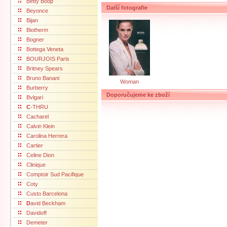
Betty Boop
Další fotografie
Beyonce
Bijan
Biotherm
Bogner
Bottega Veneta
BOURJOIS Paris
Britney Spears
Bruno Banani
Woman
Burberry
Doporučujeme ke zboží
Bvlgari
C
-THRU
Cacharel
Calvin Klein
Carolina Herrera
Cartier
Celine Dion
Clinique
Comptoir Sud Pacifique
Coty
Custo Barcelona
D
avid Beckham
Davidoff
Demeter