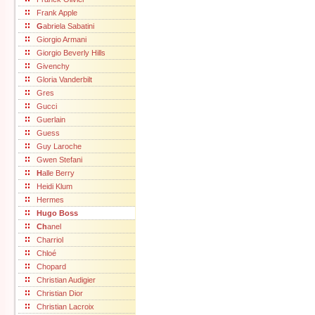
Frank Apple
G
abriela Sabatini
Giorgio Armani
Giorgio Beverly Hills
Givenchy
Gloria Vanderbilt
Gres
Gucci
Guerlain
Guess
Guy Laroche
Gwen Stefani
H
alle Berry
Heidi Klum
Hermes
Hugo Boss
Ch
anel
Charriol
Chloé
Chopard
Christian Audigier
Christian Dior
Christian Lacroix