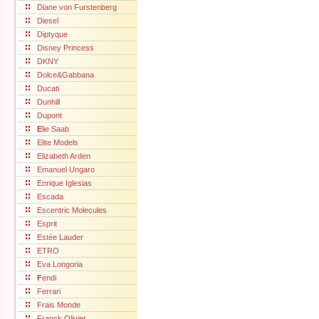
Diane von Furstenberg
Diesel
Diptyque
Disney Princess
DKNY
Dolce&Gabbana
Ducati
Dunhill
Dupont
E
lie Saab
Elite Models
Elizabeth Arden
Emanuel Ungaro
Enrique Iglesias
Escada
Escentric Molecules
Esprit
Estée Lauder
ETRO
Eva Longoria
F
endi
Ferrari
Frais Monde
Franck Olivier