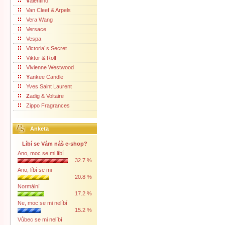
V
alentino
Van Cleef & Arpels
Vera Wang
Versace
Vespa
Victoria´s Secret
Viktor & Rolf
Vivienne Westwood
Y
ankee Candle
Yves Saint Laurent
Z
adig & Voltaire
Zippo Fragrances
Anketa
Líbí se Vám náš e-shop?
Ano, moc se mi líbí
32.7 %
Ano, líbí se mi
20.8 %
Normální
17.2 %
Ne, moc se mi nelíbí
15.2 %
Vůbec se mi nelíbí