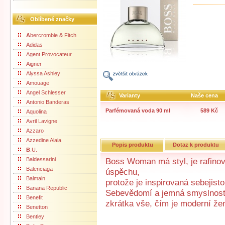
Oblíbené značky
A
bercrombie & Fitch
Adidas
Agent Provocateur
Aigner
Alyssa Ashley
Amouage
Angel Schlesser
Varianty
Naše cena
Antonio Banderas
Parfémovaná voda 90 ml
589 Kč
Aquolina
Avril Lavigne
Azzaro
Azzedine Alaia
Popis produktu
Dotaz k produktu
B
.U.
Baldessarini
Boss Woman má styl, je rafin
Balenciaga
úspěchu,
Balmain
protože je inspirovaná sebejist
Banana Republic
Sebevědomí a jemná smyslnost
Benefit
zkrátka vše, čím je moderní že
Benetton
Bentley