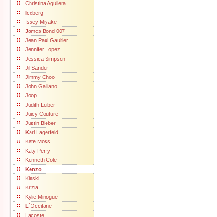
Christina Aguilera
I
ceberg
Issey Miyake
J
ames Bond 007
Jean Paul Gaultier
Jennifer Lopez
Jessica Simpson
Jil Sander
Jimmy Choo
John Galliano
Joop
Judith Leiber
Juicy Couture
Justin Bieber
K
arl Lagerfeld
Kate Moss
Katy Perry
Kenneth Cole
Kenzo
Kinski
Krizia
Kylie Minogue
L
´Occitane
Lacoste