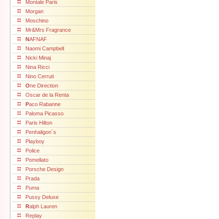
Montale Paris
Morgan
Moschino
Mr&Mrs Fragrance
N
AFNAF
Naomi Campbell
Nicki Minaj
Nina Ricci
Nino Cerruti
O
ne Direction
Oscar de la Renta
P
aco Rabanne
Paloma Picasso
Paris Hilton
Penhaligon´s
Playboy
Police
Pomellato
Porsche Design
Prada
Puma
Pussy Deluxe
R
alph Lauren
Replay