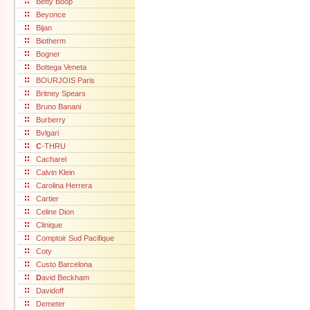
Betty Boop
Beyonce
Bijan
Biotherm
Bogner
Bottega Veneta
BOURJOIS Paris
Britney Spears
Bruno Banani
Burberry
Bvlgari
C
-THRU
Cacharel
Calvin Klein
Carolina Herrera
Cartier
Celine Dion
Clinique
Comptoir Sud Pacifique
Coty
Custo Barcelona
D
avid Beckham
Davidoff
Demeter