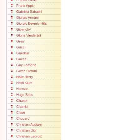
Frank Apple
G
abriela Sabatini
Giorgio Armani
Giorgio Beverly Hills
Givenchy
Gloria Vanderbilt
Gres
Gucci
Guerlain
Guess
Guy Laroche
Gwen Stefani
H
alle Berry
Heidi Klum
Hermes
Hugo Boss
Ch
anel
Charriol
Chloé
Chopard
Christian Audigier
Christian Dior
Christian Lacroix