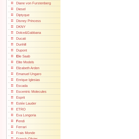
Diane von Furstenberg
Diesel
Diptyque
Disney Princess
DKNY
Dolce&Gabbana
Ducati
Dunhill
Dupont
E
lie Saab
Elite Models
Elizabeth Arden
Emanuel Ungaro
Enrique Iglesias
Escada
Escentric Molecules
Esprit
Estée Lauder
ETRO
Eva Longoria
F
endi
Ferrari
Frais Monde
Franck Olivier