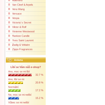
V
alentino
Van Cleef & Arpels
Vera Wang
Versace
Vespa
Victoria´s Secret
Viktor & Rolf
Vivienne Westwood
Y
ankee Candle
Yves Saint Laurent
Z
adig & Voltaire
Zippo Fragrances
Anketa
Líbí se Vám náš e-shop?
Ano, moc se mi líbí
32.7 %
Ano, líbí se mi
20.8 %
Normální
17.2 %
Ne, moc se mi nelíbí
15.2 %
Vůbec se mi nelíbí