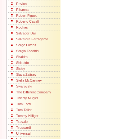
Revlon
Rihanna
Robert Piguet
Roberto Cavalli
Rochas
S
alvador Dali
Salvatore Ferragamo
Serge Lutens
Sergio Tacchini
Shakira
Shiseido
Sisley
Slava Zaitsev
Stella McCartney
Swarovski
T
he Different Company
Thierry Mugler
Tom Ford
Tom Tailor
Tommy Hilfiger
Travalo
Trussardi
U
niversal