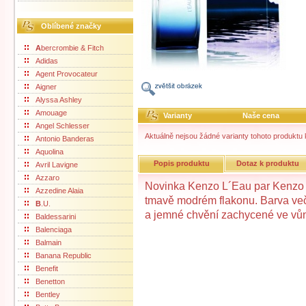
Oblíbené značky
A
bercrombie & Fitch
Adidas
Agent Provocateur
Aigner
Alyssa Ashley
Amouage
Varianty
Naše cena
Angel Schlesser
Aktuálně nejsou žádné varianty tohoto produktu k
Antonio Banderas
Aquolina
Popis produktu
Dotaz k produktu
Avril Lavigne
Azzaro
Novinka Kenzo L´Eau par Kenzo 
Azzedine Alaia
tmavě modrém flakonu. Barva več
B
.U.
a jemné chvění zachycené ve vůn
Baldessarini
Balenciaga
Balmain
Banana Republic
Benefit
Benetton
Bentley