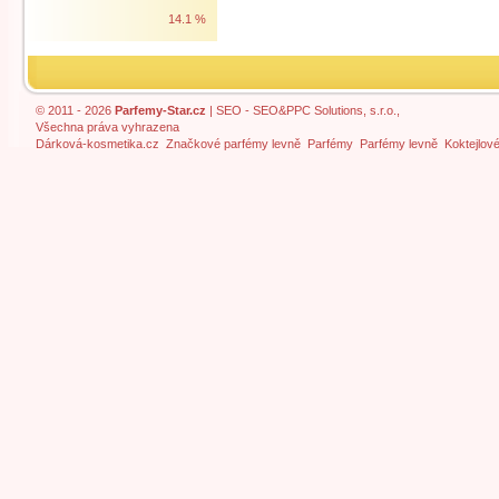
14.1 %
© 2011 - 2026
Parfemy-Star.cz
|
SEO
- SEO&PPC Solutions, s.r.o.,
Všechna práva vyhrazena
Dárková-kosmetika.cz
Značkové parfémy levně
Parfémy
Parfémy levně
Koktejlov