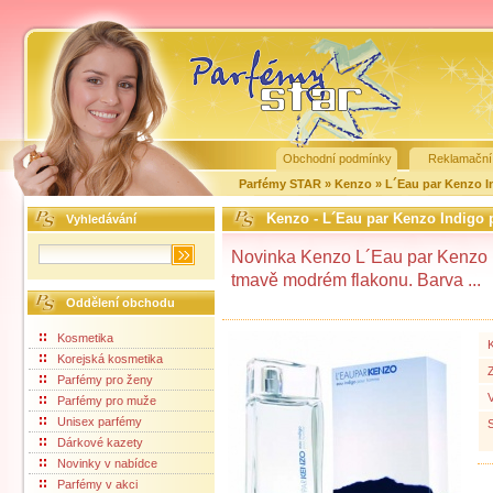
Obchodní podmínky
Reklamační
Parfémy STAR
»
Kenzo
»
L´Eau par Kenzo 
Kenzo - L´Eau par Kenzo Indigo 
Vyhledávání
Novinka Kenzo L´Eau par Kenzo I
tmavě modrém flakonu. Barva ...
Oddělení obchodu
Kosmetika
Korejská kosmetika
Parfémy pro ženy
Parfémy pro muže
Unisex parfémy
Dárkové kazety
Novinky v nabídce
Parfémy v akci