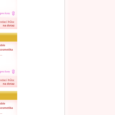
odací lhůta:
na dotaz
bble
kosmetika
--
odací lhůta:
na dotaz
bble
kosmetika
--