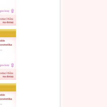
odací lhůta:
na dotaz
bble
kosmetika
--
odací lhůta:
na dotaz
bble
kosmetika
--