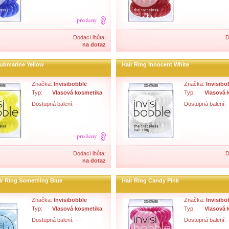
Dodací lhůta:
D
na dotaz
Submarine Yellow
Hair Ring Innocent White
Značka:
Invisibobble
Značka:
Invisibo
Typ:
Vlasová kosmetika
Typ:
Vlasová 
Dostupná balení: ---
Dostupná balení: -
Dodací lhůta:
D
na dotaz
air Ring Something Blue
Hair Ring Candy Pink
Značka:
Invisibobble
Značka:
Invisibo
Typ:
Vlasová kosmetika
Typ:
Vlasová 
Dostupná balení: ---
Dostupná balení: -