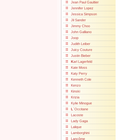
Jean Paul Gaultier
Jennifer Lopez
Jessica Simpson
Jil Sander
Jimmy Choo
John Galliano
Joop
Judith Leiber
Juicy Couture
Justin Bieber
K
arl Lagerfeld
Kate Moss
Katy Perry
Kenneth Cole
Kenzo
Kinski
Krizia
Kylie Minogue
L
´Occitane
Lacoste
Lady Gaga
Lalique
Lamborghini
Lancôme