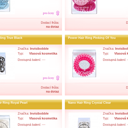
Dodací lhůta:
D
na dotaz
Ring True Black
Power Hair Ring Pinking Of You
Značka:
Invisibobble
Značka:
Invisibo
Typ:
Vlasová kosmetika
Typ:
Vlasová 
Dostupná balení: ---
Dostupná balení: -
Dodací lhůta:
D
na dotaz
ir Ring Royal Pearl
Nano Hair Ring Crystal Clear
Značka:
Invisibobble
Značka:
Invisibo
Typ:
Vlasová kosmetika
Typ:
Vlasová 
Dostupná balení: ---
Dostupná balení: -