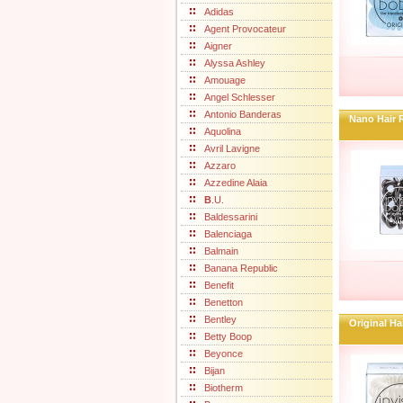
Adidas
Agent Provocateur
Aigner
Alyssa Ashley
Amouage
Angel Schlesser
Antonio Banderas
Nano Hair 
Aquolina
Avril Lavigne
Azzaro
Azzedine Alaia
B
.U.
Baldessarini
Balenciaga
Balmain
Banana Republic
Benefit
Benetton
Bentley
Original Ha
Betty Boop
Beyonce
Bijan
Biotherm