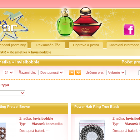
chodní podmínky
Reklamační řád
Doprava a platba
Kontaktní informace
STAR
»
Kosmetika
»
Invisibobble
etika
»
Invisibobble
Počet pr
:
Řazení dle:
Určeno pro:
e typu
Ring Pretzel Brown
Power Hair Ring True Black
Značka:
Invisibobble
Značka:
Invisibo
Typ:
Vlasová kosmetika
Typ:
Vlasová 
Dostupná balení: ---
Dostupná balení: -