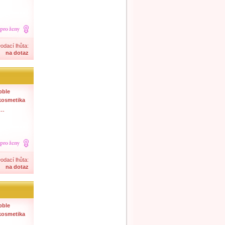
odací lhůta:
na dotaz
bble
kosmetika
--
odací lhůta:
na dotaz
bble
kosmetika