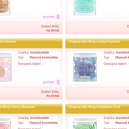
Dodací lhůta:
D
na dotaz
Pink Heroes
Original Hair Ring Lucky Fountain
Značka:
Invisibobble
Značka:
Invisibo
Typ:
Vlasová kosmetika
Typ:
Vlasová 
Dostupná balení: ---
Dostupná balení: -
Dodací lhůta:
D
na dotaz
air Ring Cherry Blossom
Original Hair Ring Forbidden Fruit
Značka:
Invisibobble
Značka:
Invisibo
Typ:
Vlasová kosmetika
Typ:
Vlasová 