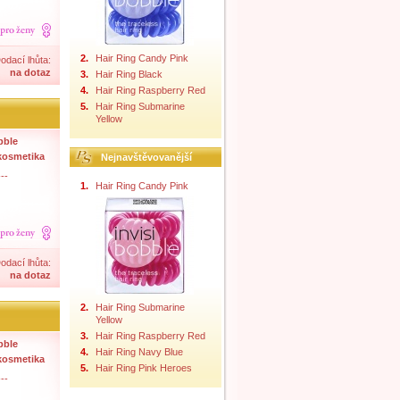
2.
Hair Ring Candy Pink
odací lhůta:
na dotaz
3.
Hair Ring Black
4.
Hair Ring Raspberry Red
5.
Hair Ring Submarine
Yellow
bble
kosmetika
Nejnavštěvovanější
--
1.
Hair Ring Candy Pink
odací lhůta:
na dotaz
2.
Hair Ring Submarine
Yellow
3.
Hair Ring Raspberry Red
bble
4.
Hair Ring Navy Blue
kosmetika
5.
Hair Ring Pink Heroes
--