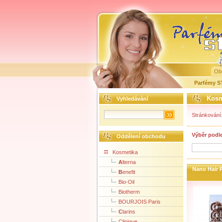
Ob
Parfémy 
Kosm
Vyhledávání
Stránkování
Výběr podl
Oddělení obchodu
Kosmetika
A
lterna
Nano Hair 
B
enefit
Bio-Oil
Biotherm
BOURJOIS Paris
C
larins
Clinique