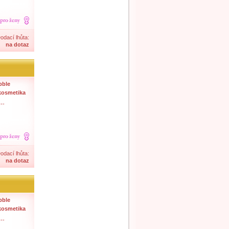
odací lhůta:
na dotaz
bble
kosmetika
--
odací lhůta:
na dotaz
bble
kosmetika
--