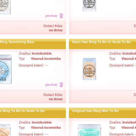
Dodací lhůta:
D
na dotaz
 Ring Something Blue
Nano Hair Ring To Be Or Nude To Be
Značka:
Invisibobble
Značka:
Invisibo
Typ:
Vlasová kosmetika
Typ:
Vlasová 
Dostupná balení: ---
Dostupná balení: -
Dodací lhůta:
D
na dotaz
ir Ring To Be Or Nude To Be
Original Hair Ring Mint To Be
Značka:
Invisibobble
Značka:
Invisibo
Typ:
Vlasová kosmetika
Typ:
Vlasová 
Dostupná balení: ---
Dostupná balení: -