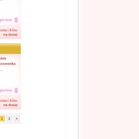
--
odací lhůta:
na dotaz
bble
kosmetika
--
odací lhůta:
na dotaz
1
2
»