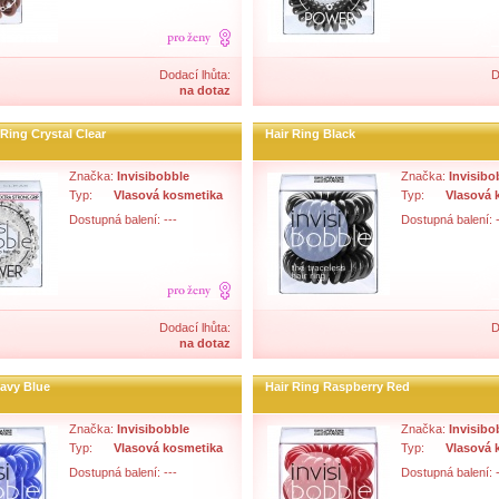
Dodací lhůta:
D
na dotaz
Ring Crystal Clear
Hair Ring Black
Značka:
Invisibobble
Značka:
Invisibo
Typ:
Vlasová kosmetika
Typ:
Vlasová 
Dostupná balení: ---
Dostupná balení: -
Dodací lhůta:
D
na dotaz
Navy Blue
Hair Ring Raspberry Red
Značka:
Invisibobble
Značka:
Invisibo
Typ:
Vlasová kosmetika
Typ:
Vlasová 
Dostupná balení: ---
Dostupná balení: -