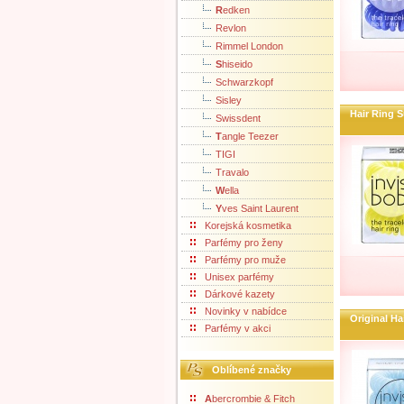
R
edken
Revlon
Rimmel London
S
hiseido
Schwarzkopf
Sisley
Hair Ring 
Swissdent
T
angle Teezer
TIGI
Travalo
W
ella
Y
ves Saint Laurent
Korejská kosmetika
Parfémy pro ženy
Parfémy pro muže
Unisex parfémy
Dárkové kazety
Novinky v nabídce
Original H
Parfémy v akci
Oblíbené značky
A
bercrombie & Fitch