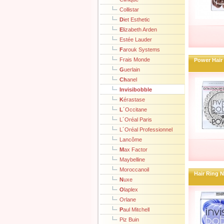
Collistar
D
iet Esthetic
E
lizabeth Arden
Estée Lauder
F
arouk Systems
Frais Monde
Power Hair 
G
uerlain
Ch
anel
I
nvisibobble
K
érastase
L
´Occitane
L´Oréal Paris
L´Oréal Professionnel
Lancôme
M
ax Factor
Maybelline
Moroccanoil
Hair Ring 
N
uxe
O
laplex
Orlane
P
aul Mitchell
Piz Buin