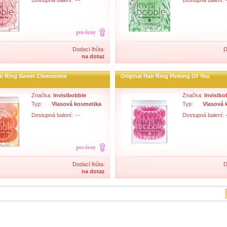
Dostupná balení: ---
Dostupná balení: -
Dodací lhůta:
D
na dotaz
air Ring Sweet Clementine
Original Hair Ring Pinking Of You
Značka:
Invisibobble
Značka:
Invisibo
Typ:
Vlasová kosmetika
Typ:
Vlasová 
Dostupná balení: ---
Dostupná balení: -
Dodací lhůta:
D
na dotaz