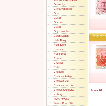
Givenchy
Gloria Vanderbilt
Gres
Gucci
Guerlain
Guess
Guy Laroche
Original H
Gwen Stefani
H
alle Berry
Heidi Klum
Hermes
Hugo Boss
Ch
anel
Charriol
Chloé
Chopard
Christian Audigier
Christian Dior
Christian Lacroix
Christina Aguilera
Strana
1/2
I
ceberg
Issey Miyake
J
ames Bond 007