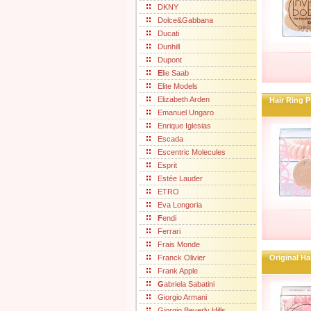
DKNY
Dolce&Gabbana
Ducati
Dunhill
Dupont
E
lie Saab
Elite Models
Elizabeth Arden
Hair Ring 
Emanuel Ungaro
Enrique Iglesias
Escada
Escentric Molecules
Esprit
Estée Lauder
ETRO
Eva Longoria
F
endi
Ferrari
Frais Monde
Franck Olivier
Original H
Frank Apple
G
abriela Sabatini
Giorgio Armani
Giorgio Beverly Hills