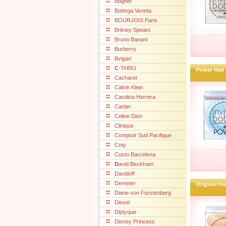
Bogner
Bottega Veneta
BOURJOIS Paris
Britney Spears
Bruno Banani
Burberry
Bvlgari
C
-THRU
Power Hair
Cacharel
Calvin Klein
Carolina Herrera
Cartier
Celine Dion
Clinique
Comptoir Sud Pacifique
Coty
Custo Barcelona
D
avid Beckham
Davidoff
Demeter
Original Ha
Diane von Furstenberg
Diesel
Diptyque
Disney Princess