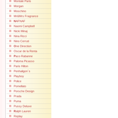
Montale Paris
Morgan
Moschino
Mr&Mrs Fragrance
N
AFNAF
Naomi Campbell
Nicki Minaj
Nina Ricci
Nino Cerruti
O
ne Direction
Oscar de la Renta
P
aco Rabanne
Paloma Picasso
Paris Hilton
Penhaligon´s
Playboy
Police
Pomellato
Porsche Design
Prada
Puma
Pussy Deluxe
R
alph Lauren
Replay