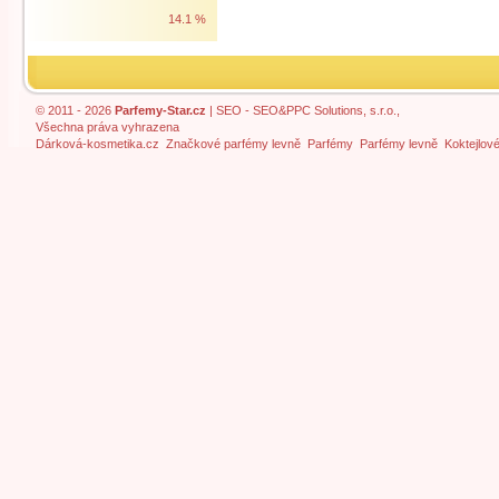
14.1 %
© 2011 - 2026
Parfemy-Star.cz
|
SEO
- SEO&PPC Solutions, s.r.o.,
Všechna práva vyhrazena
Dárková-kosmetika.cz
Značkové parfémy levně
Parfémy
Parfémy levně
Koktejlov