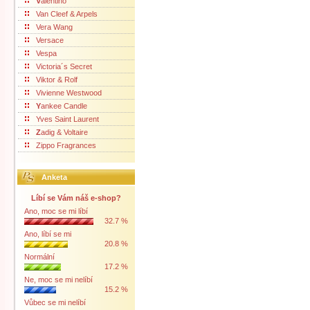
V
alentino
Van Cleef & Arpels
Vera Wang
Versace
Vespa
Victoria´s Secret
Viktor & Rolf
Vivienne Westwood
Y
ankee Candle
Yves Saint Laurent
Z
adig & Voltaire
Zippo Fragrances
Anketa
Líbí se Vám náš e-shop?
Ano, moc se mi líbí
32.7 %
Ano, líbí se mi
20.8 %
Normální
17.2 %
Ne, moc se mi nelíbí
15.2 %
Vůbec se mi nelíbí