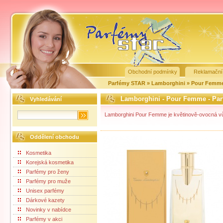
Obchodní podmínky
Reklamační
Parfémy STAR
»
Lamborghini
»
Pour Femm
Lamborghini - Pour Femme - Pa
Vyhledávání
Lamborghini Pour Femme je květinově-ovocná vů
Oddělení obchodu
Kosmetika
Korejská kosmetika
Parfémy pro ženy
Parfémy pro muže
Unisex parfémy
Dárkové kazety
Novinky v nabídce
Parfémy v akci