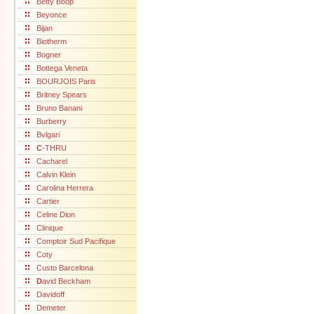
Betty Boop
Beyonce
Bijan
Biotherm
Bogner
Bottega Veneta
BOURJOIS Paris
Britney Spears
Bruno Banani
Burberry
Bvlgari
C
-THRU
Cacharel
Calvin Klein
Carolina Herrera
Cartier
Celine Dion
Clinique
Comptoir Sud Pacifique
Coty
Custo Barcelona
D
avid Beckham
Davidoff
Demeter