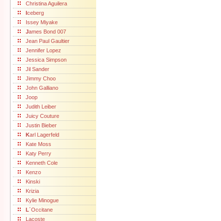
Christina Aguilera
I
ceberg
Issey Miyake
J
ames Bond 007
Jean Paul Gaultier
Jennifer Lopez
Jessica Simpson
Jil Sander
Jimmy Choo
John Galliano
Joop
Judith Leiber
Juicy Couture
Justin Bieber
K
arl Lagerfeld
Kate Moss
Katy Perry
Kenneth Cole
Kenzo
Kinski
Krizia
Kylie Minogue
L
´Occitane
Lacoste