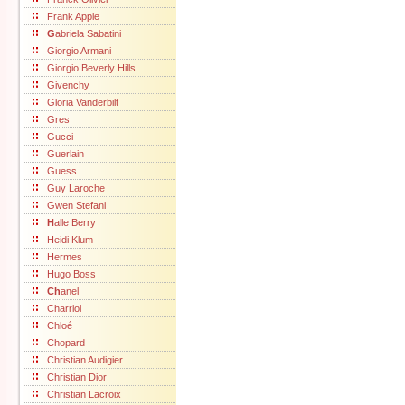
Frank Apple
G
abriela Sabatini
Giorgio Armani
Giorgio Beverly Hills
Givenchy
Gloria Vanderbilt
Gres
Gucci
Guerlain
Guess
Guy Laroche
Gwen Stefani
H
alle Berry
Heidi Klum
Hermes
Hugo Boss
Ch
anel
Charriol
Chloé
Chopard
Christian Audigier
Christian Dior
Christian Lacroix