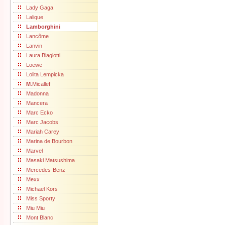
Lady Gaga
Lalique
Lamborghini
Lancôme
Lanvin
Laura Biagiotti
Loewe
Lolita Lempicka
M
.Micallef
Madonna
Mancera
Marc Ecko
Marc Jacobs
Mariah Carey
Marina de Bourbon
Marvel
Masaki Matsushima
Mercedes-Benz
Mexx
Michael Kors
Miss Sporty
Miu Miu
Mont Blanc