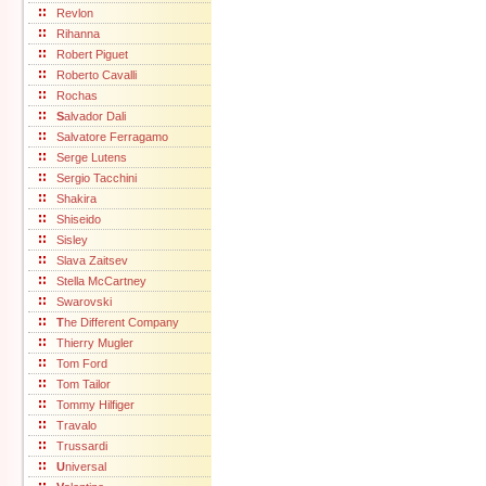
Revlon
Rihanna
Robert Piguet
Roberto Cavalli
Rochas
S
alvador Dali
Salvatore Ferragamo
Serge Lutens
Sergio Tacchini
Shakira
Shiseido
Sisley
Slava Zaitsev
Stella McCartney
Swarovski
T
he Different Company
Thierry Mugler
Tom Ford
Tom Tailor
Tommy Hilfiger
Travalo
Trussardi
U
niversal