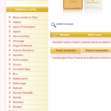
Oblíbené značky
A
bercrombie & Fitch
Adidas
Agent Provocateur
Aigner
Varianty
Naše cena
Alyssa Ashley
Amouage
Aktuálně nejsou žádné varianty tohoto produktu k
Angel Schlesser
Antonio Banderas
Popis produktu
Dotaz k produktu
Aquolina
Lamborghini Pour Femme je květinově-ovocná v
Avril Lavigne
Azzaro
Azzedine Alaia
B
.U.
Baldessarini
Balenciaga
Balmain
Banana Republic
Benefit
Benetton
Bentley