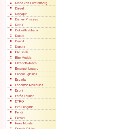
Diane von Furstenberg
Diesel
Diptyque
Disney Princess
DKNY
Dolce&Gabbana
Ducati
Dunhill
Dupont
E
lie Saab
Elite Models
Elizabeth Arden
Emanuel Ungaro
Enrique Iglesias
Escada
Escentric Molecules
Esprit
Estée Lauder
ETRO
Eva Longoria
F
endi
Ferrari
Frais Monde
Franck Olivier