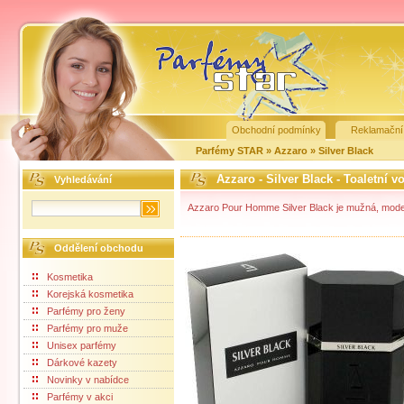
Obchodní podmínky
Reklamační
Parfémy STAR
»
Azzaro
»
Silver Black
Azzaro - Silver Black - Toaletní v
Vyhledávání
Azzaro Pour Homme Silver Black je mužná, moder
Oddělení obchodu
Kosmetika
Korejská kosmetika
Parfémy pro ženy
Parfémy pro muže
Unisex parfémy
Dárkové kazety
Novinky v nabídce
Parfémy v akci