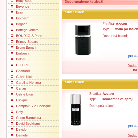
Betty Boop
Doporučujeme ke zboží
Beyonce
Silver Black
Bijan
Biotherm
Značka:
Azzaro
Bogner
Typ:
Voda po holen
Bottega Veneta
BOURJOIS Paris
Dostupná balení: ---
Britney Spears
Bruno Banani
Burberry
Bvlgari
C
-THRU
Dodací
na
Cacharel
Calvin Klein
Silver Black
Carolina Herrera
Cartier
Značka:
Azzaro
Celine Dion
Typ:
Deodorant ve spreji
Clinique
Dostupná balení: ---
Comptoir Sud Pacifique
Coty
Custo Barcelona
D
avid Beckham
Davidoff
Demeter
Dodací