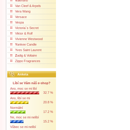
V
alentino
Van Cleef & Arpels
Vera Wang
Versace
Vespa
Victoria´s Secret
Viktor & Rolf
Vivienne Westwood
Y
ankee Candle
Yves Saint Laurent
Z
adig & Voltaire
Zippo Fragrances
Anketa
Líbí se Vám náš e-shop?
Ano, moc se mi líbí
32.7 %
Ano, líbí se mi
20.8 %
Normální
17.2 %
Ne, moc se mi nelíbí
15.2 %
Vůbec se mi nelíbí