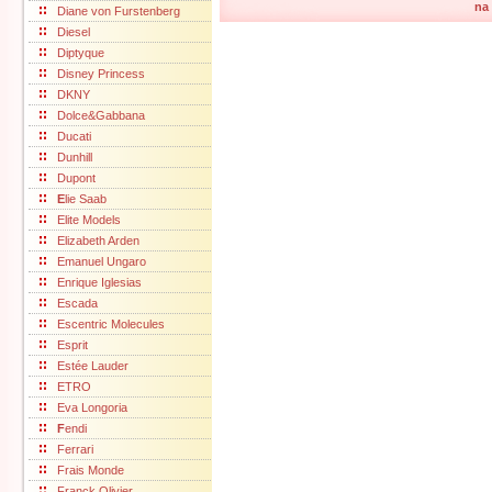
na
Diane von Furstenberg
Diesel
Diptyque
Disney Princess
DKNY
Dolce&Gabbana
Ducati
Dunhill
Dupont
E
lie Saab
Elite Models
Elizabeth Arden
Emanuel Ungaro
Enrique Iglesias
Escada
Escentric Molecules
Esprit
Estée Lauder
ETRO
Eva Longoria
F
endi
Ferrari
Frais Monde
Franck Olivier