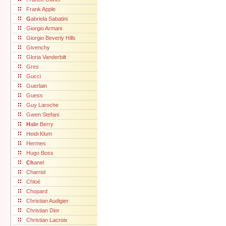
Frank Apple
G
abriela Sabatini
Giorgio Armani
Giorgio Beverly Hills
Givenchy
Gloria Vanderbilt
Gres
Gucci
Guerlain
Guess
Guy Laroche
Gwen Stefani
H
alle Berry
Heidi Klum
Hermes
Hugo Boss
Ch
anel
Charriol
Chloé
Chopard
Christian Audigier
Christian Dior
Christian Lacroix