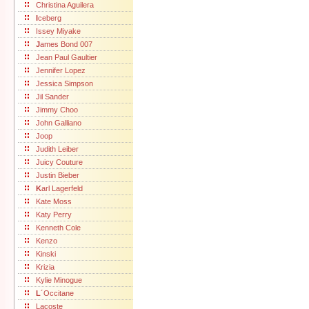
Christina Aguilera
I
ceberg
Issey Miyake
J
ames Bond 007
Jean Paul Gaultier
Jennifer Lopez
Jessica Simpson
Jil Sander
Jimmy Choo
John Galliano
Joop
Judith Leiber
Juicy Couture
Justin Bieber
K
arl Lagerfeld
Kate Moss
Katy Perry
Kenneth Cole
Kenzo
Kinski
Krizia
Kylie Minogue
L
´Occitane
Lacoste