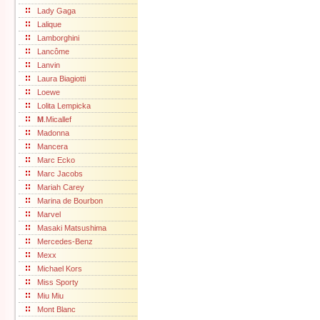
Lady Gaga
Lalique
Lamborghini
Lancôme
Lanvin
Laura Biagiotti
Loewe
Lolita Lempicka
M
.Micallef
Madonna
Mancera
Marc Ecko
Marc Jacobs
Mariah Carey
Marina de Bourbon
Marvel
Masaki Matsushima
Mercedes-Benz
Mexx
Michael Kors
Miss Sporty
Miu Miu
Mont Blanc