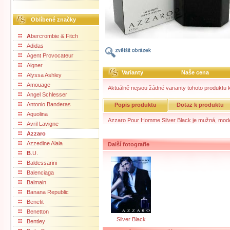
Oblíbené značky
A
bercrombie & Fitch
Adidas
Agent Provocateur
Aigner
Varianty
Naše cena
Alyssa Ashley
Amouage
Aktuálně nejsou žádné varianty tohoto produktu k
Angel Schlesser
Antonio Banderas
Popis produktu
Dotaz k produktu
Aquolina
Azzaro Pour Homme Silver Black je mužná, mode
Avril Lavigne
Azzaro
Azzedine Alaia
Další fotografie
B
.U.
Baldessarini
Balenciaga
Balmain
Banana Republic
Benefit
Benetton
Silver Black
Bentley