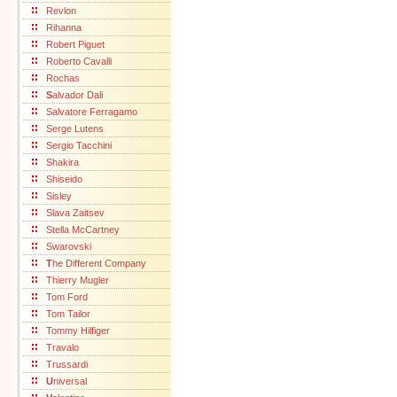
Revlon
Rihanna
Robert Piguet
Roberto Cavalli
Rochas
S
alvador Dali
Salvatore Ferragamo
Serge Lutens
Sergio Tacchini
Shakira
Shiseido
Sisley
Slava Zaitsev
Stella McCartney
Swarovski
T
he Different Company
Thierry Mugler
Tom Ford
Tom Tailor
Tommy Hilfiger
Travalo
Trussardi
U
niversal