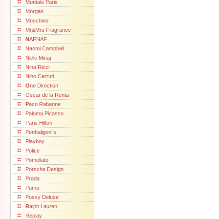
Montale Paris
Morgan
Moschino
Mr&Mrs Fragrance
N
AFNAF
Naomi Campbell
Nicki Minaj
Nina Ricci
Nino Cerruti
O
ne Direction
Oscar de la Renta
P
aco Rabanne
Paloma Picasso
Paris Hilton
Penhaligon´s
Playboy
Police
Pomellato
Porsche Design
Prada
Puma
Pussy Deluxe
R
alph Lauren
Replay