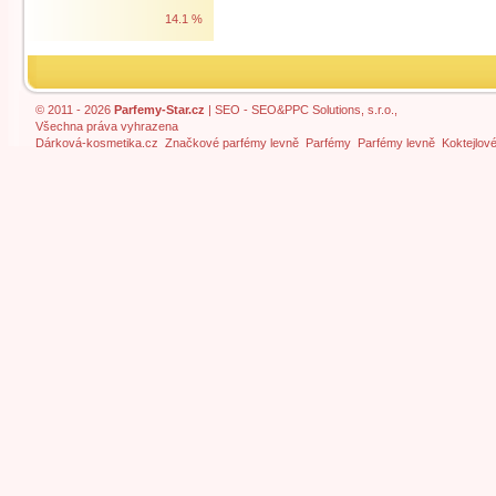
14.1 %
© 2011 - 2026
Parfemy-Star.cz
|
SEO
- SEO&PPC Solutions, s.r.o.,
Všechna práva vyhrazena
Dárková-kosmetika.cz
Značkové parfémy levně
Parfémy
Parfémy levně
Koktejlov