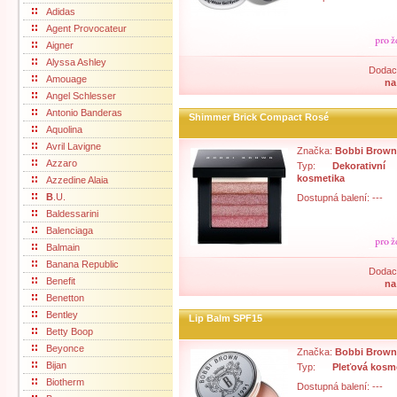
Adidas
Agent Provocateur
Aigner
Alyssa Ashley
Dodací
Amouage
na
Angel Schlesser
Antonio Banderas
Shimmer Brick Compact Rosé
Aquolina
Avril Lavigne
Značka:
Bobbi Brown
Azzaro
Typ:
Dekorativní
kosmetika
Azzedine Alaia
B
.U.
Dostupná balení: ---
Baldessarini
Balenciaga
Balmain
Banana Republic
Dodací
Benefit
na
Benetton
Bentley
Lip Balm SPF15
Betty Boop
Beyonce
Značka:
Bobbi Brown
Bijan
Typ:
Pleťová kosm
Biotherm
Dostupná balení: ---