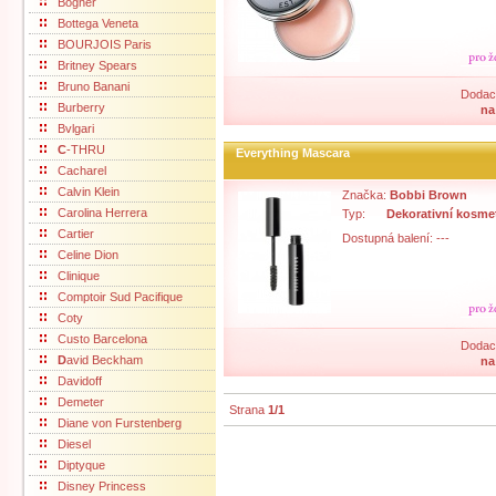
Bogner
Bottega Veneta
BOURJOIS Paris
Britney Spears
Bruno Banani
Dodací
Burberry
na
Bvlgari
C
-THRU
Everything Mascara
Cacharel
Calvin Klein
Značka:
Bobbi Brown
Carolina Herrera
Typ:
Dekorativní kosme
Cartier
Dostupná balení: ---
Celine Dion
Clinique
Comptoir Sud Pacifique
Coty
Custo Barcelona
Dodací
D
avid Beckham
na
Davidoff
Demeter
Strana
1/1
Diane von Furstenberg
Diesel
Diptyque
Disney Princess