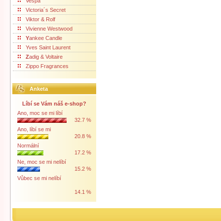
Vespa
Victoria´s Secret
Viktor & Rolf
Vivienne Westwood
Y
ankee Candle
Yves Saint Laurent
Z
adig & Voltaire
Zippo Fragrances
Anketa
Líbí se Vám náš e-shop?
Ano, moc se mi líbí
32.7 %
Ano, líbí se mi
20.8 %
Normální
17.2 %
Ne, moc se mi nelíbí
15.2 %
Vůbec se mi nelíbí
14.1 %