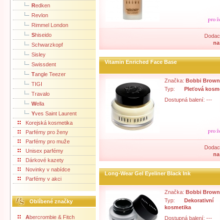
R
edken
Revlon
Rimmel London
S
hiseido
Dodací
na
Schwarzkopf
Sisley
Vitamin Enriched Face Base
Swissdent
T
angle Teezer
Značka:
Bobbi Brown
TIGI
Typ:
Pleťová kosm
Travalo
Dostupná balení: ---
W
ella
Y
ves Saint Laurent
Korejská kosmetika
Parfémy pro ženy
Parfémy pro muže
Dodací
Unisex parfémy
na
Dárkové kazety
Novinky v nabídce
Long-Wear Gel Eyeliner Black Ink
Parfémy v akci
Značka:
Bobbi Brown
Typ:
Dekorativní
Oblíbené značky
kosmetika
A
bercrombie & Fitch
Dostupná balení: ---