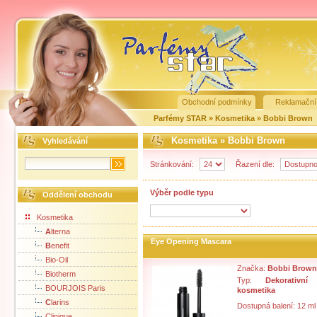
Obchodní podmínky
Reklamační
Parfémy STAR
»
Kosmetika
»
Bobbi Brown
Kosmetika
»
Bobbi Brown
Vyhledávání
Stránkování:
Řazení dle:
Výběr podle typu
Oddělení obchodu
Kosmetika
A
lterna
Eye Opening Mascara
B
enefit
Bio-Oil
Značka:
Bobbi Brown
Biotherm
Typ:
Dekorativní
BOURJOIS Paris
kosmetika
C
larins
Dostupná balení: 12 ml
Clinique