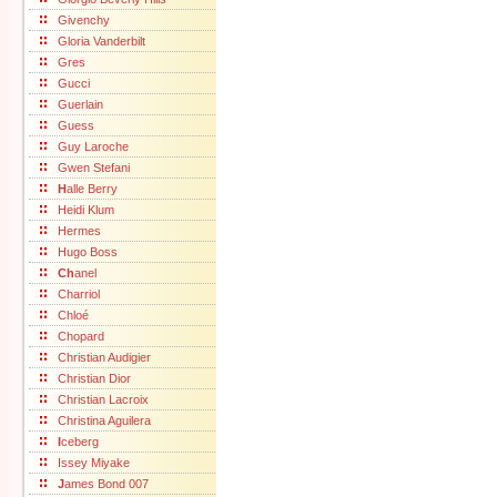
Givenchy
Gloria Vanderbilt
Gres
Gucci
Guerlain
Guess
Guy Laroche
Gwen Stefani
H
alle Berry
Heidi Klum
Hermes
Hugo Boss
Ch
anel
Charriol
Chloé
Chopard
Christian Audigier
Christian Dior
Christian Lacroix
Christina Aguilera
I
ceberg
Issey Miyake
J
ames Bond 007