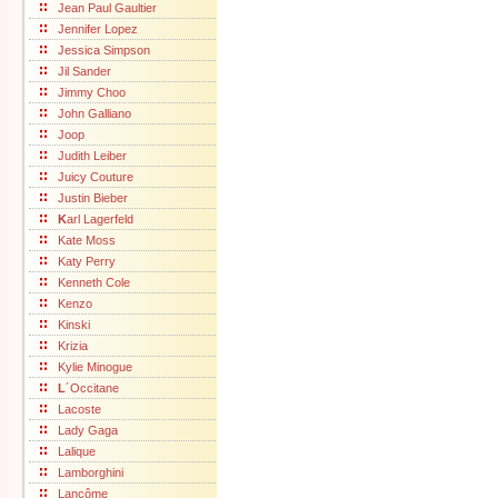
Jean Paul Gaultier
Jennifer Lopez
Jessica Simpson
Jil Sander
Jimmy Choo
John Galliano
Joop
Judith Leiber
Juicy Couture
Justin Bieber
K
arl Lagerfeld
Kate Moss
Katy Perry
Kenneth Cole
Kenzo
Kinski
Krizia
Kylie Minogue
L
´Occitane
Lacoste
Lady Gaga
Lalique
Lamborghini
Lancôme