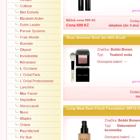
Collistar
D
iet Esthetic
E
lizabeth Arden
Běžná cena 990 Kč
Dodací
Estée Lauder
Cena 699 Kč
skladem (do 3 dnů 
F
arouk Systems
Frais Monde
Rose Shimmer Brick Set With Brush
G
uerlain
Značka:
Bobbi Brown
Ch
anel
Typ:
Toaletní voda
I
nvisibobble
Dostupná balení: ---
K
érastase
L
´Occitane
L´Oréal Paris
L´Oréal Professionnel
Lancôme
Dodací
M
ax Factor
na
Maybelline
Moroccanoil
Long-Wear Even Finish Foundation SPF15 0
N
uxe
O
laplex
Značka:
Bobbi Brown
Orlane
Typ:
Dekorativní
kosmetika
P
aul Mitchell
Dostupná balení: ---
Piz Buin