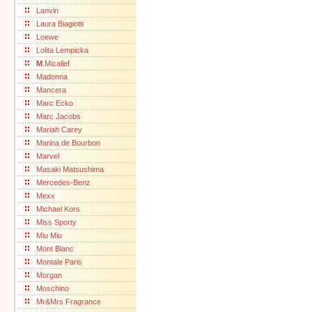
Lanvin
Laura Biagiotti
Loewe
Lolita Lempicka
M
.Micallef
Madonna
Mancera
Marc Ecko
Marc Jacobs
Mariah Carey
Marina de Bourbon
Marvel
Masaki Matsushima
Mercedes-Benz
Mexx
Michael Kors
Miss Sporty
Miu Miu
Mont Blanc
Montale Paris
Morgan
Moschino
Mr&Mrs Fragrance