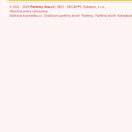
© 2011 - 2026
Parfemy-Star.cz
|
SEO
- SEO&PPC Solutions, s.r.o.,
Všechna práva vyhrazena
Dárková-kosmetika.cz
Značkové parfémy levně
Parfémy
Parfémy levně
Koktejlov