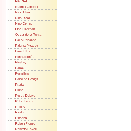
N
AFNAF
Naomi Campbell
Nicki Minaj
Nina Ricci
Nino Cerruti
O
ne Direction
Oscar de la Renta
P
aco Rabanne
Paloma Picasso
Paris Hilton
Penhaligon´s
Playboy
Police
Pomellato
Porsche Design
Prada
Puma
Pussy Deluxe
R
alph Lauren
Replay
Revlon
Rihanna
Robert Piguet
Roberto Cavalli