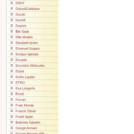
DKNY
Dolce&Gabbana
Ducati
Dunhill
Dupont
E
lie Saab
Elite Models
Elizabeth Arden
Emanuel Ungaro
Enrique Iglesias
Escada
Escentric Molecules
Esprit
Estée Lauder
ETRO
Eva Longoria
F
endi
Ferrari
Frais Monde
Franck Olivier
Frank Apple
G
abriela Sabatini
Giorgio Armani
Giorgio Beverly Hills