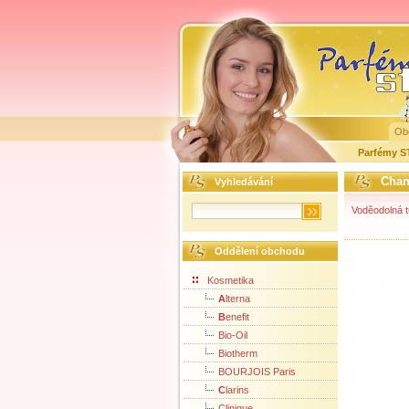
Ob
Parfémy 
Chan
Vyhledávání
Voděodolná t
Oddělení obchodu
Kosmetika
A
lterna
B
enefit
Bio-Oil
Biotherm
BOURJOIS Paris
C
larins
Clinique