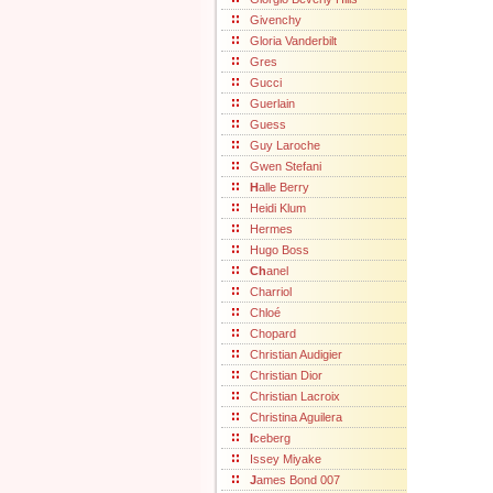
Givenchy
Gloria Vanderbilt
Gres
Gucci
Guerlain
Guess
Guy Laroche
Gwen Stefani
H
alle Berry
Heidi Klum
Hermes
Hugo Boss
Ch
anel
Charriol
Chloé
Chopard
Christian Audigier
Christian Dior
Christian Lacroix
Christina Aguilera
I
ceberg
Issey Miyake
J
ames Bond 007