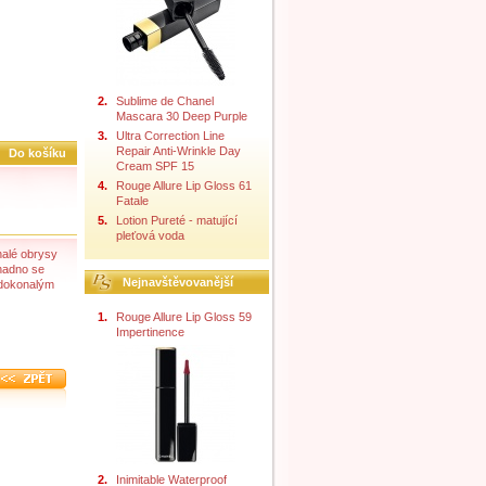
2.
Sublime de Chanel
Mascara 30 Deep Purple
3.
Ultra Correction Line
Repair Anti-Wrinkle Day
Do košíku
Cream SPF 15
4.
Rouge Allure Lip Gloss 61
Fatale
5.
Lotion Pureté - matující
pleťová voda
nalé obrysy
Snadno se
Nejnavštěvovanější
 dokonalým
1.
Rouge Allure Lip Gloss 59
Impertinence
2.
Inimitable Waterproof