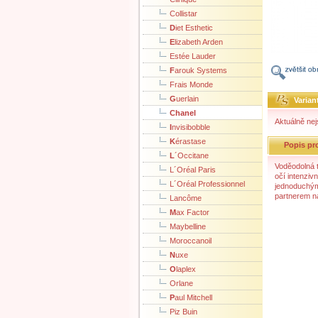
Collistar
D
iet Esthetic
E
lizabeth Arden
Estée Lauder
F
arouk Systems
Frais Monde
G
uerlain
Varian
Ch
anel
Aktuálně nej
I
nvisibobble
K
érastase
Popis pr
L
´Occitane
Voděodolná 
L´Oréal Paris
očí intenziv
L´Oréal Professionnel
jednoduchým
partnerem n
Lancôme
M
ax Factor
Maybelline
Moroccanoil
N
uxe
O
laplex
Orlane
P
aul Mitchell
Piz Buin