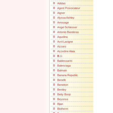
Adidas
Agent Provocateur
Aigner
Alyssa Ashley
Amouage
Angel Schlesser
Antonio Banderas
Aquolina
Avril Lavigne
Azzaro
Azzedine Alaia
B
.U.
Baldessarini
Balenciaga
Balmain
Banana Republic
Benefit
Benetton
Bentley
Betty Boop
Beyonce
Bijan
Biotherm