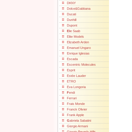
DKNY
Dolce&Gabbana
Ducati
Dunhill
Dupont
E
lie Saab
Elite Models
Elizabeth Arden
Emanuel Ungaro
Enrique Iglesias
Escada
Escentric Molecules
Esprit
Estée Lauder
ETRO
Eva Longoria
F
endi
Ferrari
Frais Monde
Franck Olivier
Frank Apple
G
abriela Sabatini
Giorgio Armani
Giorgio Beverly Hills