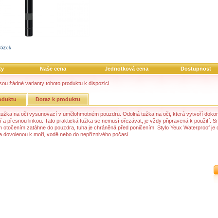
ty
Naše cena
Jednotková cena
Dostupnost
sou žádné varianty tohoto produktu k dispozici
oduktu
Dotaz k produktu
tužka na oči vysunovací v umělohmotném pouzdru. Odolná tužka na oči, která vytvoří doko
ní a přesnou linkou. Tato praktická tužka se nemusí ořezávat, je vždy připravená k použití. 
 otočením zatáhne do pouzdra, tuha je chráněná před poničením. Stylo Yeux Waterproof je
a dovolenou k moři, vodě nebo do nepříznivého počasí.