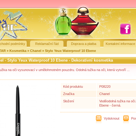
chodní podmínky
Reklamační řád
Doprava a platba
Kontaktní informace
STAR
»
Kosmetika
»
Chanel
»
Stylo Yeux Waterproof 10 Ebene
el - Stylo Yeux Waterproof 10 Ebene - Dekorativní kosmetika
užka na oči vysunovací v umělohmotném pouzdru. Odolná tužka na oči, která vytvoří ...
Kód produktu
P08220
Značka
Chanel
Složení
Voděodolná tužka na oči
Ebene - černá.
Vytisknout
Pos