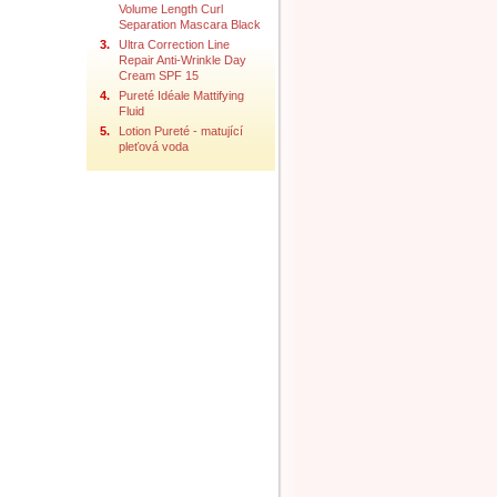
Volume Length Curl
Separation Mascara Black
3.
Ultra Correction Line
Repair Anti-Wrinkle Day
Cream SPF 15
4.
Pureté Idéale Mattifying
Fluid
5.
Lotion Pureté - matující
pleťová voda