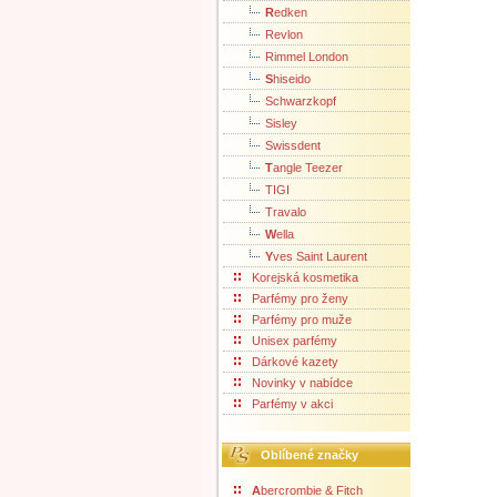
R
edken
Revlon
Rimmel London
S
hiseido
Schwarzkopf
Sisley
Swissdent
T
angle Teezer
TIGI
Travalo
W
ella
Y
ves Saint Laurent
Korejská kosmetika
Parfémy pro ženy
Parfémy pro muže
Unisex parfémy
Dárkové kazety
Novinky v nabídce
Parfémy v akci
Oblíbené značky
A
bercrombie & Fitch