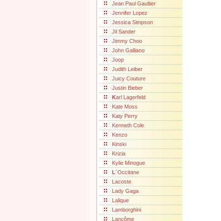
Jean Paul Gaultier
Jennifer Lopez
Jessica Simpson
Jil Sander
Jimmy Choo
John Galliano
Joop
Judith Leiber
Juicy Couture
Justin Bieber
K
arl Lagerfeld
Kate Moss
Katy Perry
Kenneth Cole
Kenzo
Kinski
Krizia
Kylie Minogue
L
´Occitane
Lacoste
Lady Gaga
Lalique
Lamborghini
Lancôme