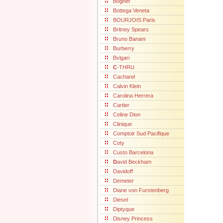
Bogner
Bottega Veneta
BOURJOIS Paris
Britney Spears
Bruno Banani
Burberry
Bvlgari
C
-THRU
Cacharel
Calvin Klein
Carolina Herrera
Cartier
Celine Dion
Clinique
Comptoir Sud Pacifique
Coty
Custo Barcelona
D
avid Beckham
Davidoff
Demeter
Diane von Furstenberg
Diesel
Diptyque
Disney Princess