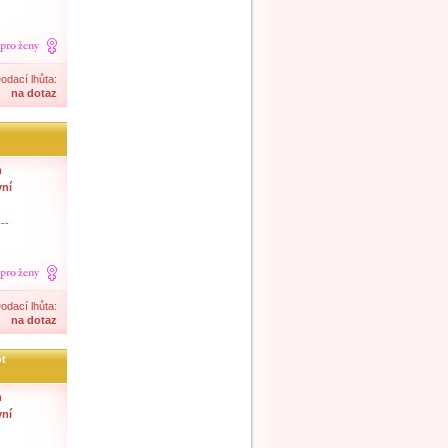
odací lhůta:
na dotaz
m
vní
--
odací lhůta:
na dotaz
ot
m
vní