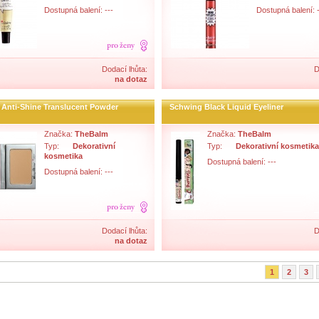
Dostupná balení: ---
Dostupná balení: -
Dodací lhůta:
D
na dotaz
Anti-Shine Translucent Powder
Schwing Black Liquid Eyeliner
Značka:
TheBalm
Značka:
TheBalm
Typ:
Dekorativní
Typ:
Dekorativní kosmetika
kosmetika
Dostupná balení: ---
Dostupná balení: ---
Dodací lhůta:
D
na dotaz
1
2
3