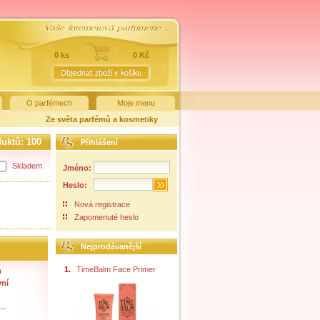
0 ks
0 Kč
O parfémech
Moje menu
Ze světa parfémů a kosmetiky
duktů:
100
Přihlášení
Skladem
Jméno:
Heslo:
Nová registrace
Zapomenuté heslo
Nejprodávanější
1.
TimeBalm Face Primer
m
vní
--