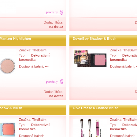
Dodací lhůta:
D
na dotaz
Manizer Highlighter
DownBoy Shadow & Blush
Značka:
TheBalm
Značka:
TheBal
Typ:
Dekorativní
Typ:
Dekorati
kosmetika
kosmetika
Dostupná balení: ---
Dostupná balení: -
Dodací lhůta:
D
na dotaz
hadow & Blush
Give Crease a Chance Brush
Značka:
TheBalm
Značka:
TheBal
Typ:
Dekorativní
Typ:
Dekorati
kosmetika
kosmetika
Dostupná balení: ---
Dostupná balení: -