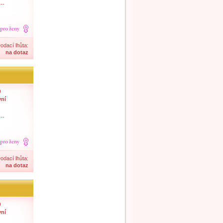
--
odací lhůta:
na dotaz
m
vní
--
odací lhůta:
na dotaz
m
vní