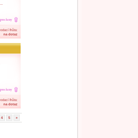
--
odací lhůta:
na dotaz
odací lhůta:
na dotaz
4
5
»