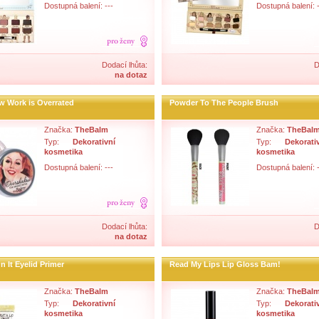
Dostupná balení: ---
Dostupná balení: -
Dodací lhůta:
D
na dotaz
 Work is Overrated
Powder To The People Brush
Značka:
TheBalm
Značka:
TheBal
Typ:
Dekorativní
Typ:
Dekorati
kosmetika
kosmetika
Dostupná balení: ---
Dostupná balení: -
Dodací lhůta:
D
na dotaz
n It Eyelid Primer
Read My Lips Lip Gloss Bam!
Značka:
TheBalm
Značka:
TheBal
Typ:
Dekorativní
Typ:
Dekorati
kosmetika
kosmetika