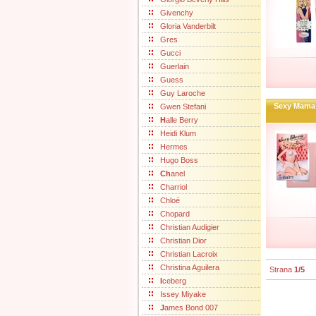
Givenchy
Gloria Vanderbilt
Gres
Gucci
Guerlain
Guess
Guy Laroche
Sexy Mama 
Gwen Stefani
H
alle Berry
Heidi Klum
Hermes
Hugo Boss
Ch
anel
Charriol
Chloé
Chopard
Christian Audigier
Christian Dior
Christian Lacroix
Christina Aguilera
Strana
1/5
I
ceberg
Issey Miyake
J
ames Bond 007