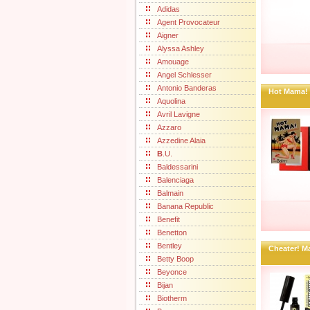
Adidas
Agent Provocateur
Aigner
Alyssa Ashley
Amouage
Angel Schlesser
Antonio Banderas
Hot Mama!
Aquolina
Avril Lavigne
Azzaro
Azzedine Alaia
B
.U.
Baldessarini
Balenciaga
Balmain
Banana Republic
Benefit
Benetton
Bentley
Cheater! M
Betty Boop
Beyonce
Bijan
Biotherm