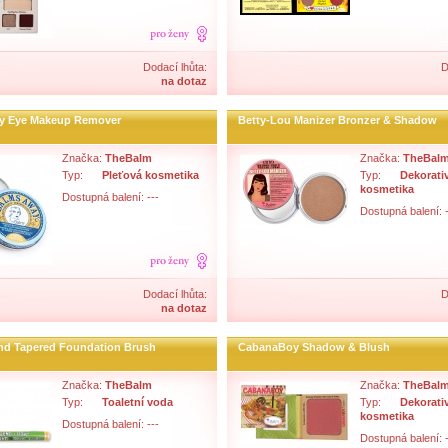
Dodací lhůta:
D
na dotaz
y Eye Makeup Remover
Betty-Lou Manizer Bronzer & Shadow
Značka:
TheBalm
Značka:
TheBal
Typ:
Pleťová kosmetika
Typ:
Dekorati
kosmetika
Dostupná balení: ---
Dostupná balení: -
Dodací lhůta:
D
na dotaz
nd Tapered Foundation Brush
CabanaBoy Shadow & Blush
Značka:
TheBalm
Značka:
TheBal
Typ:
Toaletní voda
Typ:
Dekorati
kosmetika
Dostupná balení: ---
Dostupná balení: -