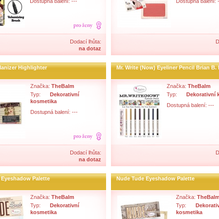
Dostupná balení: ---
Dostupná balení: -
Dodací lhůta:
D
na dotaz
anizer Highlighter
Mr. Write (Now) Eyeliner Pencil Brian B.
Značka:
TheBalm
Značka:
TheBalm
Typ:
Dekorativní
Typ:
Dekorativní 
kosmetika
Dostupná balení: ---
Dostupná balení: ---
Dodací lhůta:
D
na dotaz
Eyeshadow Palette
Nude Tude Eyeshadow Palette
Značka:
TheBalm
Značka:
TheBal
Typ:
Dekorativní
Typ:
Dekorati
kosmetika
kosmetika