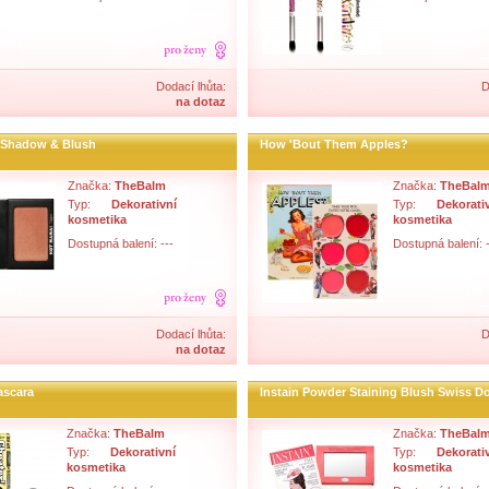
Dodací lhůta:
D
na dotaz
 Shadow & Blush
How 'Bout Them Apples?
Značka:
TheBalm
Značka:
TheBal
Typ:
Dekorativní
Typ:
Dekorati
kosmetika
kosmetika
Dostupná balení: ---
Dostupná balení: -
Dodací lhůta:
D
na dotaz
ascara
Instain Powder Staining Blush Swiss D
Značka:
TheBalm
Značka:
TheBal
Typ:
Dekorativní
Typ:
Dekorati
kosmetika
kosmetika