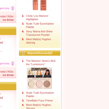
2.
Cindy-Lou Manizer
odací lhůta:
Highlighter
na dotaz
3.
Nude Tude Eyeshadow
Palette
4.
Sexy Mama Anti-Shine
Translucent Powder
m
5.
Meet Matt(e) Hughes
vní
Adoring
--
Nejnavštěvovanější
1.
The Manizer Sisters AKA
the "Luminizers”
odací lhůta:
na dotaz
2.
Nude Tude Eyeshadow
m
Palette
vní
3.
TimeBalm Face Primer
4.
Meet Matt(e) Hughes
--
Sincere