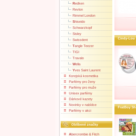
R
edken
Revlon
Rimmel London
S
hiseido
Schwarzkopf
Sisley
Cindy-Lou 
Swissdent
T
angle Teezer
TIGI
Travalo
W
ella
Y
ves Saint Laurent
Korejská kosmetika
Parfémy pro ženy
Parfémy pro muže
Unisex parfémy
Dárkové kazety
Novinky v nabídce
FratBoy S
Parfémy v akci
Oblíbené značky
A
bercrombie & Fitch