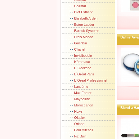
Collistar
D
iet Esthetic
E
lizabeth Arden
Estée Lauder
F
arouk Systems
Frais Monde
Balms Awa
G
uerlain
Ch
anel
I
nvisibobble
K
érastase
L
´Occitane
L´Oréal Paris
L´Oréal Professionnel
Lancôme
M
ax Factor
Maybelline
Moroccanoil
Blend a Ha
N
uxe
O
laplex
Orlane
P
aul Mitchell
Piz Buin