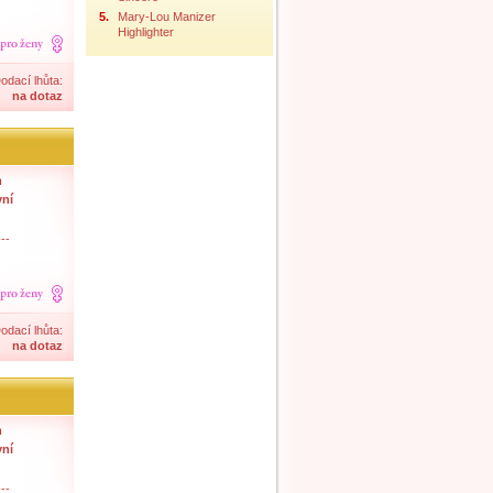
5.
Mary-Lou Manizer
Highlighter
odací lhůta:
na dotaz
m
vní
--
odací lhůta:
na dotaz
m
vní
--