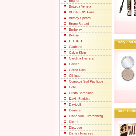
Bogner
Bottega Veneta
BOURJOIS Paris
Britney Spears
Bruno Banani
Burberry
Bvlgari
C
-THRU
Mary-Lou M
Cacharel
Calvin Klein
Carolina Herrera
Cartier
Celine Dion
Clinique
Comptoir Sud Pacifique
Coty
Custo Barcelona
D
avid Beckham
Davidoff
Demeter
Nude Dude 
Diane von Furstenberg
Diesel
Diptyque
Disney Princess