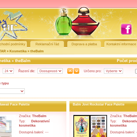
chodní podmínky
Reklamační řád
Doprava a platba
Kontaktní informace
STAR
»
Kosmetika
»
theBalm
etika
»
theBalm
Počet pro
:
Řazení dle:
Určeno pro:
e typu
awaii Face Palette
Balm Jovi Rockstar Face Palette
Značka:
TheBalm
Značka:
TheBal
Typ:
Dekorativní
Typ:
Dekorati
kosmetika
kosmetika
Dostupná balení: ---
Dostupná balení: -