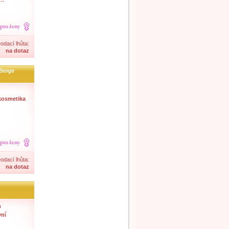
--
odací lhůta:
na dotaz
 Beige
kosmetika
odací lhůta:
na dotaz
m
vní