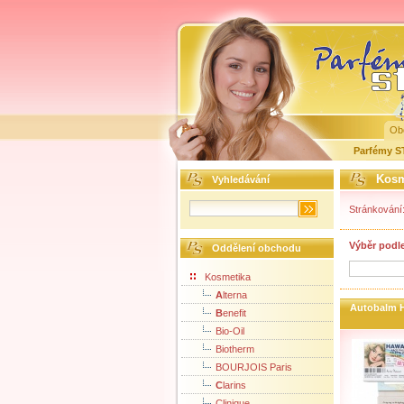
Ob
Parfémy 
Kosm
Vyhledávání
Stránkování
Výběr podl
Oddělení obchodu
Kosmetika
A
lterna
Autobalm H
B
enefit
Bio-Oil
Biotherm
BOURJOIS Paris
C
larins
Clinique