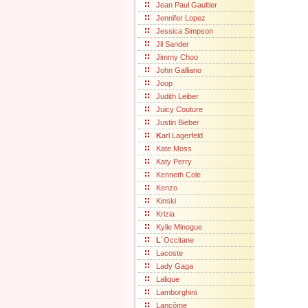
Jean Paul Gaultier
Jennifer Lopez
Jessica Simpson
Jil Sander
Jimmy Choo
John Galliano
Joop
Judith Leiber
Juicy Couture
Justin Bieber
K
arl Lagerfeld
Kate Moss
Katy Perry
Kenneth Cole
Kenzo
Kinski
Krizia
Kylie Minogue
L
´Occitane
Lacoste
Lady Gaga
Lalique
Lamborghini
Lancôme