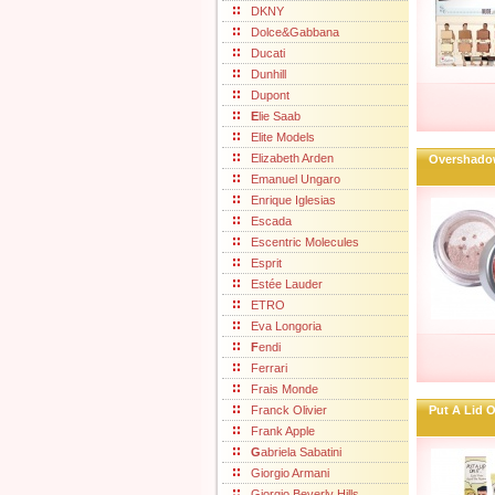
DKNY
Dolce&Gabbana
Ducati
Dunhill
Dupont
E
lie Saab
Elite Models
Elizabeth Arden
Overshadow
Emanuel Ungaro
Enrique Iglesias
Escada
Escentric Molecules
Esprit
Estée Lauder
ETRO
Eva Longoria
F
endi
Ferrari
Frais Monde
Franck Olivier
Put A Lid O
Frank Apple
G
abriela Sabatini
Giorgio Armani
Giorgio Beverly Hills