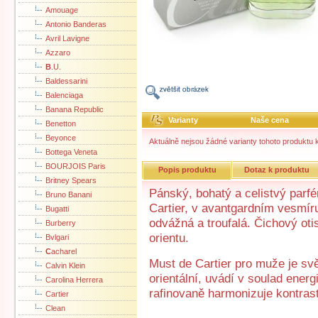
Amouage
Antonio Banderas
Avril Lavigne
Azzaro
B
.U.
Baldessarini
Balenciaga
Banana Republic
Varianty
Naše cena
Benetton
Beyonce
Aktuálně nejsou žádné varianty tohoto produktu k
Bottega Veneta
BOURJOIS Paris
Popis produktu
Dotaz k produktu
Britney Spears
Pánský, bohatý a celistvý parf
Bruno Banani
Cartier, v avantgardním vesmíru
Bugatti
odvážná a troufalá. Čichový ot
Burberry
orientu.
Bvlgari
C
acharel
Must de Cartier pro muže je svěž
Calvin Klein
orientální, uvádí v soulad energ
Carolina Herrera
rafinovaně harmonizuje kontras
Cartier
Clean