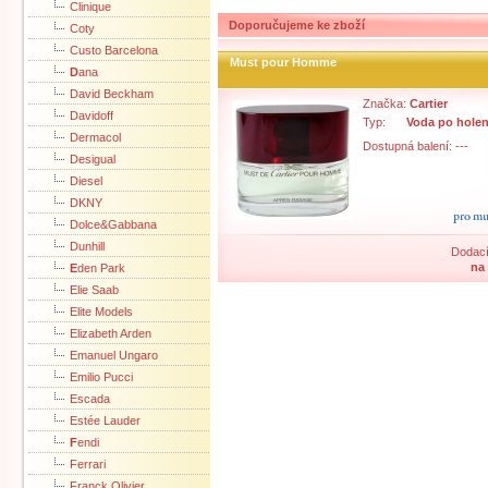
Clinique
Doporučujeme ke zboží
Coty
Custo Barcelona
Must pour Homme
D
ana
David Beckham
Značka:
Cartier
Davidoff
Typ:
Voda po holen
Dermacol
Dostupná balení: ---
Desigual
Diesel
DKNY
Dolce&Gabbana
Dunhill
Dodací
na
E
den Park
Elie Saab
Elite Models
Elizabeth Arden
Emanuel Ungaro
Emilio Pucci
Escada
Estée Lauder
F
endi
Ferrari
Franck Olivier