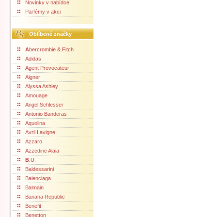
Novinky v nabídce
Parfémy v akci
Oblíbené značky
A
bercrombie & Fitch
Adidas
Agent Provocateur
Aigner
Alyssa Ashley
Amouage
Angel Schlesser
Antonio Banderas
Aquolina
Avril Lavigne
Azzaro
Azzedine Alaia
B
.U.
Baldessarini
Balenciaga
Balmain
Banana Republic
Benefit
Benetton