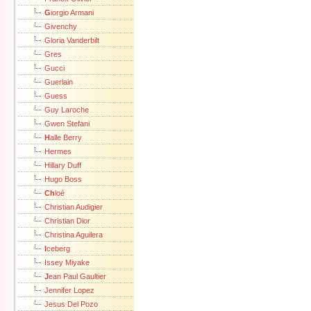
G
iorgio Armani
Givenchy
Gloria Vanderbilt
Gres
Gucci
Guerlain
Guess
Guy Laroche
Gwen Stefani
H
alle Berry
Hermes
Hillary Duff
Hugo Boss
Ch
loé
Christian Audigier
Christian Dior
Christina Aguilera
I
ceberg
Issey Miyake
J
ean Paul Gaultier
Jennifer Lopez
Jesus Del Pozo