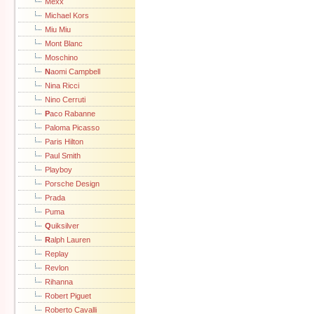
Mexx
Michael Kors
Miu Miu
Mont Blanc
Moschino
N
aomi Campbell
Nina Ricci
Nino Cerruti
P
aco Rabanne
Paloma Picasso
Paris Hilton
Paul Smith
Playboy
Porsche Design
Prada
Puma
Q
uiksilver
R
alph Lauren
Replay
Revlon
Rihanna
Robert Piguet
Roberto Cavalli