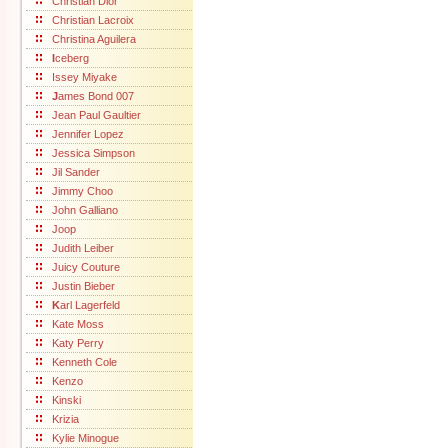
Christian Dior
Christian Lacroix
Christina Aguilera
I
ceberg
Issey Miyake
J
ames Bond 007
Jean Paul Gaultier
Jennifer Lopez
Jessica Simpson
Jil Sander
Jimmy Choo
John Galliano
Joop
Judith Leiber
Juicy Couture
Justin Bieber
K
arl Lagerfeld
Kate Moss
Katy Perry
Kenneth Cole
Kenzo
Kinski
Krizia
Kylie Minogue