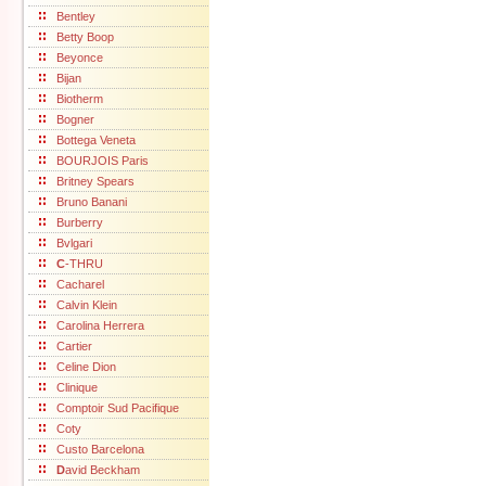
Bentley
Betty Boop
Beyonce
Bijan
Biotherm
Bogner
Bottega Veneta
BOURJOIS Paris
Britney Spears
Bruno Banani
Burberry
Bvlgari
C
-THRU
Cacharel
Calvin Klein
Carolina Herrera
Cartier
Celine Dion
Clinique
Comptoir Sud Pacifique
Coty
Custo Barcelona
D
avid Beckham