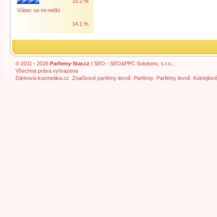
15.2 %
Vůbec se mi nelíbí
14.1 %
© 2011 - 2026
Parfemy-Star.cz
|
SEO
- SEO&PPC Solutions, s.r.o.,
Všechna práva vyhrazena
Dárková-kosmetika.cz
Značkové parfémy levně
Parfémy
Parfémy levně
Koktejlov