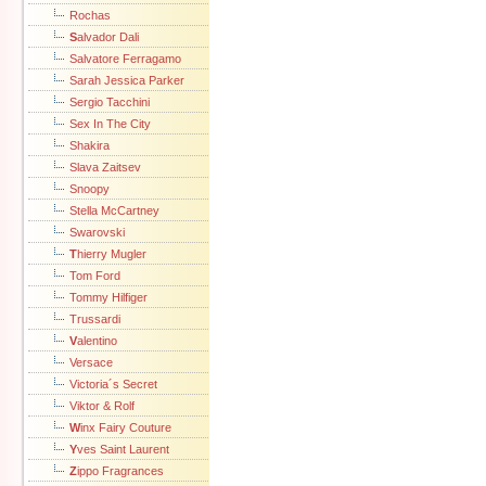
Rochas
S
alvador Dali
Salvatore Ferragamo
Sarah Jessica Parker
Sergio Tacchini
Sex In The City
Shakira
Slava Zaitsev
Snoopy
Stella McCartney
Swarovski
T
hierry Mugler
Tom Ford
Tommy Hilfiger
Trussardi
V
alentino
Versace
Victoria´s Secret
Viktor & Rolf
W
inx Fairy Couture
Y
ves Saint Laurent
Z
ippo Fragrances