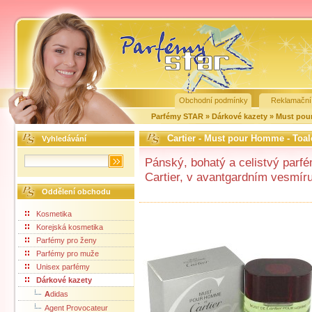
Obchodní podmínky
Reklamační
Parfémy STAR
»
Dárkové kazety
»
Must po
Cartier - Must pour Homme - Toal
Vyhledávání
Pánský, bohatý a celistvý parf
Cartier, v avantgardním vesmíru 
Oddělení obchodu
Kosmetika
Korejská kosmetika
Parfémy pro ženy
Parfémy pro muže
Unisex parfémy
Dárkové kazety
A
didas
Agent Provocateur