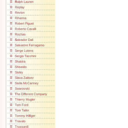
R
alph Lauren
Replay
Revlon
Rihanna
Robert Piguet
Roberto Cavalli
Rochas
S
alvador Dali
Salvatore Ferragamo
Serge Lutens
Sergio Tacchini
Shakira
Shiseido
Sisley
Slava Zaitsev
Stella McCartney
Swarovski
T
he Different Company
Thierry Mugler
Tom Ford
Tom Tailor
Tommy Hilfiger
Travalo
Trussardi