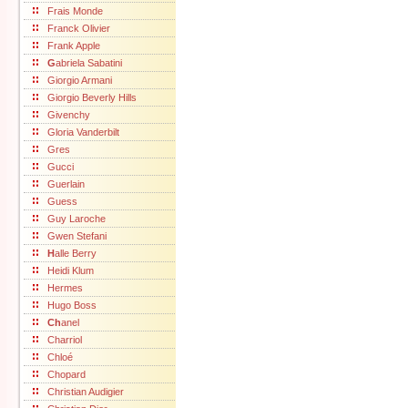
Frais Monde
Franck Olivier
Frank Apple
G
abriela Sabatini
Giorgio Armani
Giorgio Beverly Hills
Givenchy
Gloria Vanderbilt
Gres
Gucci
Guerlain
Guess
Guy Laroche
Gwen Stefani
H
alle Berry
Heidi Klum
Hermes
Hugo Boss
Ch
anel
Charriol
Chloé
Chopard
Christian Audigier