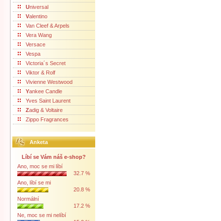
U
niversal
V
alentino
Van Cleef & Arpels
Vera Wang
Versace
Vespa
Victoria´s Secret
Viktor & Rolf
Vivienne Westwood
Y
ankee Candle
Yves Saint Laurent
Z
adig & Voltaire
Zippo Fragrances
Anketa
Líbí se Vám náš e-shop?
Ano, moc se mi líbí
32.7 %
Ano, líbí se mi
20.8 %
Normální
17.2 %
Ne, moc se mi nelíbí