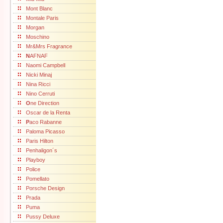
Mont Blanc
Montale Paris
Morgan
Moschino
Mr&Mrs Fragrance
N
AFNAF
Naomi Campbell
Nicki Minaj
Nina Ricci
Nino Cerruti
O
ne Direction
Oscar de la Renta
P
aco Rabanne
Paloma Picasso
Paris Hilton
Penhaligon´s
Playboy
Police
Pomellato
Porsche Design
Prada
Puma
Pussy Deluxe