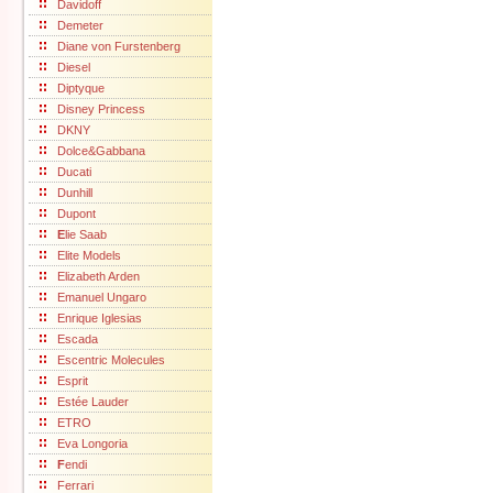
Davidoff
Demeter
Diane von Furstenberg
Diesel
Diptyque
Disney Princess
DKNY
Dolce&Gabbana
Ducati
Dunhill
Dupont
E
lie Saab
Elite Models
Elizabeth Arden
Emanuel Ungaro
Enrique Iglesias
Escada
Escentric Molecules
Esprit
Estée Lauder
ETRO
Eva Longoria
F
endi
Ferrari