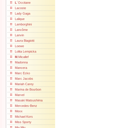
L
´Occitane
Lacoste
Lady Gaga
Lalique
Lamborghini
Lancôme
Lanvin
Laura Biagiotti
Loewe
Lolita Lempicka
M
.Micallef
Madonna
Mancera
Marc Ecko
Marc Jacobs
Mariah Carey
Marina de Bourbon
Marvel
Masaki Matsushima
Mercedes-Benz
Mexx
Michael Kors
Miss Sporty
Miu Miu