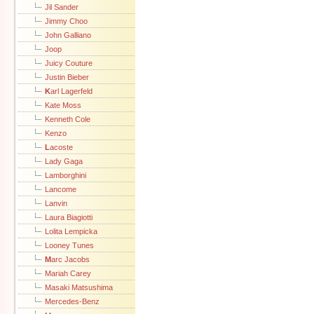
Jil Sander
Jimmy Choo
John Galliano
Joop
Juicy Couture
Justin Bieber
K
arl Lagerfeld
Kate Moss
Kenneth Cole
Kenzo
L
acoste
Lady Gaga
Lamborghini
Lancome
Lanvin
Laura Biagiotti
Lolita Lempicka
Looney Tunes
M
arc Jacobs
Mariah Carey
Masaki Matsushima
Mercedes-Benz