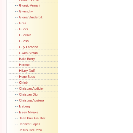
G
iorgio Armani
Givenchy
Gloria Vanderbilt
Gres
Gucci
Guerlain
Guess
Guy Laroche
Gwen Stefani
H
alle Berry
Hermes
Hillary Duff
Hugo Boss
Ch
loé
Christian Audigier
Christian Dior
Christina Aguilera
I
ceberg
Issey Miyake
J
ean Paul Gaultier
Jennifer Lopez
Jesus Del Pozo