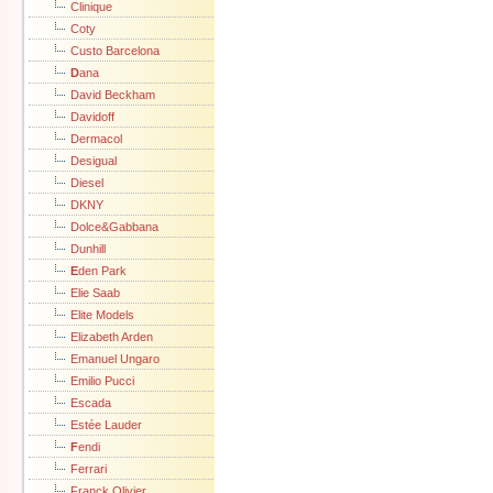
Clinique
Coty
Custo Barcelona
D
ana
David Beckham
Davidoff
Dermacol
Desigual
Diesel
DKNY
Dolce&Gabbana
Dunhill
E
den Park
Elie Saab
Elite Models
Elizabeth Arden
Emanuel Ungaro
Emilio Pucci
Escada
Estée Lauder
F
endi
Ferrari
Franck Olivier