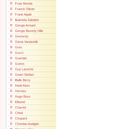
Frais Monde
Franck Olivier
Frank Apple
G
abriela Sabatini
Giorgio Armani
Giorgio Beverly Hills
Givenchy
Gloria Vanderbilt
Gres
Gucci
Guerlain
Guess
Guy Laroche
Gwen Stefani
H
alle Berry
Heidi Klum
Hermes
Hugo Boss
Ch
anel
Charriol
Chloé
Chopard
Christian Audigier