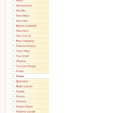
Mexx
Michael Kors
Miu Miu
Mont Blanc
Moschino
N
aomi Campbell
Nina Ricci
Nino Cerruti
P
aco Rabanne
Paloma Picasso
Paris Hilton
Paul Smith
Playboy
Porsche Design
Prada
Puma
Q
uiksilver
R
alph Lauren
Replay
Revlon
Rihanna
Robert Piguet
Roberto Cavalli