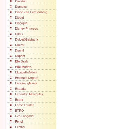
Davidoff
Demeter
Diane von Furstenberg
Diesel
Diptyque
Disney Princess
DKNY
Dolce&Gabbana
Ducati
Dunhill
Dupont
E
lie Saab
Elite Models
Elizabeth Arden
Emanuel Ungaro
Enrique Iglesias
Escada
Escentric Molecules
Esprit
Estée Lauder
ETRO
Eva Longoria
F
endi
Ferrari