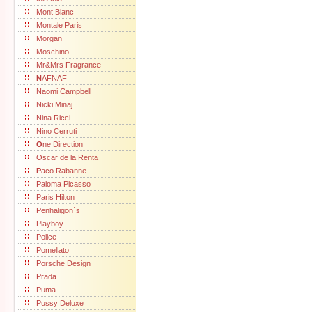
Mont Blanc
Montale Paris
Morgan
Moschino
Mr&Mrs Fragrance
N
AFNAF
Naomi Campbell
Nicki Minaj
Nina Ricci
Nino Cerruti
O
ne Direction
Oscar de la Renta
P
aco Rabanne
Paloma Picasso
Paris Hilton
Penhaligon´s
Playboy
Police
Pomellato
Porsche Design
Prada
Puma
Pussy Deluxe