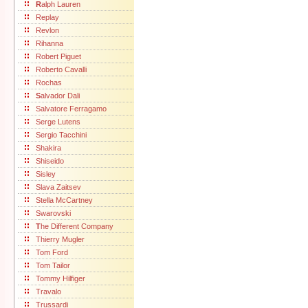
R
alph Lauren
Replay
Revlon
Rihanna
Robert Piguet
Roberto Cavalli
Rochas
S
alvador Dali
Salvatore Ferragamo
Serge Lutens
Sergio Tacchini
Shakira
Shiseido
Sisley
Slava Zaitsev
Stella McCartney
Swarovski
T
he Different Company
Thierry Mugler
Tom Ford
Tom Tailor
Tommy Hilfiger
Travalo
Trussardi