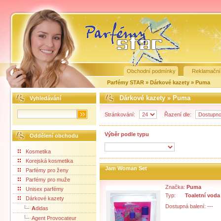
Obchodní podmínky
Reklamační
Parfémy STAR
»
Dárkové kazety
»
Puma
Dárkové kazety
»
Puma
Vyhledávání
Stránkování:
Řazení dle:
Výběr podle typu
Oddělení obchodu
Kosmetika
Korejská kosmetika
Jam Woman Set
Parfémy pro ženy
Parfémy pro muže
Značka:
Puma
Unisex parfémy
Typ:
Toaletní voda
Dárkové kazety
Dostupná balení: ---
A
didas
Agent Provocateur