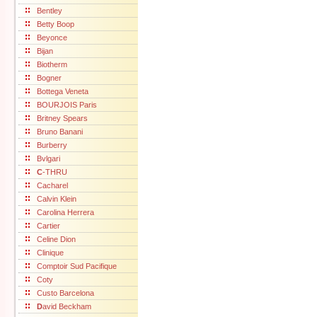
Bentley
Betty Boop
Beyonce
Bijan
Biotherm
Bogner
Bottega Veneta
BOURJOIS Paris
Britney Spears
Bruno Banani
Burberry
Bvlgari
C
-THRU
Cacharel
Calvin Klein
Carolina Herrera
Cartier
Celine Dion
Clinique
Comptoir Sud Pacifique
Coty
Custo Barcelona
D
avid Beckham