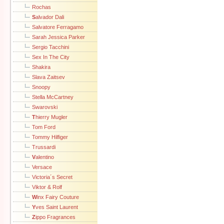
Rochas
S
alvador Dali
Salvatore Ferragamo
Sarah Jessica Parker
Sergio Tacchini
Sex In The City
Shakira
Slava Zaitsev
Snoopy
Stella McCartney
Swarovski
T
hierry Mugler
Tom Ford
Tommy Hilfiger
Trussardi
V
alentino
Versace
Victoria´s Secret
Viktor & Rolf
W
inx Fairy Couture
Y
ves Saint Laurent
Z
ippo Fragrances