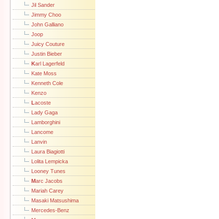
Jil Sander
Jimmy Choo
John Galliano
Joop
Juicy Couture
Justin Bieber
K
arl Lagerfeld
Kate Moss
Kenneth Cole
Kenzo
L
acoste
Lady Gaga
Lamborghini
Lancome
Lanvin
Laura Biagiotti
Lolita Lempicka
Looney Tunes
M
arc Jacobs
Mariah Carey
Masaki Matsushima
Mercedes-Benz