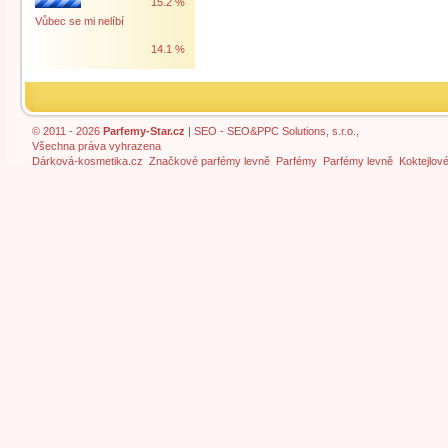
15.2 %
Vůbec se mi nelíbí
14.1 %
© 2011 - 2026
Parfemy-Star.cz
|
SEO
- SEO&PPC Solutions, s.r.o.,
Všechna práva vyhrazena
Dárková-kosmetika.cz
Značkové parfémy levně
Parfémy
Parfémy levně
Koktejlov