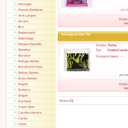
Amouage
Antonio Banderas
Avril Lavigne
Dodací
Azzaro
na
B
.U.
Baldessarini
Animagical Man Set
Balenciaga
Banana Republic
Značka:
Puma
Benetton
Typ:
Toaletní voda
Beyonce
Dostupná balení: ---
Bottega Veneta
BOURJOIS Paris
Britney Spears
Bruno Banani
Bugatti
Dodací
na
Burberry
Bvlgari
Strana
1/1
C
acharel
Calvin Klein
Carolina Herrera
Cartier
Clean