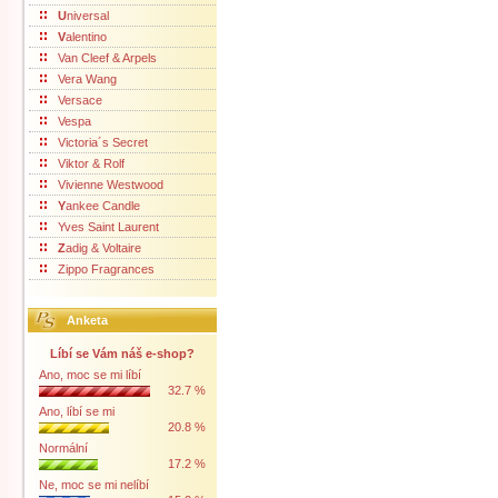
U
niversal
V
alentino
Van Cleef & Arpels
Vera Wang
Versace
Vespa
Victoria´s Secret
Viktor & Rolf
Vivienne Westwood
Y
ankee Candle
Yves Saint Laurent
Z
adig & Voltaire
Zippo Fragrances
Anketa
Líbí se Vám náš e-shop?
Ano, moc se mi líbí
32.7 %
Ano, líbí se mi
20.8 %
Normální
17.2 %
Ne, moc se mi nelíbí