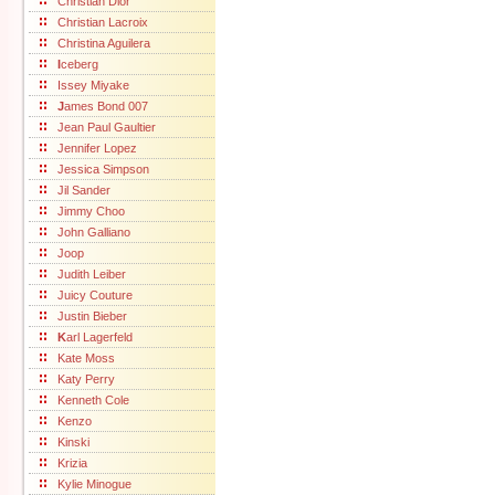
Christian Dior
Christian Lacroix
Christina Aguilera
I
ceberg
Issey Miyake
J
ames Bond 007
Jean Paul Gaultier
Jennifer Lopez
Jessica Simpson
Jil Sander
Jimmy Choo
John Galliano
Joop
Judith Leiber
Juicy Couture
Justin Bieber
K
arl Lagerfeld
Kate Moss
Katy Perry
Kenneth Cole
Kenzo
Kinski
Krizia
Kylie Minogue