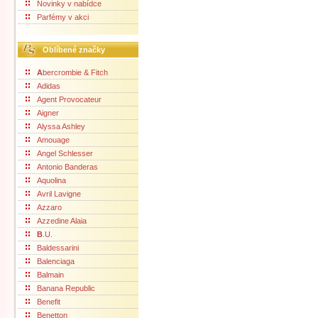
Novinky v nabídce
Parfémy v akci
Oblíbené značky
A
bercrombie & Fitch
Adidas
Agent Provocateur
Aigner
Alyssa Ashley
Amouage
Angel Schlesser
Antonio Banderas
Aquolina
Avril Lavigne
Azzaro
Azzedine Alaia
B
.U.
Baldessarini
Balenciaga
Balmain
Banana Republic
Benefit
Benetton