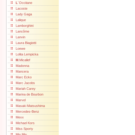
L
´Occitane
Lacoste
Lady Gaga
Lalique
Lamborghini
Lancôme
Lanvin
Laura Biagiotti
Loewe
Lolita Lempicka
M
.Micallef
Madonna
Mancera
Marc Ecko
Marc Jacobs
Mariah Carey
Marina de Bourbon
Marvel
Masaki Matsushima
Mercedes-Benz
Mexx
Michael Kors
Miss Sporty
Miu Miu