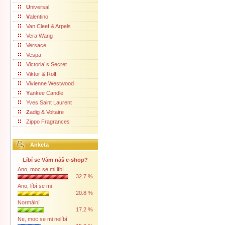
U
niversal
V
alentino
Van Cleef & Arpels
Vera Wang
Versace
Vespa
Victoria´s Secret
Viktor & Rolf
Vivienne Westwood
Y
ankee Candle
Yves Saint Laurent
Z
adig & Voltaire
Zippo Fragrances
Anketa
Líbí se Vám náš e-shop?
Ano, moc se mi líbí
32.7 %
Ano, líbí se mi
20.8 %
Normální
17.2 %
Ne, moc se mi nelíbí