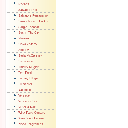
Rochas
S
alvador Dali
Salvatore Ferragamo
Sarah Jessica Parker
Sergio Tacchini
Sex In The City
Shakira
Slava Zaitsev
Snoopy
Stella McCartney
Swarovski
T
hierry Mugler
Tom Ford
Tommy Hilfiger
Trussardi
V
alentino
Versace
Victoria´s Secret
Viktor & Rolf
W
inx Fairy Couture
Y
ves Saint Laurent
Z
ippo Fragrances