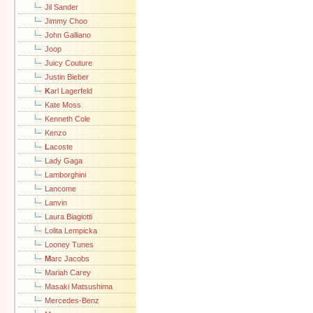
Jil Sander
Jimmy Choo
John Galliano
Joop
Juicy Couture
Justin Bieber
K
arl Lagerfeld
Kate Moss
Kenneth Cole
Kenzo
L
acoste
Lady Gaga
Lamborghini
Lancome
Lanvin
Laura Biagiotti
Lolita Lempicka
Looney Tunes
M
arc Jacobs
Mariah Carey
Masaki Matsushima
Mercedes-Benz