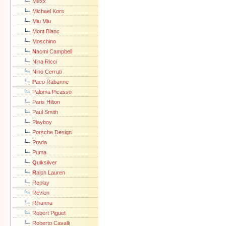
Mexx
Michael Kors
Miu Miu
Mont Blanc
Moschino
N
aomi Campbell
Nina Ricci
Nino Cerruti
P
aco Rabanne
Paloma Picasso
Paris Hilton
Paul Smith
Playboy
Porsche Design
Prada
Puma
Q
uiksilver
R
alph Lauren
Replay
Revlon
Rihanna
Robert Piguet
Roberto Cavalli