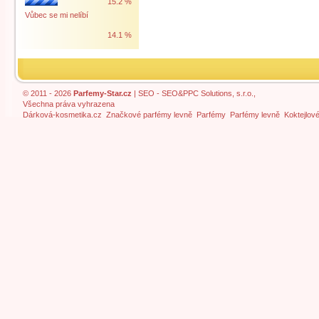
15.2 %
Vůbec se mi nelíbí
14.1 %
© 2011 - 2026
Parfemy-Star.cz
|
SEO
- SEO&PPC Solutions, s.r.o.,
Všechna práva vyhrazena
Dárková-kosmetika.cz
Značkové parfémy levně
Parfémy
Parfémy levně
Koktejlov