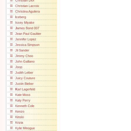
Christian Dior
Christian Lacroix
Christina Aguilera
I
ceberg
Issey Miyake
J
ames Bond 007
Jean Paul Gaultier
Jennifer Lopez
Jessica Simpson
Jil Sander
Jimmy Choo
John Galliano
Joop
Judith Leiber
Juicy Couture
Justin Bieber
K
arl Lagerfeld
Kate Moss
Katy Perry
Kenneth Cole
Kenzo
Kinski
Krizia
Kylie Minogue