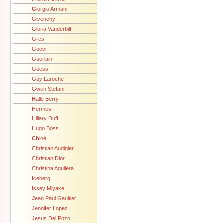
G
iorgio Armani
Givenchy
Gloria Vanderbilt
Gres
Gucci
Guerlain
Guess
Guy Laroche
Gwen Stefani
H
alle Berry
Hermes
Hillary Duff
Hugo Boss
Ch
loé
Christian Audigier
Christian Dior
Christina Aguilera
I
ceberg
Issey Miyake
J
ean Paul Gaultier
Jennifer Lopez
Jesus Del Pozo