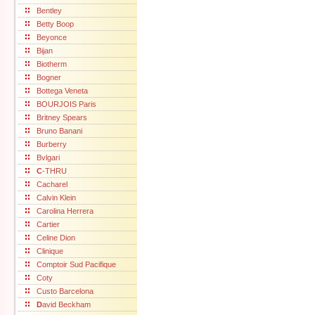
Bentley
Betty Boop
Beyonce
Bijan
Biotherm
Bogner
Bottega Veneta
BOURJOIS Paris
Britney Spears
Bruno Banani
Burberry
Bvlgari
C
-THRU
Cacharel
Calvin Klein
Carolina Herrera
Cartier
Celine Dion
Clinique
Comptoir Sud Pacifique
Coty
Custo Barcelona
D
avid Beckham