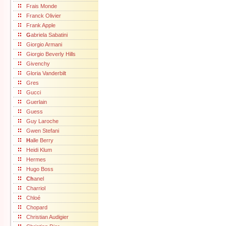
Frais Monde
Franck Olivier
Frank Apple
G
abriela Sabatini
Giorgio Armani
Giorgio Beverly Hills
Givenchy
Gloria Vanderbilt
Gres
Gucci
Guerlain
Guess
Guy Laroche
Gwen Stefani
H
alle Berry
Heidi Klum
Hermes
Hugo Boss
Ch
anel
Charriol
Chloé
Chopard
Christian Audigier