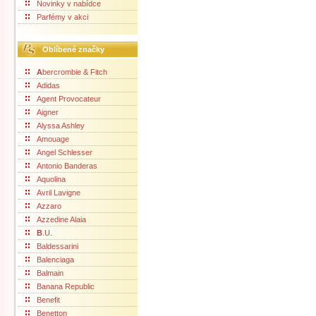
Novinky v nabídce
Parfémy v akci
Oblíbené značky
A
bercrombie & Fitch
Adidas
Agent Provocateur
Aigner
Alyssa Ashley
Amouage
Angel Schlesser
Antonio Banderas
Aquolina
Avril Lavigne
Azzaro
Azzedine Alaia
B
.U.
Baldessarini
Balenciaga
Balmain
Banana Republic
Benefit
Benetton