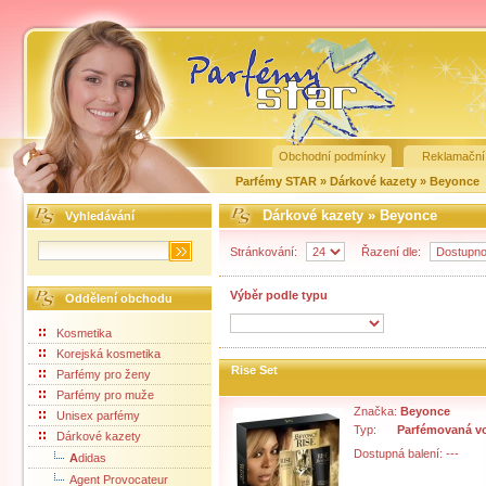
Obchodní podmínky
Reklamační
Parfémy STAR
»
Dárkové kazety
»
Beyonce
Dárkové kazety
»
Beyonce
Vyhledávání
Stránkování:
Řazení dle:
Výběr podle typu
Oddělení obchodu
Kosmetika
Korejská kosmetika
Rise Set
Parfémy pro ženy
Parfémy pro muže
Značka:
Beyonce
Unisex parfémy
Typ:
Parfémovaná v
Dárkové kazety
Dostupná balení: ---
A
didas
Agent Provocateur