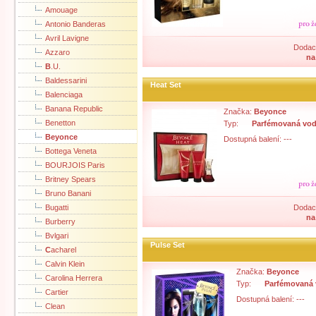
Amouage
Antonio Banderas
Avril Lavigne
Dodací
Azzaro
na
B
.U.
Baldessarini
Heat Set
Balenciaga
Banana Republic
Značka:
Beyonce
Benetton
Typ:
Parfémovaná vo
Beyonce
Dostupná balení: ---
Bottega Veneta
BOURJOIS Paris
Britney Spears
Bruno Banani
Bugatti
Dodací
na
Burberry
Bvlgari
Pulse Set
C
acharel
Calvin Klein
Značka:
Beyonce
Carolina Herrera
Typ:
Parfémovaná
Cartier
Dostupná balení: ---
Clean