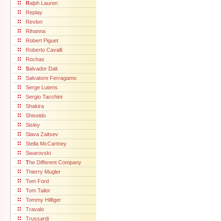
R
alph Lauren
Replay
Revlon
Rihanna
Robert Piguet
Roberto Cavalli
Rochas
S
alvador Dali
Salvatore Ferragamo
Serge Lutens
Sergio Tacchini
Shakira
Shiseido
Sisley
Slava Zaitsev
Stella McCartney
Swarovski
T
he Different Company
Thierry Mugler
Tom Ford
Tom Tailor
Tommy Hilfiger
Travalo
Trussardi