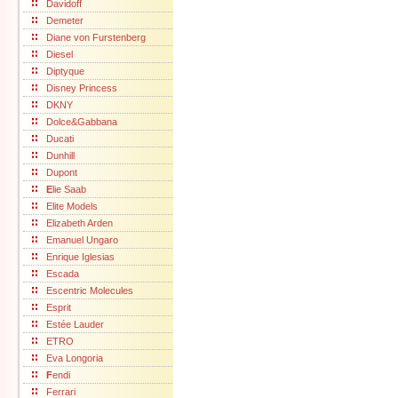
Davidoff
Demeter
Diane von Furstenberg
Diesel
Diptyque
Disney Princess
DKNY
Dolce&Gabbana
Ducati
Dunhill
Dupont
E
lie Saab
Elite Models
Elizabeth Arden
Emanuel Ungaro
Enrique Iglesias
Escada
Escentric Molecules
Esprit
Estée Lauder
ETRO
Eva Longoria
F
endi
Ferrari