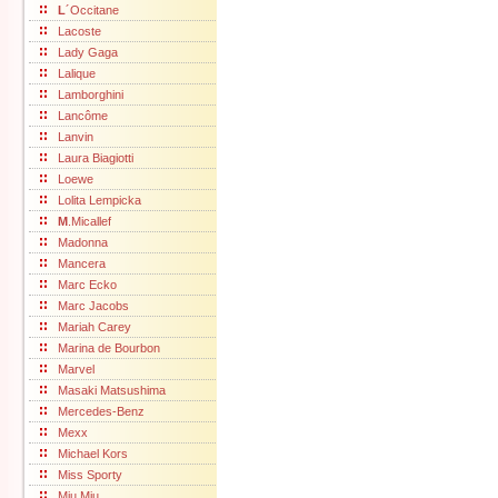
L
´Occitane
Lacoste
Lady Gaga
Lalique
Lamborghini
Lancôme
Lanvin
Laura Biagiotti
Loewe
Lolita Lempicka
M
.Micallef
Madonna
Mancera
Marc Ecko
Marc Jacobs
Mariah Carey
Marina de Bourbon
Marvel
Masaki Matsushima
Mercedes-Benz
Mexx
Michael Kors
Miss Sporty
Miu Miu