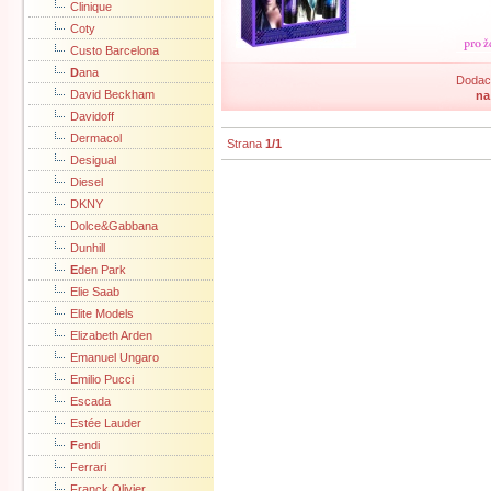
Clinique
Coty
Custo Barcelona
D
ana
Dodací
David Beckham
na
Davidoff
Dermacol
Strana
1/1
Desigual
Diesel
DKNY
Dolce&Gabbana
Dunhill
E
den Park
Elie Saab
Elite Models
Elizabeth Arden
Emanuel Ungaro
Emilio Pucci
Escada
Estée Lauder
F
endi
Ferrari
Franck Olivier