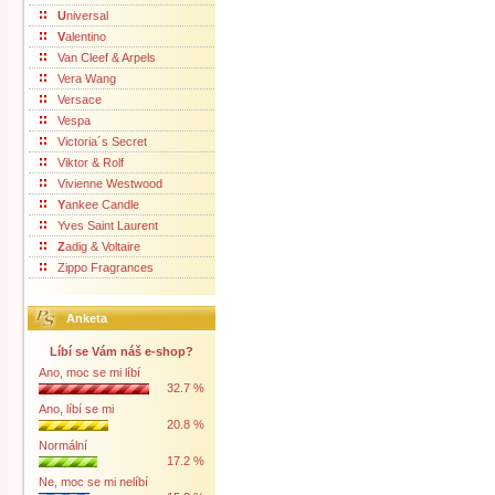
U
niversal
V
alentino
Van Cleef & Arpels
Vera Wang
Versace
Vespa
Victoria´s Secret
Viktor & Rolf
Vivienne Westwood
Y
ankee Candle
Yves Saint Laurent
Z
adig & Voltaire
Zippo Fragrances
Anketa
Líbí se Vám náš e-shop?
Ano, moc se mi líbí
32.7 %
Ano, líbí se mi
20.8 %
Normální
17.2 %
Ne, moc se mi nelíbí