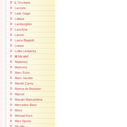
L
´Occitane
Lacoste
Lady Gaga
Lalique
Lamborghini
Lancôme
Lanvin
Laura Biagiotti
Loewe
Lolita Lempicka
M
.Micallef
Madonna
Mancera
Marc Ecko
Marc Jacobs
Mariah Carey
Marina de Bourbon
Marvel
Masaki Matsushima
Mercedes-Benz
Mexx
Michael Kors
Miss Sporty
Miu Miu