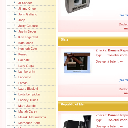
Jil Sander
Jimmy Choo
John Galliano
Joop
Dodací
Juicy Couture
na
Justin Bieber
K
arl Lagerfeld
Slate
Kate Moss
Kenneth Cole
Značka:
Banana Repu
Kenzo
Typ:
Toaletní voda
L
acoste
Dostupná balení: ---
Lady Gaga
Lamborghini
Lancome
Lanvin
Laura Biagiotti
Dodací
na
Lolita Lempicka
Looney Tunes
Republic of Men
M
arc Jacobs
Mariah Carey
Značka:
Banana Repu
Masaki Matsushima
Typ:
Toaletní voda
Mercedes-Benz
Dostupná balení: ---