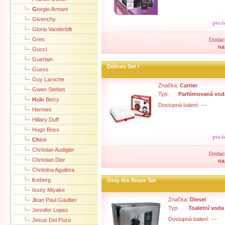
G
iorgio Armani
Givenchy
Gloria Vanderbilt
Gres
Dodací
na
Gucci
Guerlain
Délices Set I
Guess
Guy Laroche
Značka:
Cartier
Gwen Stefani
Typ:
Parfémovaná vod
H
alle Berry
Dostupná balení: ---
Hermes
Hillary Duff
Hugo Boss
Ch
loé
Christian Audigier
Dodací
Christian Dior
na
Christina Aguilera
I
ceberg
Only the Brave Set
Issey Miyake
Značka:
Diesel
J
ean Paul Gaultier
Typ:
Toaletní voda
Jennifer Lopez
Dostupná balení: ---
Jesus Del Pozo