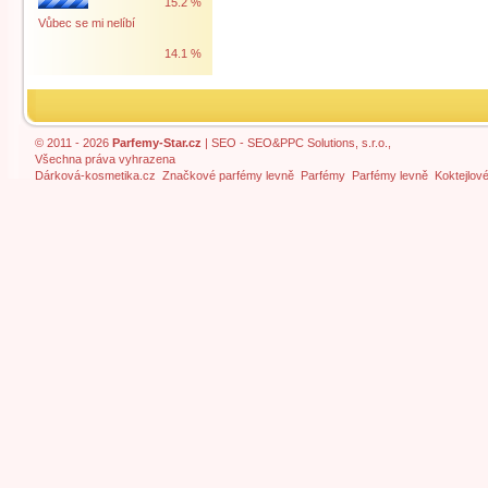
15.2 %
Vůbec se mi nelíbí
14.1 %
© 2011 - 2026
Parfemy-Star.cz
|
SEO
- SEO&PPC Solutions, s.r.o.,
Všechna práva vyhrazena
Dárková-kosmetika.cz
Značkové parfémy levně
Parfémy
Parfémy levně
Koktejlov