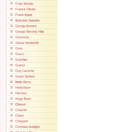
Frais Monde
Franck Olivier
Frank Apple
G
abriela Sabatini
Giorgio Armani
Giorgio Beverly Hills
Givenchy
Gloria Vanderbilt
Gres
Gucci
Guerlain
Guess
Guy Laroche
Gwen Stefani
H
alle Berry
Heidi Klum
Hermes
Hugo Boss
Ch
anel
Charriol
Chloé
Chopard
Christian Audigier