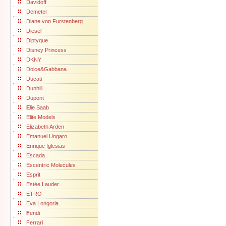
Davidoff
Demeter
Diane von Furstenberg
Diesel
Diptyque
Disney Princess
DKNY
Dolce&Gabbana
Ducati
Dunhill
Dupont
E
lie Saab
Elite Models
Elizabeth Arden
Emanuel Ungaro
Enrique Iglesias
Escada
Escentric Molecules
Esprit
Estée Lauder
ETRO
Eva Longoria
F
endi
Ferrari