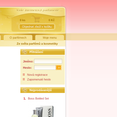
0 ks
0 Kč
O parfémech
Moje menu
Ze světa parfémů a kosmetiky
Přihlášení
Jméno:
Heslo:
Nová registrace
Zapomenuté heslo
Nejprodávanější
1.
Boss Bottled Set