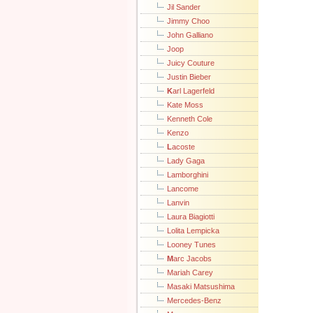
Jil Sander
Jimmy Choo
John Galliano
Joop
Juicy Couture
Justin Bieber
K
arl Lagerfeld
Kate Moss
Kenneth Cole
Kenzo
L
acoste
Lady Gaga
Lamborghini
Lancome
Lanvin
Laura Biagiotti
Lolita Lempicka
Looney Tunes
M
arc Jacobs
Mariah Carey
Masaki Matsushima
Mercedes-Benz