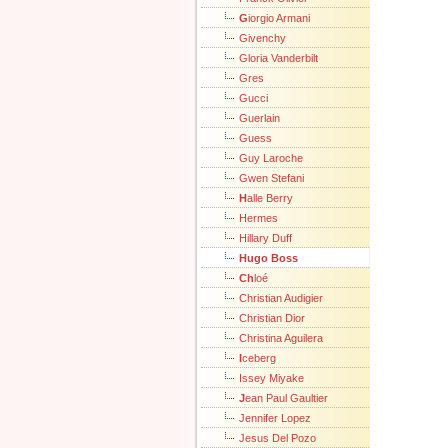
G
iorgio Armani
Givenchy
Gloria Vanderbilt
Gres
Gucci
Guerlain
Guess
Guy Laroche
Gwen Stefani
H
alle Berry
Hermes
Hillary Duff
Hugo Boss
Ch
loé
Christian Audigier
Christian Dior
Christina Aguilera
I
ceberg
Issey Miyake
J
ean Paul Gaultier
Jennifer Lopez
Jesus Del Pozo