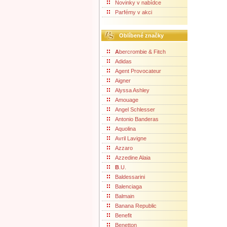
Novinky v nabídce
Parfémy v akci
Oblíbené značky
A
bercrombie & Fitch
Adidas
Agent Provocateur
Aigner
Alyssa Ashley
Amouage
Angel Schlesser
Antonio Banderas
Aquolina
Avril Lavigne
Azzaro
Azzedine Alaia
B
.U.
Baldessarini
Balenciaga
Balmain
Banana Republic
Benefit
Benetton