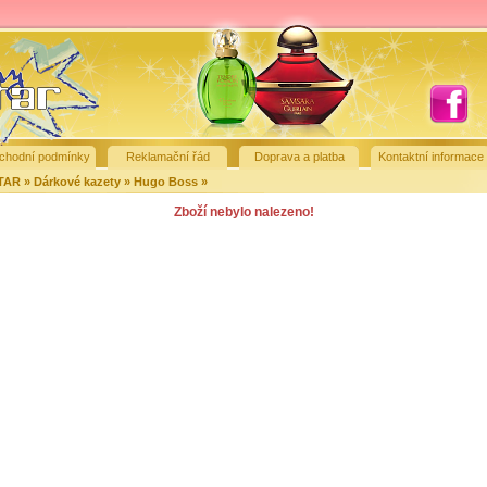
chodní podmínky
Reklamační řád
Doprava a platba
Kontaktní informace
STAR
»
Dárkové kazety
»
Hugo Boss
»
Zboží nebylo nalezeno!