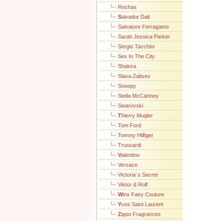
Rochas
S
alvador Dali
Salvatore Ferragamo
Sarah Jessica Parker
Sergio Tacchini
Sex In The City
Shakira
Slava Zaitsev
Snoopy
Stella McCartney
Swarovski
T
hierry Mugler
Tom Ford
Tommy Hilfiger
Trussardi
V
alentino
Versace
Victoria´s Secret
Viktor & Rolf
W
inx Fairy Couture
Y
ves Saint Laurent
Z
ippo Fragrances