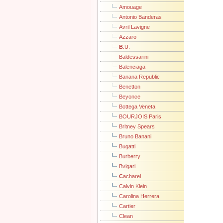
Amouage
Antonio Banderas
Avril Lavigne
Azzaro
B
.U.
Baldessarini
Balenciaga
Banana Republic
Benetton
Beyonce
Bottega Veneta
BOURJOIS Paris
Britney Spears
Bruno Banani
Bugatti
Burberry
Bvlgari
C
acharel
Calvin Klein
Carolina Herrera
Cartier
Clean