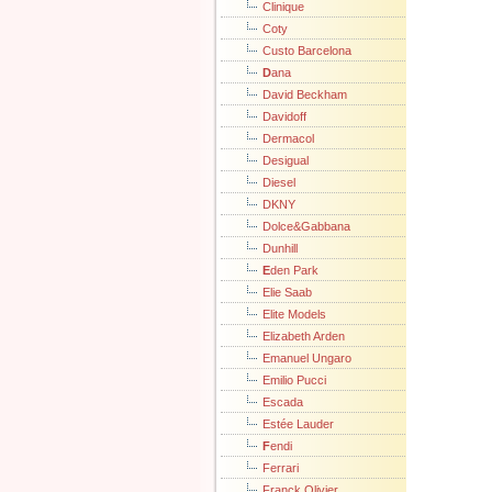
Clinique
Coty
Custo Barcelona
D
ana
David Beckham
Davidoff
Dermacol
Desigual
Diesel
DKNY
Dolce&Gabbana
Dunhill
E
den Park
Elie Saab
Elite Models
Elizabeth Arden
Emanuel Ungaro
Emilio Pucci
Escada
Estée Lauder
F
endi
Ferrari
Franck Olivier