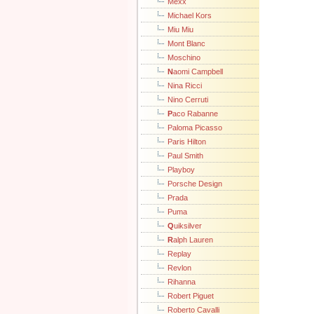
Mexx
Michael Kors
Miu Miu
Mont Blanc
Moschino
N
aomi Campbell
Nina Ricci
Nino Cerruti
P
aco Rabanne
Paloma Picasso
Paris Hilton
Paul Smith
Playboy
Porsche Design
Prada
Puma
Q
uiksilver
R
alph Lauren
Replay
Revlon
Rihanna
Robert Piguet
Roberto Cavalli