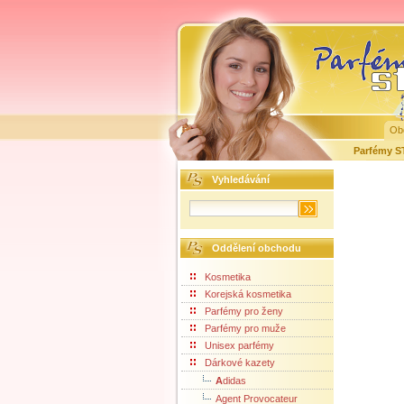
Ob
Parfémy 
Vyhledávání
Oddělení obchodu
Kosmetika
Korejská kosmetika
Parfémy pro ženy
Parfémy pro muže
Unisex parfémy
Dárkové kazety
A
didas
Agent Provocateur