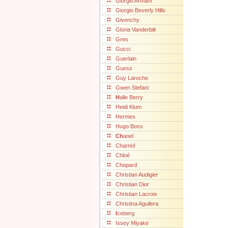
Giorgio Armani
Giorgio Beverly Hills
Givenchy
Gloria Vanderbilt
Gres
Gucci
Guerlain
Guess
Guy Laroche
Gwen Stefani
H
alle Berry
Heidi Klum
Hermes
Hugo Boss
Ch
anel
Charriol
Chloé
Chopard
Christian Audigier
Christian Dior
Christian Lacroix
Christina Aguilera
I
ceberg
Issey Miyake