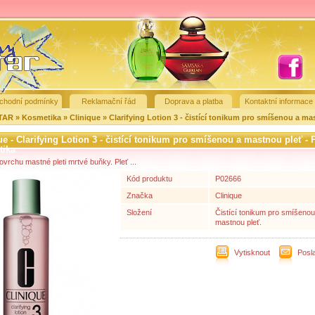
chodní podmínky
Reklamační řád
Doprava a platba
Kontaktní informace
STAR
»
Kosmetika
»
Clinique
»
Clarifying Lotion 3 - čistící tonikum pro smíšenou a ma
ue - Clarifying Lotion 3 - čistící tonikum pro smíšenou a mastnou pleť - 
tika
vrchu mastné pleti mrtvé buňky. Pleť ...
Kód produktu
P02666
Značka
Clinique
Složení
Čistící tonikum pro smíšenou
mastnou pleť.
Vytisknout
Posl