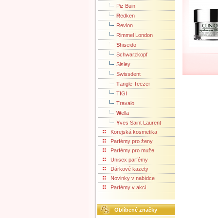
Piz Buin
R
edken
Revlon
Rimmel London
S
hiseido
Schwarzkopf
Sisley
Swissdent
T
angle Teezer
TIGI
Travalo
W
ella
Y
ves Saint Laurent
Korejská kosmetika
Parfémy pro ženy
Parfémy pro muže
Unisex parfémy
Dárkové kazety
Novinky v nabídce
Parfémy v akci
Oblíbené značky