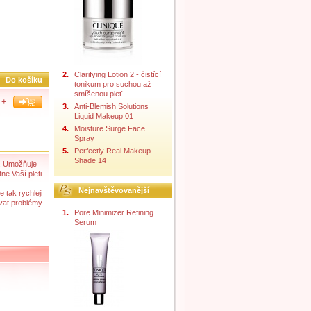
2.
Clarifying Lotion 2 - čistící
Do košíku
tonikum pro suchou až
smíšenou pleť
+
3.
Anti-Blemish Solutions
Liquid Makeup 01
4.
Moisture Surge Face
Spray
5.
Perfectly Real Makeup
Shade 14
á. Umožňuje
ne Vaší pleti
Nejnavštěvovanější
 tak rychleji
ovat problémy
1.
Pore Minimizer Refining
Serum