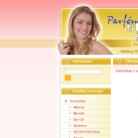
Ob
Parfémy 
Cliniq
Vyhledávání
kosme
Odstraňuje z po
Oddělení obchodu
Kosmetika
A
lterna
B
enefit
Bio-Oil
Biotherm
BOURJOIS Paris