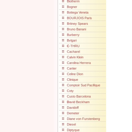
Biotherm
Bogner
Bottega Veneta
BOURJOIS Paris
Britney Spears
Bruno Banani
Burberry
Bvlgari
C
-THRU
Cacharel
Calvin Klein
Carolina Herrera
Cartier
Celine Dion
Clinique
Comptoir Sud Pacifique
Coty
Custo Barcelona
D
avid Beckham
Davidoff
Demeter
Diane von Furstenberg
Diesel
Diptyque