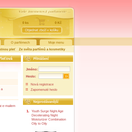
0 ks
0 Kč
O parfémech
Moje menu
stnou pleť
Ze světa parfémů a kosmetiky
Pleťová
Přihlášení
Jméno:
Heslo:
Nová registrace
 a
Zapomenuté heslo
Nejprodávanější
at e-mailem
1.
Youth Surge Night Age
Decelerating Night
Moisturizer Combination
Oily to Oily