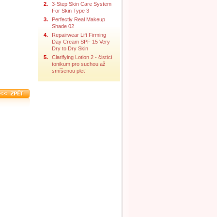
2.
3-Step Skin Care System
For Skin Type 3
3.
Perfectly Real Makeup
Shade 02
4.
Repairwear Lift Firming
Day Cream SPF 15 Very
Dry to Dry Skin
5.
Clarifying Lotion 2 - čistící
tonikum pro suchou až
smíšenou pleť