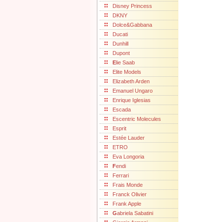
Disney Princess
DKNY
Dolce&Gabbana
Ducati
Dunhill
Dupont
E
lie Saab
Elite Models
Elizabeth Arden
Emanuel Ungaro
Enrique Iglesias
Escada
Escentric Molecules
Esprit
Estée Lauder
ETRO
Eva Longoria
F
endi
Ferrari
Frais Monde
Franck Olivier
Frank Apple
G
abriela Sabatini