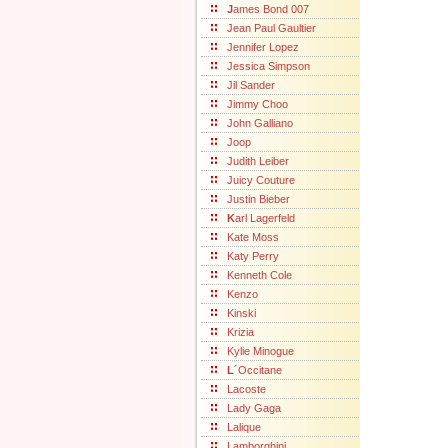
J
ames Bond 007
Jean Paul Gaultier
Jennifer Lopez
Jessica Simpson
Jil Sander
Jimmy Choo
John Galliano
Joop
Judith Leiber
Juicy Couture
Justin Bieber
K
arl Lagerfeld
Kate Moss
Katy Perry
Kenneth Cole
Kenzo
Kinski
Krizia
Kylie Minogue
L
´Occitane
Lacoste
Lady Gaga
Lalique
Lamborghini