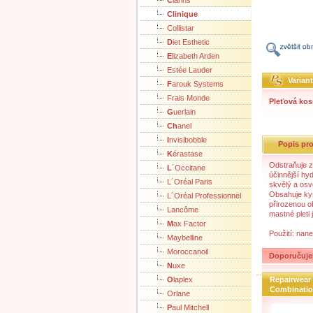
C
larins
Clinique
Collistar
D
iet Esthetic
E
lizabeth Arden
Estée Lauder
Varian
F
arouk Systems
Frais Monde
Pleťová kos
G
uerlain
Ch
anel
I
nvisibobble
Popis pr
K
érastase
Odstraňuje z
L
´Occitane
účinnější hyd
L´Oréal Paris
skvělý a osvě
Obsahuje kys
L´Oréal Professionnel
přirozenou o
Lancôme
mastné pleti
M
ax Factor
Použití: nane
Maybelline
Moroccanoil
Doporučuje
N
uxe
O
laplex
Repairwear 
Combination
Orlane
P
aul Mitchell