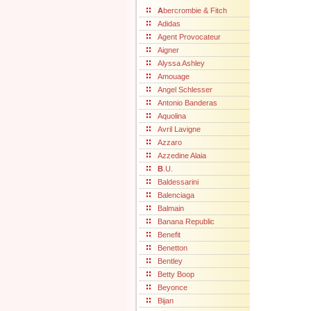
A
bercrombie & Fitch
Adidas
Agent Provocateur
Aigner
Alyssa Ashley
Amouage
Angel Schlesser
Antonio Banderas
Aquolina
Avril Lavigne
Azzaro
Azzedine Alaia
B
.U.
Baldessarini
Balenciaga
Balmain
Banana Republic
Benefit
Benetton
Bentley
Betty Boop
Beyonce
Bijan