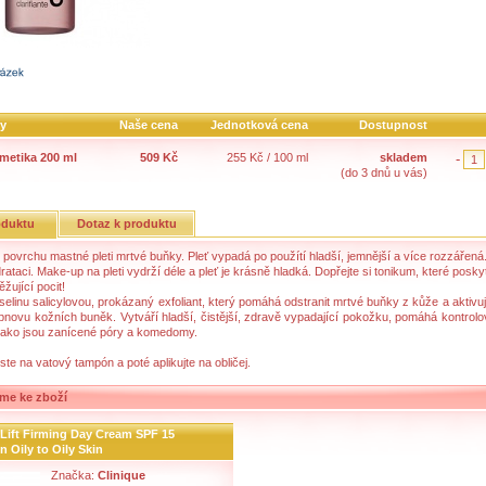
ty
Naše cena
Jednotková cena
Dostupnost
metika 200 ml
509 Kč
255 Kč / 100 ml
skladem
-
(do 3 dnů u vás)
oduktu
Dotaz k produktu
 povrchu mastné pleti mrtvé buňky. Pleť vypadá po použítí hladší, jemnější a více rozzářen
rataci. Make-up na pleti vydrží déle a pleť je krásně hladká. Dopřejte si tonikum, které poskyt
žující pocit!
elinu salicylovou, prokázaný exfoliant, který pomáhá odstranit mrtvé buňky z kůže a aktivuje
bnovu kožních buněk. Vytváří hladší, čistější, zdravě vypadající pokožku, pomáhá kontrol
 jako jsou zanícené póry a komedomy.
ste na vatový tampón a poté aplikujte na obličej.
me ke zboží
Lift Firming Day Cream SPF 15
 Oily to Oily Skin
Značka:
Clinique