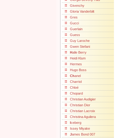
Givenchy
Gloria Vanderbilt
Gres
Gucci
Guerlain
Guess
Guy Laroche
Gwen Stefani
H
alle Berry
Heidi Klum
Hermes
Hugo Boss
Ch
anel
Charriol
Chloé
Chopard
Christian Audigier
Christian Dior
Christian Lacroix
Christina Aguilera
I
ceberg
Issey Miyake
J
ames Bond 007