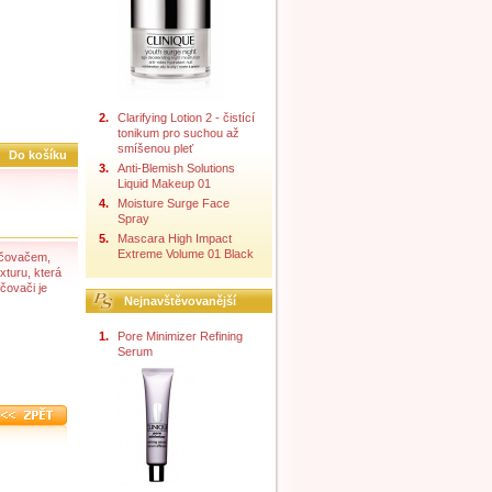
2.
Clarifying Lotion 2 - čistící
tonikum pro suchou až
smíšenou pleť
Do košíku
3.
Anti-Blemish Solutions
Liquid Makeup 01
4.
Moisture Surge Face
Spray
5.
Mascara High Impact
Extreme Volume 01 Black
ličovačem,
xturu, která
čovači je
Nejnavštěvovanější
1.
Pore Minimizer Refining
Serum