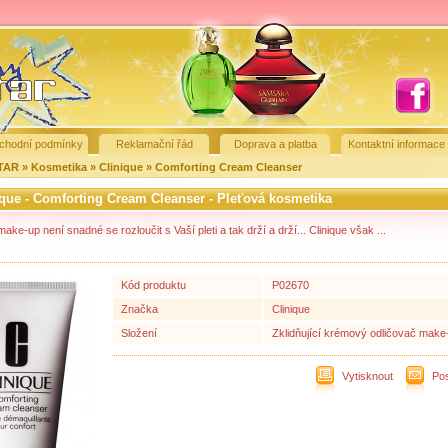
chodní podmínky
Reklamační řád
Doprava a platba
Kontaktní informace
STAR
»
Kosmetika
»
Clinique
»
Comforting Cream Cleanser
ique - Comforting Cream Cleanser - Pleťová kosmetika
ake-up není snadné se rozloučit s Vaší pleti a tak drží a drží... Clinique však ...
Kód produktu
P02670
Značka
Clinique
Složení
Zklidňující krémový odličovač make
Vytisknout
Pos