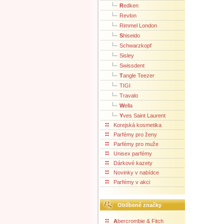
R
edken
Revlon
Rimmel London
S
hiseido
Schwarzkopf
Sisley
Swissdent
T
angle Teezer
TIGI
Travalo
W
ella
Y
ves Saint Laurent
Korejská kosmetika
Parfémy pro ženy
Parfémy pro muže
Unisex parfémy
Dárkové kazety
Novinky v nabídce
Parfémy v akci
Oblíbené značky
A
bercrombie & Fitch