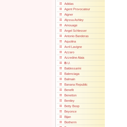
Adidas
Agent Provocateur
Aigner
Alyssa Ashley
Amouage
Angel Schlesser
Antonio Banderas
Aquolina
Avril Lavigne
Azzaro
Azzedine Alaia
B
.U.
Baldessarini
Balenciaga
Balmain
Banana Republic
Benefit
Benetton
Bentley
Betty Boop
Beyonce
Bijan
Biotherm