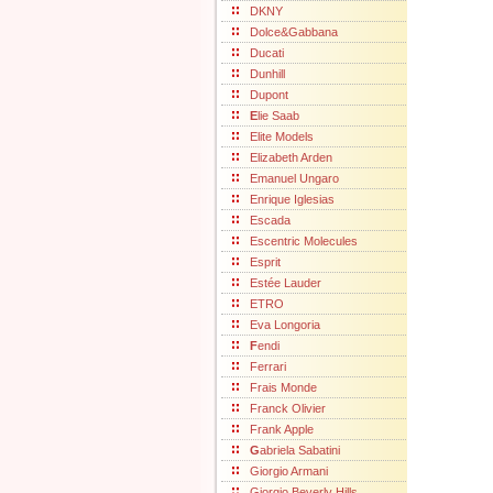
DKNY
Dolce&Gabbana
Ducati
Dunhill
Dupont
E
lie Saab
Elite Models
Elizabeth Arden
Emanuel Ungaro
Enrique Iglesias
Escada
Escentric Molecules
Esprit
Estée Lauder
ETRO
Eva Longoria
F
endi
Ferrari
Frais Monde
Franck Olivier
Frank Apple
G
abriela Sabatini
Giorgio Armani
Giorgio Beverly Hills