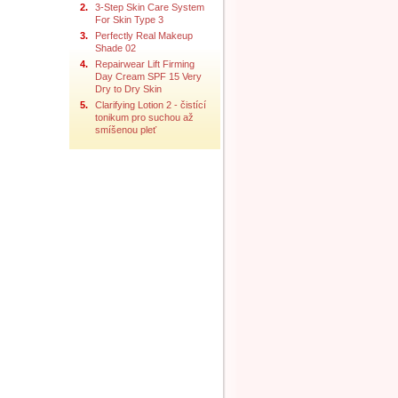
2.
3-Step Skin Care System
For Skin Type 3
3.
Perfectly Real Makeup
Shade 02
4.
Repairwear Lift Firming
Day Cream SPF 15 Very
Dry to Dry Skin
5.
Clarifying Lotion 2 - čistící
tonikum pro suchou až
smíšenou pleť