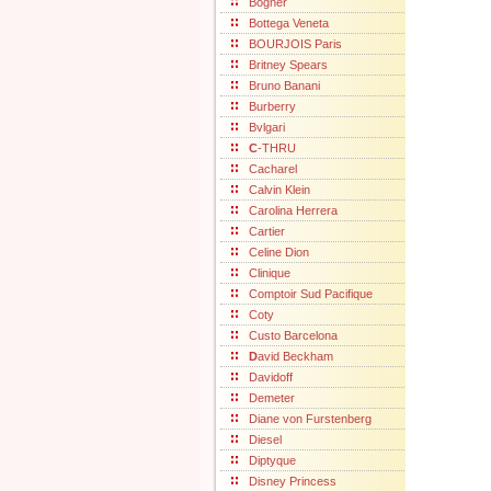
Bogner
Bottega Veneta
BOURJOIS Paris
Britney Spears
Bruno Banani
Burberry
Bvlgari
C
-THRU
Cacharel
Calvin Klein
Carolina Herrera
Cartier
Celine Dion
Clinique
Comptoir Sud Pacifique
Coty
Custo Barcelona
D
avid Beckham
Davidoff
Demeter
Diane von Furstenberg
Diesel
Diptyque
Disney Princess