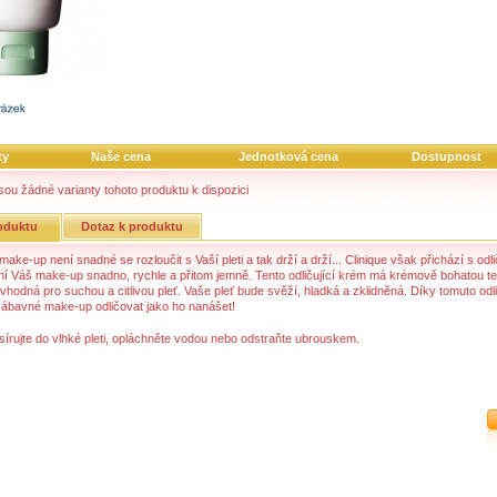
ty
Naše cena
Jednotková cena
Dostupnost
sou žádné varianty tohoto produktu k dispozici
oduktu
Dotaz k produktu
make-up není snadné se rozloučit s Vaší pleti a tak drží a drží... Clinique však přichází s od
ní Váš make-up snadno, rychle a přitom jemně. Tento odličující krém má krémově bohatou te
 vhodná pro suchou a citlivou pleť. Vaše pleť bude svěží, hladká a zklidněná. Díky tomuto odli
zábavné make-up odličovat jako ho nanášet!
sírujte do vlhké pleti, opláchněte vodou nebo odstraňte ubrouskem.