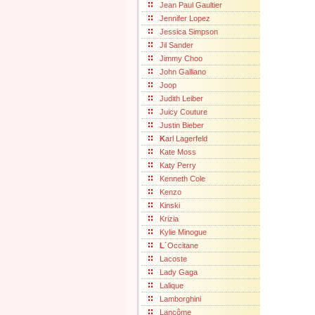
Jean Paul Gaultier
Jennifer Lopez
Jessica Simpson
Jil Sander
Jimmy Choo
John Galliano
Joop
Judith Leiber
Juicy Couture
Justin Bieber
K
arl Lagerfeld
Kate Moss
Katy Perry
Kenneth Cole
Kenzo
Kinski
Krizia
Kylie Minogue
L
´Occitane
Lacoste
Lady Gaga
Lalique
Lamborghini
Lancôme