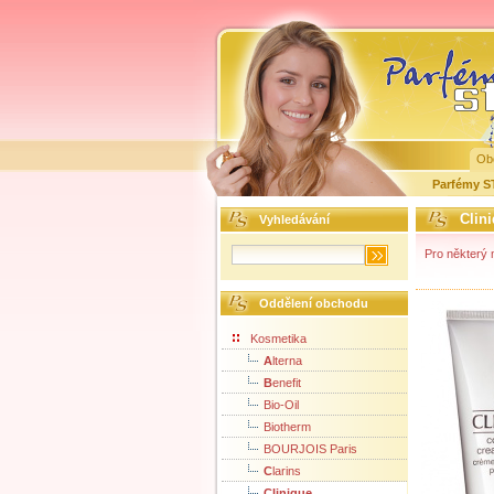
Ob
Parfémy 
Clin
Vyhledávání
Pro některý m
Oddělení obchodu
Kosmetika
A
lterna
B
enefit
Bio-Oil
Biotherm
BOURJOIS Paris
C
larins
Clinique