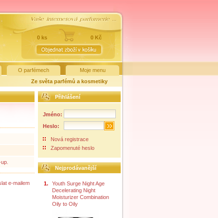
0 ks
0 Kč
O parfémech
Moje menu
Ze světa parfémů a kosmetiky
Přihlášení
Jméno:
Heslo:
Nová registrace
Zapomenuté heslo
-up.
Nejprodávanější
lat e-mailem
1.
Youth Surge Night Age
Decelerating Night
Moisturizer Combination
Oily to Oily