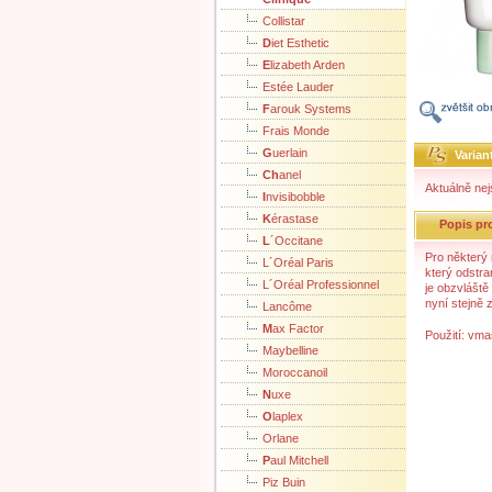
Collistar
D
iet Esthetic
E
lizabeth Arden
Estée Lauder
F
arouk Systems
Frais Monde
G
uerlain
Varian
Ch
anel
Aktuálně nej
I
nvisibobble
K
érastase
Popis pr
L
´Occitane
Pro některý 
L´Oréal Paris
který odstra
L´Oréal Professionnel
je obzvláště
nyní stejně 
Lancôme
M
ax Factor
Použití: vma
Maybelline
Moroccanoil
N
uxe
O
laplex
Orlane
P
aul Mitchell
Piz Buin