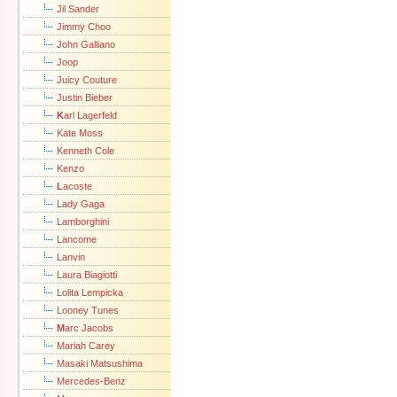
Jil Sander
Jimmy Choo
John Galliano
Joop
Juicy Couture
Justin Bieber
K
arl Lagerfeld
Kate Moss
Kenneth Cole
Kenzo
L
acoste
Lady Gaga
Lamborghini
Lancome
Lanvin
Laura Biagiotti
Lolita Lempicka
Looney Tunes
M
arc Jacobs
Mariah Carey
Masaki Matsushima
Mercedes-Benz