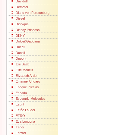
Davidoff
Demeter
Diane von Furstenberg
Diesel
Diptyque
Disney Princess
DKNY
Dolce&Gabbana
Ducati
Dunhill
Dupont
E
lie Saab
Elite Models
Elizabeth Arden
Emanuel Ungaro
Enrique Iglesias
Escada
Escentric Molecules
Esprit
Estée Lauder
ETRO
Eva Longoria
F
endi
Ferrari