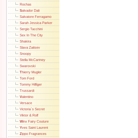
Rochas
S
alvador Dali
Salvatore Ferragamo
Sarah Jessica Parker
Sergio Tacchini
Sex In The City
Shakira
Slava Zaitsev
Snoopy
Stella McCartney
Swarovski
T
hierry Mugler
Tom Ford
Tommy Hilfiger
Trussardi
V
alentino
Versace
Victoria´s Secret
Viktor & Rolf
W
inx Fairy Couture
Y
ves Saint Laurent
Z
ippo Fragrances