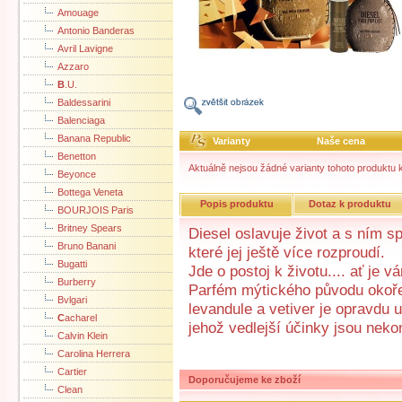
Amouage
Antonio Banderas
Avril Lavigne
Azzaro
B
.U.
Baldessarini
Balenciaga
Banana Republic
Varianty
Naše cena
Benetton
Aktuálně nejsou žádné varianty tohoto produktu k
Beyonce
Bottega Veneta
Popis produktu
Dotaz k produktu
BOURJOIS Paris
Britney Spears
Diesel oslavuje život a s ním 
Bruno Banani
které jej ještě více rozproudí.
Bugatti
Jde o postoj k životu.... ať je v
Burberry
Parfém mýtického původu okoře
Bvlgari
levandule a vetiver je opravdu
C
acharel
jehož vedlejší účinky jsou neko
Calvin Klein
Carolina Herrera
Cartier
Doporučujeme ke zboží
Clean