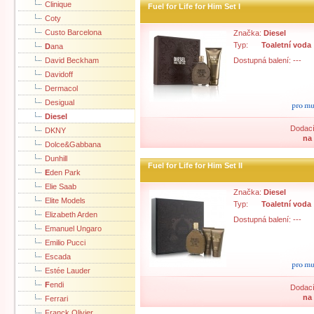
Clinique
Fuel for Life for Him Set I
Coty
Custo Barcelona
Značka:
Diesel
Typ:
Toaletní voda
D
ana
David Beckham
Dostupná balení: ---
Davidoff
Dermacol
Desigual
Diesel
Dodací
DKNY
na
Dolce&Gabbana
Dunhill
Fuel for Life for Him Set II
E
den Park
Elie Saab
Značka:
Diesel
Elite Models
Typ:
Toaletní voda
Elizabeth Arden
Dostupná balení: ---
Emanuel Ungaro
Emilio Pucci
Escada
Estée Lauder
F
endi
Dodací
na
Ferrari
Franck Olivier