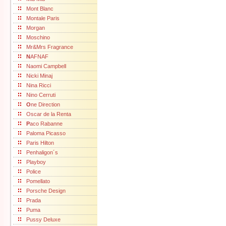
Mont Blanc
Montale Paris
Morgan
Moschino
Mr&Mrs Fragrance
N
AFNAF
Naomi Campbell
Nicki Minaj
Nina Ricci
Nino Cerruti
O
ne Direction
Oscar de la Renta
P
aco Rabanne
Paloma Picasso
Paris Hilton
Penhaligon´s
Playboy
Police
Pomellato
Porsche Design
Prada
Puma
Pussy Deluxe