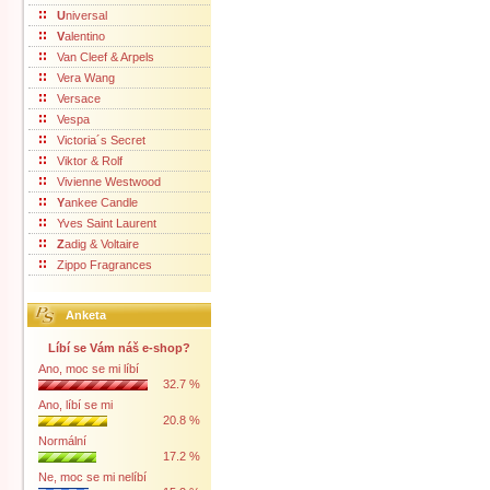
U
niversal
V
alentino
Van Cleef & Arpels
Vera Wang
Versace
Vespa
Victoria´s Secret
Viktor & Rolf
Vivienne Westwood
Y
ankee Candle
Yves Saint Laurent
Z
adig & Voltaire
Zippo Fragrances
Anketa
Líbí se Vám náš e-shop?
Ano, moc se mi líbí
32.7 %
Ano, líbí se mi
20.8 %
Normální
17.2 %
Ne, moc se mi nelíbí