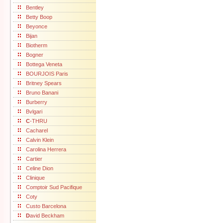
Bentley
Betty Boop
Beyonce
Bijan
Biotherm
Bogner
Bottega Veneta
BOURJOIS Paris
Britney Spears
Bruno Banani
Burberry
Bvlgari
C
-THRU
Cacharel
Calvin Klein
Carolina Herrera
Cartier
Celine Dion
Clinique
Comptoir Sud Pacifique
Coty
Custo Barcelona
D
avid Beckham