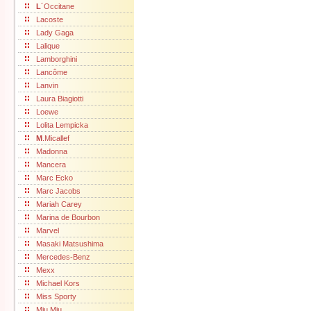
L
´Occitane
Lacoste
Lady Gaga
Lalique
Lamborghini
Lancôme
Lanvin
Laura Biagiotti
Loewe
Lolita Lempicka
M
.Micallef
Madonna
Mancera
Marc Ecko
Marc Jacobs
Mariah Carey
Marina de Bourbon
Marvel
Masaki Matsushima
Mercedes-Benz
Mexx
Michael Kors
Miss Sporty
Miu Miu