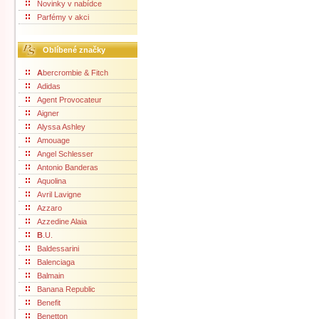
Novinky v nabídce
Parfémy v akci
Oblíbené značky
A
bercrombie & Fitch
Adidas
Agent Provocateur
Aigner
Alyssa Ashley
Amouage
Angel Schlesser
Antonio Banderas
Aquolina
Avril Lavigne
Azzaro
Azzedine Alaia
B
.U.
Baldessarini
Balenciaga
Balmain
Banana Republic
Benefit
Benetton