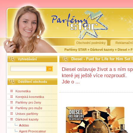
Obchodní podmínky
Reklamační
Parfémy STAR
»
Dárkové kazety
»
Diesel
»
F
Diesel - Fuel for Life for Him Set I
Vyhledávání
Diesel oslavuje život a s ním s
které jej ještě více rozproudí.
Jde o ...
Oddělení obchodu
Kosmetika
Korejská kosmetika
Parfémy pro ženy
Parfémy pro muže
Unisex parfémy
Dárkové kazety
A
didas
Agent Provocateur