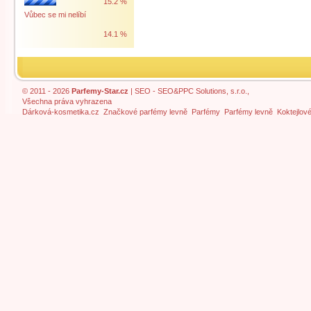
15.2 %
Vůbec se mi nelíbí
14.1 %
© 2011 - 2026
Parfemy-Star.cz
|
SEO
- SEO&PPC Solutions, s.r.o.,
Všechna práva vyhrazena
Dárková-kosmetika.cz
Značkové parfémy levně
Parfémy
Parfémy levně
Koktejlov