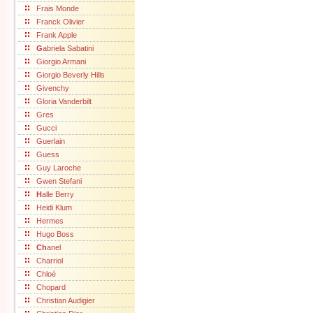
Frais Monde
Franck Olivier
Frank Apple
G
abriela Sabatini
Giorgio Armani
Giorgio Beverly Hills
Givenchy
Gloria Vanderbilt
Gres
Gucci
Guerlain
Guess
Guy Laroche
Gwen Stefani
H
alle Berry
Heidi Klum
Hermes
Hugo Boss
Ch
anel
Charriol
Chloé
Chopard
Christian Audigier