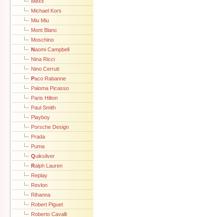
Mexx
Michael Kors
Miu Miu
Mont Blanc
Moschino
N
aomi Campbell
Nina Ricci
Nino Cerruti
P
aco Rabanne
Paloma Picasso
Paris Hilton
Paul Smith
Playboy
Porsche Design
Prada
Puma
Q
uiksilver
R
alph Lauren
Replay
Revlon
Rihanna
Robert Piguet
Roberto Cavalli