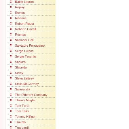
R
alph Lauren
Replay
Revlon
Rihanna
Robert Piguet
Roberto Cavalli
Rochas
S
alvador Dali
Salvatore Ferragamo
Serge Lutens
Sergio Tacchini
Shakira
Shiseido
Sisley
Slava Zaitsev
Stella McCartney
Swarovski
T
he Different Company
Thierry Mugler
Tom Ford
Tom Tailor
Tommy Hilfiger
Travalo
Trussardi