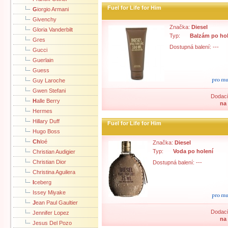
Fuel for Life for Him
G
iorgio Armani
Givenchy
Značka:
Diesel
Gloria Vanderbilt
Typ:
Balzám po hol
Gres
Dostupná balení: ---
Gucci
Guerlain
Guess
Guy Laroche
Gwen Stefani
Dodací
H
alle Berry
na
Hermes
Hillary Duff
Fuel for Life for Him
Hugo Boss
Ch
loé
Značka:
Diesel
Typ:
Voda po holení
Christian Audigier
Christian Dior
Dostupná balení: ---
Christina Aguilera
I
ceberg
Issey Miyake
J
ean Paul Gaultier
Dodací
Jennifer Lopez
na
Jesus Del Pozo