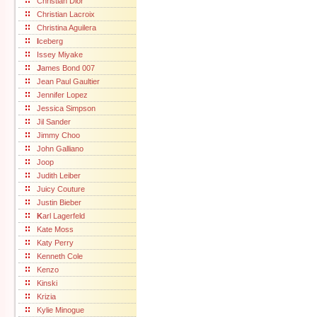
Christian Dior
Christian Lacroix
Christina Aguilera
I
ceberg
Issey Miyake
J
ames Bond 007
Jean Paul Gaultier
Jennifer Lopez
Jessica Simpson
Jil Sander
Jimmy Choo
John Galliano
Joop
Judith Leiber
Juicy Couture
Justin Bieber
K
arl Lagerfeld
Kate Moss
Katy Perry
Kenneth Cole
Kenzo
Kinski
Krizia
Kylie Minogue