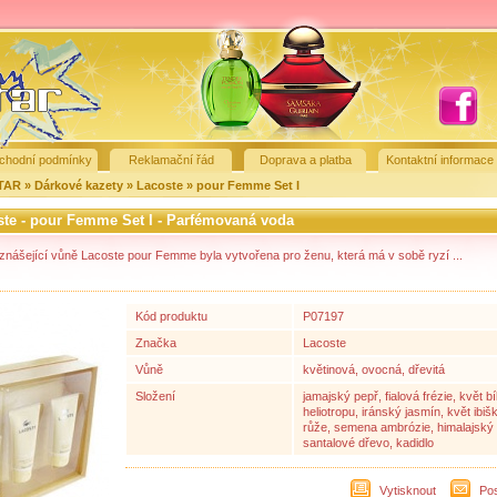
chodní podmínky
Reklamační řád
Doprava a platba
Kontaktní informace
STAR
»
Dárkové kazety
»
Lacoste
»
pour Femme Set I
ste - pour Femme Set I - Parfémovaná voda
znášející vůně Lacoste pour Femme byla vytvořena pro ženu, která má v sobě ryzí ...
Kód produktu
P07197
Značka
Lacoste
Vůně
květinová, ovocná, dřevitá
Složení
jamajský pepř, fialová frézie, květ b
heliotropu, iránský jasmín, květ ibiš
růže, semena ambrózie, himalajský 
santalové dřevo, kadidlo
Vytisknout
Pos