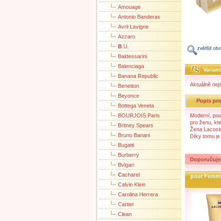
Amouage
Antonio Banderas
Avril Lavigne
Azzaro
B
.U.
Baldessarini
Balenciaga
Varian
Banana Republic
Aktuálně nej
Benetton
Beyonce
Popis pr
Bottega Veneta
BOURJOIS Paris
Moderní, pov
pro ženu, kt
Britney Spears
Žena Lacoste
Bruno Banani
Díky tomu je 
Bugatti
Burberry
Doporučuje
Bvlgari
C
acharel
pour Femm
Calvin Klein
Carolina Herrera
Cartier
Clean