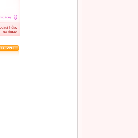
odací lhůta:
na dotaz