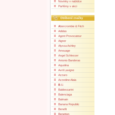
Novinky v nabídce
Parfémy v akci
Oblíbené značky
A
bercrombie & Fitch
Adidas
Agent Provocateur
Aigner
Alyssa Ashley
Amouage
Angel Schlesser
Antonio Banderas
Aquolina
Avril Lavigne
Azzaro
Azzedine Alaia
B
.U.
Baldessarini
Balenciaga
Balmain
Banana Republic
Benefit
Benetton