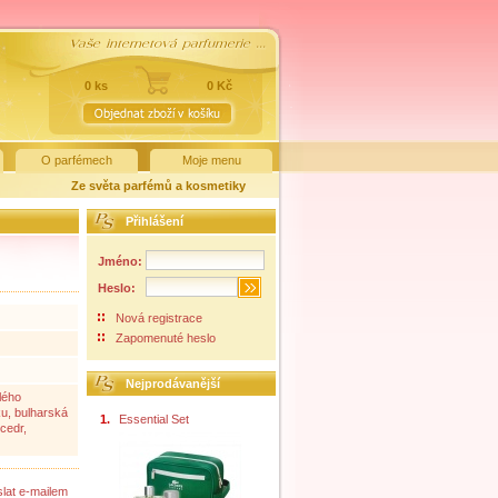
0 ks
0 Kč
O parfémech
Moje menu
Ze světa parfémů a kosmetiky
Přihlášení
Jméno:
Heslo:
Nová registrace
Zapomenuté heslo
Nejprodávanější
ílého
ku, bulharská
1.
Essential Set
cedr,
lat e-mailem