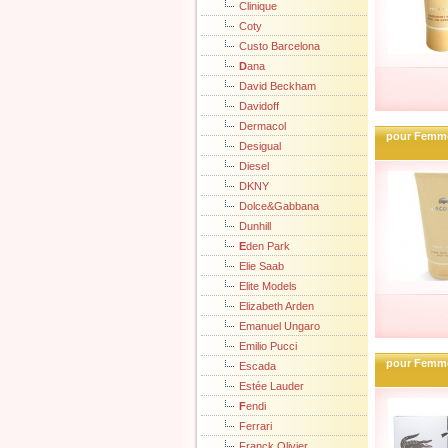
Clinique
Coty
Custo Barcelona
D
ana
David Beckham
Davidoff
Dermacol
pour Femm
Desigual
Diesel
DKNY
Dolce&Gabbana
Dunhill
E
den Park
Elie Saab
Elite Models
Elizabeth Arden
Emanuel Ungaro
Emilio Pucci
pour Femme
Escada
Estée Lauder
F
endi
Ferrari
Franck Olivier