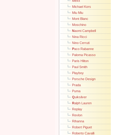
Mexx
Michael Kors
Miu Miu
Mont Blanc
Moschino
N
aomi Campbell
Nina Ricci
Nino Cerruti
P
aco Rabanne
Paloma Picasso
Paris Hilton
Paul Smith
Playboy
Porsche Design
Prada
Puma
Q
uiksilver
R
alph Lauren
Replay
Revlon
Rihanna
Robert Piguet
Roberto Cavalli