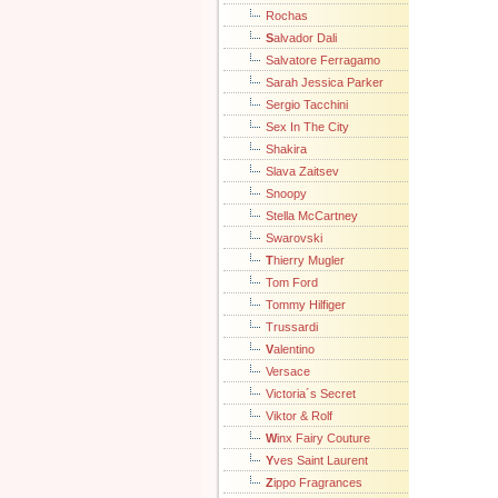
Rochas
S
alvador Dali
Salvatore Ferragamo
Sarah Jessica Parker
Sergio Tacchini
Sex In The City
Shakira
Slava Zaitsev
Snoopy
Stella McCartney
Swarovski
T
hierry Mugler
Tom Ford
Tommy Hilfiger
Trussardi
V
alentino
Versace
Victoria´s Secret
Viktor & Rolf
W
inx Fairy Couture
Y
ves Saint Laurent
Z
ippo Fragrances