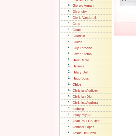
G
iorgio Armani
Givenchy
Gloria Vanderbilt
Gres
Gucci
Guerlain
Guess
Guy Laroche
Gwen Stefani
H
alle Berry
Hermes
Hillary Duff
Hugo Boss
Ch
loé
Christian Audigier
Christian Dior
Christina Aguilera
I
ceberg
Issey Miyake
J
ean Paul Gaultier
Jennifer Lopez
Jesus Del Pozo