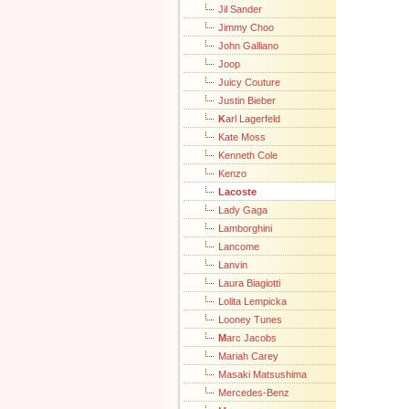
Jil Sander
Jimmy Choo
John Galliano
Joop
Juicy Couture
Justin Bieber
K
arl Lagerfeld
Kate Moss
Kenneth Cole
Kenzo
L
acoste
Lady Gaga
Lamborghini
Lancome
Lanvin
Laura Biagiotti
Lolita Lempicka
Looney Tunes
M
arc Jacobs
Mariah Carey
Masaki Matsushima
Mercedes-Benz