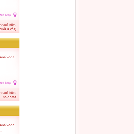
odací lhůta:
dnů u vás)
aná voda
--
odací lhůta:
na dotaz
aná voda
--