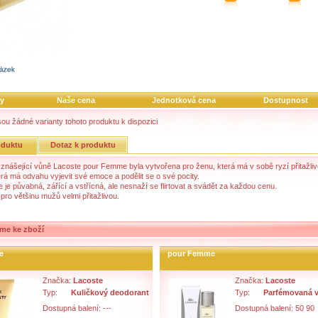
ty
Naše cena
Jednotková cena
Dostupnost
sou žádné varianty tohoto produktu k dispozici
oduktu
Dotaz k produktu
znášející vůně Lacoste pour Femme byla vytvořena pro ženu, která má v sobě ryzí přitažliv
erá má odvahu vyjevit své emoce a podělit se o své pocity.
 je půvabná, zářící a vstřícná, ale nesnaží se flirtovat a svádět za každou cenu.
pro většinu mužů velmi přitažlivou.
me ke zboží
e
pour Femme
Značka:
Lacoste
Značka:
Lacoste
Typ:
Kuličkový deodorant
Typ:
Parfémovaná 
Dostupná balení: ---
Dostupná balení: 50 90