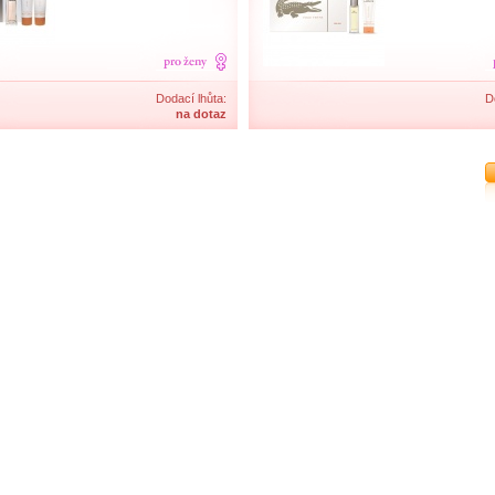
Dodací lhůta:
D
na dotaz