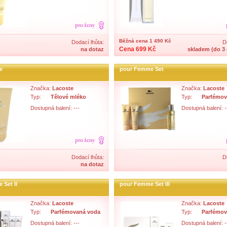
Běžná cena 1 490 Kč
Dodací lhůta:
D
Cena 699 Kč
na dotaz
skladem (do 3 
e
pour Femme Set
Značka:
Lacoste
Značka:
Lacoste
Typ:
Tělové mléko
Typ:
Parfémov
Dostupná balení: ---
Dostupná balení: -
Dodací lhůta:
D
na dotaz
 Set II
pour Femme Set III
Značka:
Lacoste
Značka:
Lacoste
Typ:
Parfémovaná voda
Typ:
Parfémov
Dostupná balení: ---
Dostupná balení: -