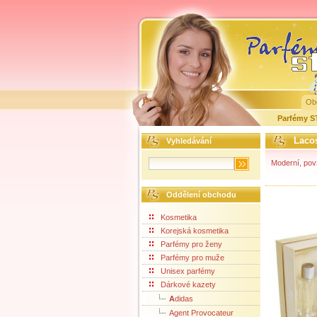
Ob
Parfémy 
Laco
Vyhledávání
Moderní, pov
Oddělení obchodu
Kosmetika
Korejská kosmetika
Parfémy pro ženy
Parfémy pro muže
Unisex parfémy
Dárkové kazety
A
didas
Agent Provocateur