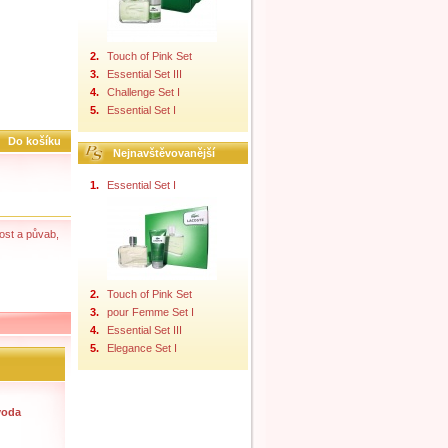
2.
Touch of Pink Set
3.
Essential Set III
4.
Challenge Set I
5.
Essential Set I
Do košíku
Nejnavštěvovanější
1.
Essential Set I
ost a půvab,
2.
Touch of Pink Set
3.
pour Femme Set I
4.
Essential Set III
5.
Elegance Set I
voda